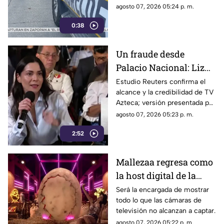
cuerpo de un hombre con
agosto 07, 2026 05:24 p. m.
impactos de arma de fuego
0:38
sobre la calle alianza nacional,
en la colonia cerro de la
corona, en Jiutepec.
Un fraude desde
Palacio Nacional: Liz
Vilchis intentó
Estudio Reuters confirma el
alcance y la credibilidad de TV
desvirtuar estudio de
Azteca; versión presentada por
Reuters sobre la
Liz Vilchis fue cuestionada al
agosto 07, 2026 05:23 p. m.
credibilidad de TV
contrastarla con el informe.
Azteca
2:52
Mallezaa regresa como
la host digital de la
segunda temporada de
Será la encargada de mostrar
todo lo que las cámaras de
La Granja VIP
televisión no alcanzan a captar.
agosto 07, 2026 05:22 p. m.