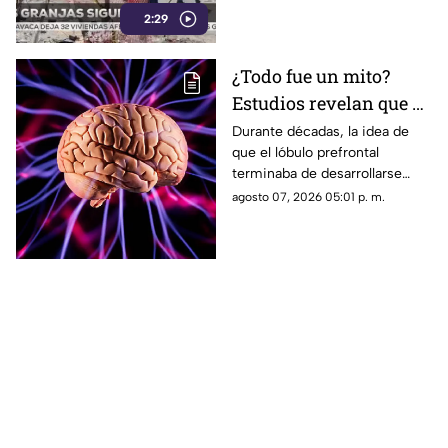
2:29
zona todavía se puede
observar completamente
devastada.
¿Todo fue un mito?
Estudios revelan que el
lóbulo prefrontal sigue
Durante décadas, la idea de
que el lóbulo prefrontal
desarrollándose
terminaba de desarrollarse
después de los 25 años
hasta los 25 se extendió en la
agosto 07, 2026 05:01 p. m.
comunidad científica.