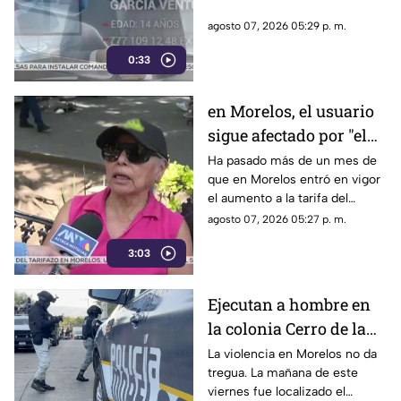
agosto 07, 2026 05:29 p. m.
0:33
en Morelos, el usuario
sigue afectado por "el
tarifazo"
Ha pasado más de un mes de
que en Morelos entró en vigor
el aumento a la tarifa del
transporte público. Un mes,
agosto 07, 2026 05:27 p. m.
desde que la economía de los
3:03
morelenses se vio afectada y
los ciudadanos denunciaran su
incorfomidad por el mal trato
Ejecutan a hombre en
al interior de las unidades.
la colonia Cerro de la
Corona
La violencia en Morelos no da
tregua. La mañana de este
viernes fue localizado el