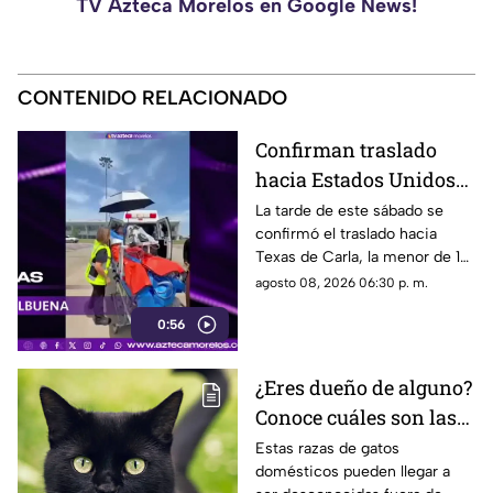
TV Azteca Morelos en Google News!
CONTENIDO RELACIONADO
Confirman traslado
hacia Estados Unidos
de menor que sufrió
La tarde de este sábado se
confirmó el traslado hacia
quemadura en la
Texas de Carla, la menor de 15
explosión de gas LP en
años que resultó gravemente
agosto 08, 2026 06:30 p. m.
Cuernavaca
lesionada en la explosión de
0:56
gas en Cuernavaca.
¿Eres dueño de alguno?
Conoce cuáles son las
cinco razas más raras
Estas razas de gatos
domésticos pueden llegar a
de gatos domésticos en