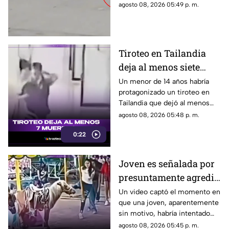
del aeropuerto.
agosto 08, 2026 05:49 p. m.
Tiroteo en Tailandia
deja al menos siete
muertos
Un menor de 14 años habría
protagonizado un tiroteo en
Tailandia que dejó al menos
siete personas muertas, entre
agosto 08, 2026 05:48 p. m.
ellas sus abuelos y cinco
0:22
personas en una escuela.
Joven es señalada por
presuntamente agredir
a un pony en feria de
Un video captó el momento en
que una joven, aparentemente
Pueblo Mágico
sin motivo, habría intentado
agredir a un pequeño pony.
agosto 08, 2026 05:45 p. m.