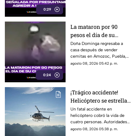
0:29
La mataron por 90
pesos el día de su
cumpleaños; Este es el
Doña Dominga regresaba a
casa después de vender
caso de Doña Dominga
cemitas en Amozoc, Puebla,
cuando presuntamente un
agosto 08, 2026 05:42 p. m.
hombre la siguió para asaltarla.
0:24
¡Trágico accidente!
Helicóptero se estrella
en zona boscosa y
Un fatal accidente en
helicóptero cobró la vida de
mueren cuatro
cuatro personas. Autoridades
personas
confirmaron que la aeronave
agosto 08, 2026 05:38 p. m.
se estrelló en una zona