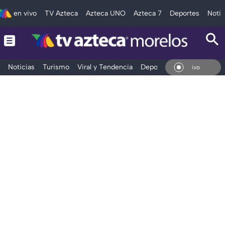
en vivo
TV Azteca
Azteca UNO
Azteca 7
Deportes
Notic
Noticias
Turismo
Viral y Tendencia
Deportes
Espectáculos
En Vivo