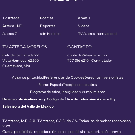
TV Azteca
Noticias
a más +
Azteca UNO
Deportes
Videos
Azteca 7
adn Noticias
TV Azteca Internacional
TV AZTECA MORELOS
CONTACTO
Calz de los Estrada 22,
contacto@tvazteca.com
Vista Hermosa, 62290
777 316 6219 | Conmutador
Cuernavaca, Mor.
Aviso de privacidad
Preferencias de Cookies
Derechos
Inversionistas
Promo Espacio
Trabaja con nosotros
Programa de ética, integridad y cumplimiento
Defensor de Audiencias y Código de Ética de Televisión Azteca III y
Televisora del Valle de México
TV Azteca, M.R. & ©, TV Azteca, S.A.B. de C.V. Todos los derechos reservados,
2025.
Queda prohibida la reproducción total o parcial sin la autorización previa,