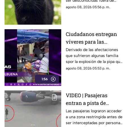
ser desconocidas fuera de
todo el mundo
círculos especializados, y
agosto 08, 2026 05:56 p. m.
algunos de ellos enfrentan
desafíos para su preservación.
Ciudadanos entregan
víveres para las
familias afectadas por
Derivado de las afectaciones
que sufrieron algunas familia
la explosión de pipa en
spor la explosión de la pipa que
Cuernavaca
transportaba gas LP,
agosto 08, 2026 05:53 p. m.
ciudadanos de Cuernavaca
1:56
entregaron víveres en la zona.
VIDEO | Pasajeras
entran a pista de
aeropuerto tras perder
Las pasajeras lograron acceder
a una zona restringida antes de
su vuelo; autoridades
ser interceptadas por personal
logran detenerlas