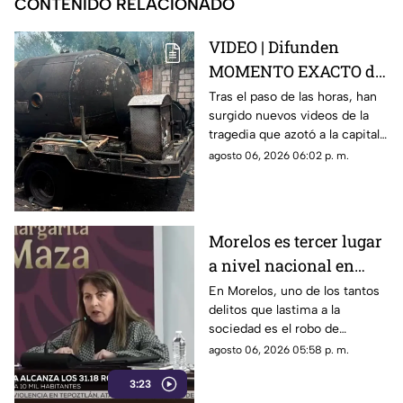
CONTENIDO RELACIONADO
VIDEO | Difunden
MOMENTO EXACTO de
la explosión de la pipa
Tras el paso de las horas, han
surgido nuevos videos de la
de gas en Cuernavaca
tragedia que azotó a la capital
del estado.
agosto 06, 2026 06:02 p. m.
Morelos es tercer lugar
a nivel nacional en
robo de vehículos
En Morelos, uno de los tantos
delitos que lastima a la
sociedad es el robo de
vehiculos. El estado figura
agosto 06, 2026 05:58 p. m.
entre las entidades del país
3:23
con mayor incidencia de este