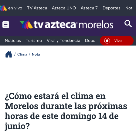
en vivo
TV Azteca
Azteca UNO
Azteca 7
Deportes
Notic
Noticias
Turismo
Viral y Tendencia
Deportes
Espectáculos
En Vivo
Clima
Nota
¿Cómo estará el clima en
Morelos durante las próximas
horas de este domingo 14 de
junio?