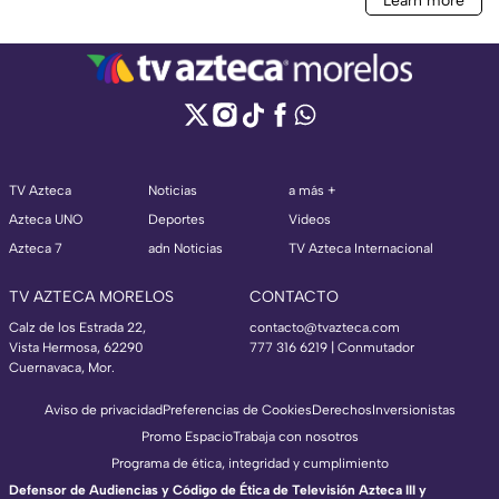
TV Azteca
Noticias
a más +
Azteca UNO
Deportes
Videos
Azteca 7
adn Noticias
TV Azteca Internacional
TV AZTECA MORELOS
CONTACTO
Calz de los Estrada 22,
contacto@tvazteca.com
Vista Hermosa, 62290
777 316 6219 | Conmutador
Cuernavaca, Mor.
Aviso de privacidad
Preferencias de Cookies
Derechos
Inversionistas
Promo Espacio
Trabaja con nosotros
Programa de ética, integridad y cumplimiento
Defensor de Audiencias y Código de Ética de Televisión Azteca III y