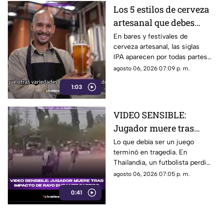
Los 5 estilos de cerveza
artesanal que debes
conocer
En bares y festivales de
cerveza artesanal, las siglas
IPA aparecen por todas partes.
Pero, ¿qué significa realmente
agosto 06, 2026 07:09 p. m.
y qué otras variedades existen
1:03
en el mundo?
VIDEO SENSIBLE:
Jugador muere tras
impacto de rayo
Lo que debía ser un juego
terminó en tragedia. En
durante partido
Thailandia, un futbolista perdió
la vida al ser alcanzado por un
agosto 06, 2026 07:05 p. m.
rayo en pleno partido
0:41