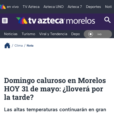
en vivo
TV Azteca
Azteca UNO
Azteca 7
Deportes
Notic
Noticias
Turismo
Viral y Tendencia
Deportes
Espectáculos
En Vivo
Clima
Nota
Domingo caluroso en Morelos
HOY 31 de mayo: ¿lloverá por
la tarde?
Las altas temperaturas continuarán en gran