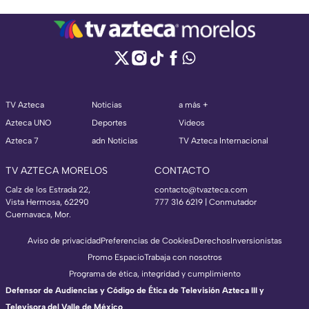
TV Azteca
Noticias
a más +
Azteca UNO
Deportes
Videos
Azteca 7
adn Noticias
TV Azteca Internacional
TV AZTECA MORELOS
CONTACTO
Calz de los Estrada 22,
contacto@tvazteca.com
Vista Hermosa, 62290
777 316 6219 | Conmutador
Cuernavaca, Mor.
Aviso de privacidad
Preferencias de Cookies
Derechos
Inversionistas
Promo Espacio
Trabaja con nosotros
Programa de ética, integridad y cumplimiento
Defensor de Audiencias y Código de Ética de Televisión Azteca III y
Televisora del Valle de México