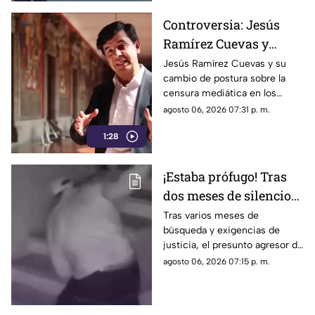
Controversia: Jesús
Ramírez Cuevas y
Censura a los Medios
Jesús Ramírez Cuevas y su
cambio de postura sobre la
de Comunicación
censura mediática en los
medios de comunicación.
agosto 06, 2026 07:31 p. m.
1:28
¡Estaba prófugo! Tras
dos meses de silencio
detuvieron a Jorge "N",
Tras varios meses de
búsqueda y exigencias de
agresor de Paula
justicia, el presunto agresor de
Paula Fajardo fue localizado y
agosto 06, 2026 07:15 p. m.
detenido en el estado de
Guerrero.