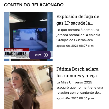
CONTENIDO RELACIONADO
Explosión de fuga de
gas LP sacude la
colonia Las Granjas
Lo que comenzó como una
jornada normal en la colonia
Granjas de Cuernavaca
terminó en una movilización
agosto 06, 2026 08:27 p. m.
de emergencia.
2:59
Fátima Bosch aclara
los rumores y niega
tener un romance con
La Miss Universo 2025
aseguró que no mantiene una
Natanael Cano
relación con el cantante de
corridos tumbados.
agosto 06, 2026 08:06 p. m.