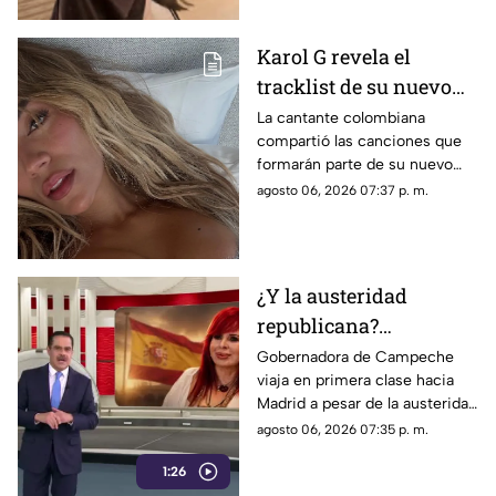
Karol G revela el
tracklist de su nuevo
álbum antes de su
La cantante colombiana
compartió las canciones que
lanzamiento; esta es la
formarán parte de su nuevo
lista completa
material de estudio,
agosto 06, 2026 07:37 p. m.
sorprendiendo con
colaboraciones
internacionales.
¿Y la austeridad
republicana?
Gobernadora Layda
Gobernadora de Campeche
viaja en primera clase hacia
Sansores viaja en
Madrid a pesar de la austeridad
primera clase hacia
republicana.
agosto 06, 2026 07:35 p. m.
Madrid
1:26