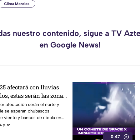
Clima Morelos
rdas nuestro contenido, sigue a TV Azt
en Google News!
25 afectará con lluvias
los; estas serán las zonas
as
r afectación serán el norte y
de se esperan chubascos
de viento y bancos de niebla en
En el sur y sureste habrá
4 p. m.
s con actividad eléctrica
0:47
as que en Cuernavaca, Jiutepec y