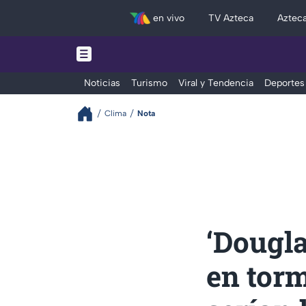
en vivo
TV Azteca
Aztec
Noticias
Turismo
Viral y Tendencia
Deportes
Clima
Nota
‘Dougla
en torm