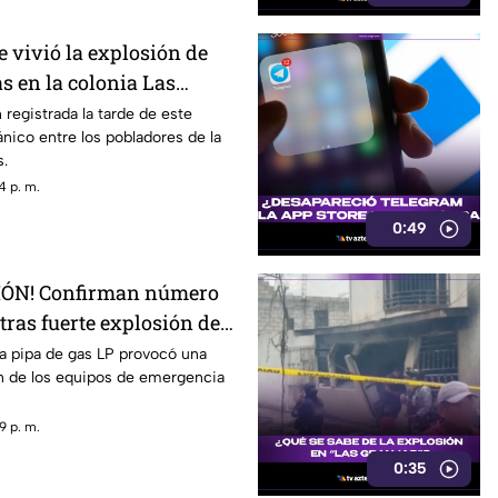
esgo de encharcamientos e
ntinas.
e vivió la explosión de
s en la colonia Las
navaca
 registrada la tarde de este
ánico entre los pobladores de la
s.
4 p. m.
0:49
ÓN! Confirman número
tras fuerte explosión de
 colonia Las Granjas
a pipa de gas LP provocó una
ón de los equipos de emergencia
9 p. m.
0:35