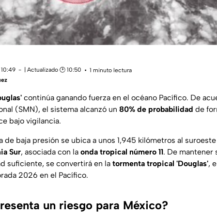
 10:49
| Actualizado 🕑 10:50
1 minuto lectura
uez
ouglas'
continúa ganando fuerza en el océano Pacífico. De acue
onal (SMN), el sistema alcanzó un
80% de probabilidad
de for
e bajo vigilancia.
a de baja presión se ubica a unos 1,945 kilómetros al suroest
nia Sur
, asociada con la
onda tropical número 11
. De mantener 
ad suficiente, se convertirá en la
tormenta tropical 'Douglas'
, 
ada 2026 en el Pacífico.
resenta un riesgo para México?