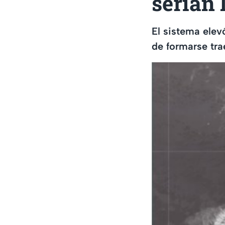
serían 
El sistema elev
de formarse tra