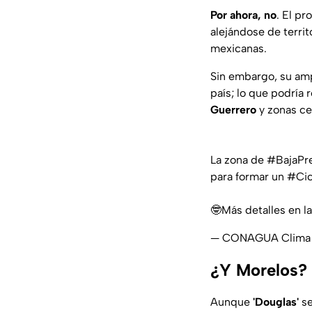
Por ahora, no
. El pr
alejándose de territ
mexicanas.
Sin embargo, su amp
país; lo que podría 
Guerrero
y zonas ce
La zona de
#BajaPr
para formar un
#Cic
🤓Más detalles en l
— CONAGUA Clima 
¿Y Morelos? A
Aunque
'Douglas'
se