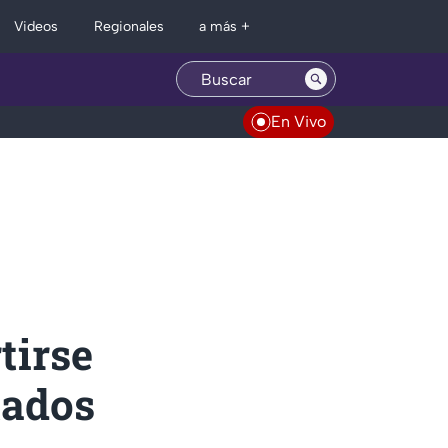
Regionales
Videos
a más +
En Vivo
tirse
tados