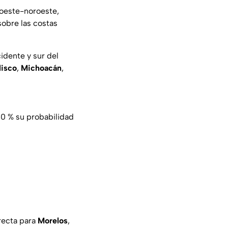
l oeste-noroeste,
obre las costas
idente y sur del
lisco
,
Michoacán
,
0 % su probabilidad
recta para
Morelos
,