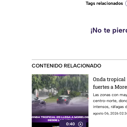
Tags relacionados
¡No te pie
CONTENIDO RELACIONADO
Onda tropical 
fuertes a More
y horas exact
Las zonas con mayo
centro-norte, don
intensos, ráfagas 
áreas montañosas. 
agosto 06, 2026 02:3
tormentas puntuale
0:40
constante, mientr