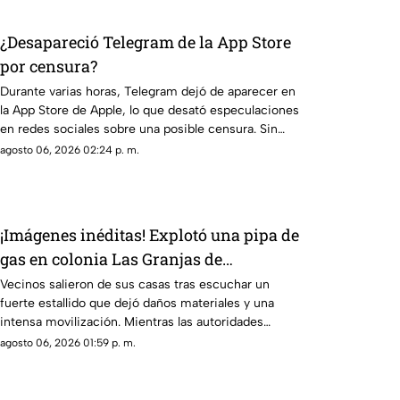
¿Desapareció Telegram de la App Store
por censura?
Durante varias horas, Telegram dejó de aparecer en
la App Store de Apple, lo que desató especulaciones
en redes sociales sobre una posible censura. Sin
embargo, Pavel Durov, fundador de la aplicación,
agosto 06, 2026 02:24 p. m.
aclaró que el retiro temporal se debió a un incidente
de ciberseguridad.
¡Imágenes inéditas! Explotó una pipa de
gas en colonia Las Granjas de
Cuernavaca
Vecinos salieron de sus casas tras escuchar un
fuerte estallido que dejó daños materiales y una
intensa movilización. Mientras las autoridades
investigan qué provocó la explosión, estas son las
agosto 06, 2026 01:59 p. m.
imágenes, las afectaciones y las rutas alternas para
evitar la zona.