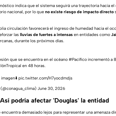
onóstico indica que el sistema seguirá una trayectoria hacia e
orio nacional, por lo que
no existe riesgo de impacto directo
s
lia circulación favorecerá el ingreso de humedad hacia el occ
reforzar las
lluvias de fuertes a intensas
en entidades como
Ja
rcanas, durante los próximos días.
esión
que se encuentra en el océano
#Pacífico
incrementó a 8
lónTropical
en 48 horas.
a imagen⬇️
pic.twitter.com/H7yocdmdjs
(@conagua_clima)
June 30, 2026
sí podría afectar 'Douglas' la entidad
 encuentra demasiado lejos para representar una amenaza di