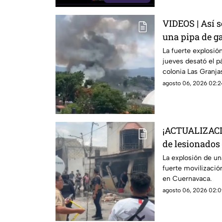
Cuautla existe ri
inundaciones repe
VIDEOS | Así s
una pipa de ga
Granjas, Cuer
La fuerte explosión
jueves desató el p
colonia Las Granja
agosto 06, 2026 02:2
¡ACTUALIZACI
de lesionados 
pipa de gas en
La explosión de un
fuerte movilizaci
en Cuernavaca.
agosto 06, 2026 02:0