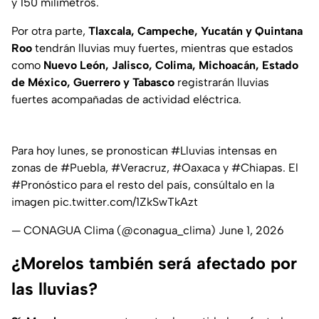
y 150 milímetros.
Por otra parte,
Tlaxcala, Campeche, Yucatán y Quintana
Roo
tendrán lluvias muy fuertes, mientras que estados
como
Nuevo León, Jalisco, Colima, Michoacán, Estado
de México, Guerrero y Tabasco
registrarán lluvias
fuertes acompañadas de actividad eléctrica.
Para hoy lunes, se pronostican
#Lluvias
intensas en
zonas de
#Puebla
,
#Veracruz
,
#Oaxaca
y
#Chiapas
. El
#Pronóstico
para el resto del país, consúltalo en la
imagen
pic.twitter.com/1ZkSwTkAzt
— CONAGUA Clima (@conagua_clima)
June 1, 2026
¿Morelos también será afectado por
las lluvias?