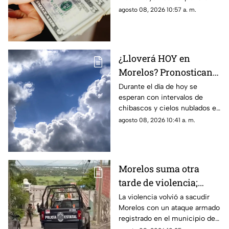
Morelos HOY
Este es el precio que tiene en
agosto 08, 2026 10:57 a. m.
Morelos hoy sábado 8 de
agosto de 2026.
¿Lloverá HOY en
Morelos? Pronostican
tardes nubladas con
Durante el día de hoy se
esperan con intervalos de
chubascos en estos
chibascos y cielos nublados en
municipios
diferentes municipios de
agosto 08, 2026 10:41 a. m.
Morelos. Este es el reporte del
clima del sábado 8 de agosto
de 2026.
Morelos suma otra
tarde de violencia;
ejecutan a un hombre
La violencia volvió a sacudir
Morelos con un ataque armado
en Jojutla
registrado en el municipio de