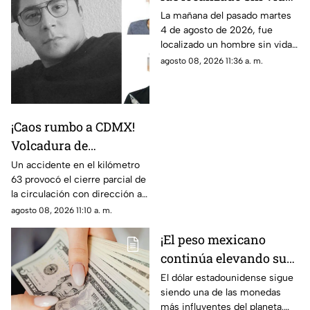
en Jiutepec; su
La mañana del pasado martes
4 de agosto de 2026, fue
hermana y cuñado
localizado un hombre sin vida
serían los presuntos
en Jiutepec. La víctima fue
agosto 08, 2026 11:36 a. m.
responsables del
identificada como Ángel
asesinato
Cabrera, joven desaparecido
en Cuernavaca.
¡Caos rumbo a CDMX!
Volcadura de
camioneta provoca
Un accidente en el kilómetro
63 provocó el cierre parcial de
cierre parcial en la
la circulación con dirección a
México-Cuernavaca
la Ciudad de México.
agosto 08, 2026 11:10 a. m.
¡El peso mexicano
continúa elevando su
valor! Descubre cuánto
El dólar estadounidense sigue
siendo una de las monedas
cuesta el dólar en
más influyentes del planeta.