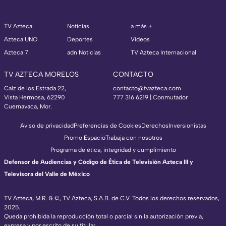
TV Azteca
Noticias
a más +
Azteca UNO
Deportes
Videos
Azteca 7
adn Noticias
TV Azteca Internacional
TV AZTECA MORELOS
CONTACTO
Calz de los Estrada 22,
contacto@tvazteca.com
Vista Hermosa, 62290
777 316 6219 | Conmutador
Cuernavaca, Mor.
Aviso de privacidad
Preferencias de Cookies
Derechos
Inversionistas
Promo Espacio
Trabaja con nosotros
Programa de ética, integridad y cumplimiento
Defensor de Audiencias y Código de Ética de Televisión Azteca III y
Televisora del Valle de México
TV Azteca, M.R. & ©, TV Azteca, S.A.B. de C.V. Todos los derechos reservados,
2025.
Queda prohibida la reproducción total o parcial sin la autorización previa,
expresa y por escrito de su titular.