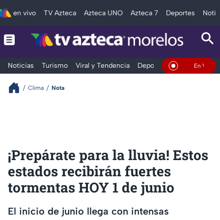
en vivo
TV Azteca
Azteca UNO
Azteca 7
Deportes
Notic
Noticias
Turismo
Viral y Tendencia
Deportes
Espectáculos
En Vivo
Clima
Nota
¡Prepárate para la lluvia! Estos
estados recibirán fuertes
tormentas HOY 1 de junio
El inicio de junio llega con intensas