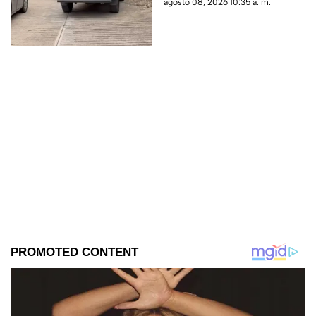
Jojutla.
agosto 08, 2026 10:35 a. m.