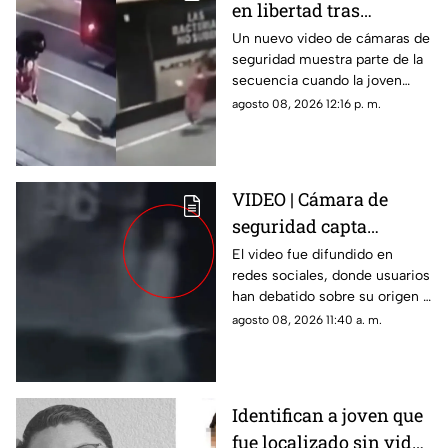
en libertad tras
mantener cautiva a
Un nuevo video de cámaras de
seguridad muestra parte de la
joven; difunden
secuencia cuando la joven
momento en que
corre semidesnuda por la calle
agosto 08, 2026 12:16 p. m.
víctima escapa
intentando escapar.
VIDEO | Cámara de
seguridad capta
IMPACTANTE
El video fue difundido en
redes sociales, donde usuarios
APARICIÓN fantasmal
han debatido sobre su origen y
en estacionamiento de
veracidad.
agosto 08, 2026 11:40 a. m.
residencial
Identifican a joven que
fue localizado sin vida