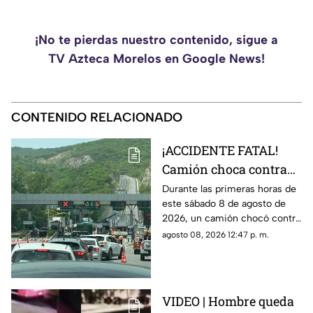
¡No te pierdas nuestro contenido, sigue a
TV Azteca Morelos en Google News!
CONTENIDO RELACIONADO
¡ACCIDENTE FATAL!
Camión choca contra
cabina de plaza de
Durante las primeras horas de
este sábado 8 de agosto de
cobro en la Autopista
2026, un camión chocó contra
del Sol HOY
una cabina de una plaza de
agosto 08, 2026 12:47 p. m.
cobro en la Autopista del Sol.
VIDEO | Hombre queda