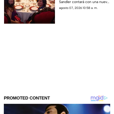
Sandler contará con una nueva
actores regresan
entrega tras más de una
agosto 07, 2026 10:58 a. m.
década de la segunda parte.