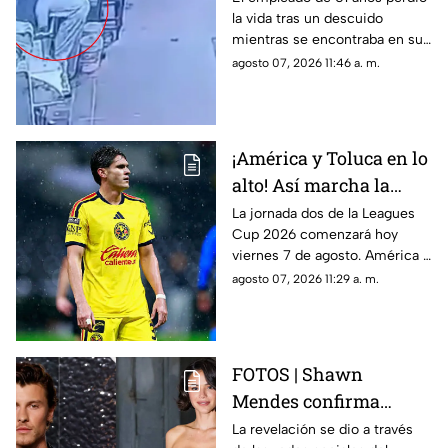
la vida tras un descuido
mezcladora industrial
mientras se encontraba en su
jornada laboral.
agosto 07, 2026 11:46 a. m.
¡América y Toluca en lo
alto! Así marcha la
tabla de posiciones de
La jornada dos de la Leagues
Cup 2026 comenzará hoy
la Leagues Cup 2026
viernes 7 de agosto. América y
previo a la jornada 2
Toluca se perfilan como los
agosto 07, 2026 11:29 a. m.
grandes favoritos para la
siguiente ronda.
FOTOS | Shawn
Mendes confirma
relación con actriz
La revelación se dio a través