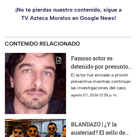
¡No te pierdas nuestro contenido, sigue a
TV Azteca Morelos en Google News!
CONTENIDO RELACIONADO
Famoso actor es
detenido por presunto
abuso de un niño;
El actor fue enviado a prisión
preventiva mientras continúan
aseguró que lo
las investigaciones del caso.
confundió con su novia
agosto 07, 2026 12:28 p. m.
BLANDAZO | ¿Y la
austeriad? El sello de