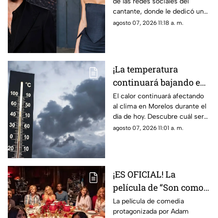
de las redes sociales del
latina; así compartió la
cantante, donde le dedicó un
noticia
emotivo mensaje.
agosto 07, 2026 11:18 a. m.
¡La temperatura
continuará bajando en
Morelos! Estos son los
El calor continuará afectando
al clima en Morelos durante el
municipios que
día de hoy. Descubre cuál será
registrarán menos de
la temperatura máxima hoy
agosto 07, 2026 11:01 a. m.
30 grados
viernes 7 de agosto de 2026.
¡ES OFICIAL! La
película de “Son como
niños” contará con una
La película de comedia
protagonizada por Adam
tercera parte; estos