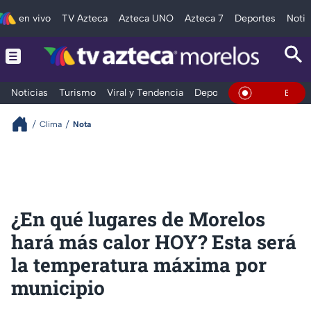
en vivo
TV Azteca
Azteca UNO
Azteca 7
Deportes
Notic
Noticias
Turismo
Viral y Tendencia
Deportes
Espectáculos
En Vivo
Clima
Nota
¿En qué lugares de Morelos
hará más calor HOY? Esta será
la temperatura máxima por
municipio