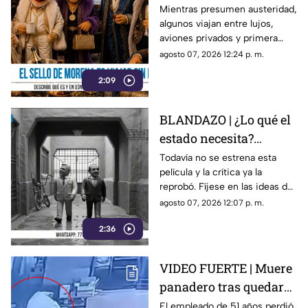
Morena es viajar sin
Mientras presumen austeridad,
algunos viajan entre lujos,
pena
aviones privados y primera
clase. Al parecer ya se abrieron
agosto 07, 2026 12:24 p. m.
las puertas de “4T Travel”,
2:09
donde volar sin pena parece
ser el sello de la casa.
BLANDAZO | ¿Lo qué el
estado necesita?
Gobierno de Morelos
Todavía no se estrena esta
película y la crítica ya la
anuncia fideicomiso
reprobó. Fíjese en las ideas de
cinematográfico
Margarita González Saravia
agosto 07, 2026 12:07 p. m.
para el Morelos sin control y
2:36
desgobierno.
VIDEO FUERTE | Muere
panadero tras quedar
atrapado en una
El empleado de 51 años perdió