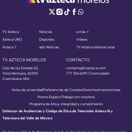
TV Azteca
Noticias
a más +
Azteca UNO
Deportes
Videos
Azteca 7
adn Noticias
TV Azteca Internacional
TV AZTECA MORELOS
CONTACTO
Calz de los Estrada 22,
contacto@tvazteca.com
Vista Hermosa, 62290
777 316 6219 | Conmutador
Cuernavaca, Mor.
Aviso de privacidad
Preferencias de Cookies
Derechos
Inversionistas
Promo Espacio
Trabaja con nosotros
Programa de ética, integridad y cumplimiento
Defensor de Audiencias y Código de Ética de Televisión Azteca III y
Televisora del Valle de México