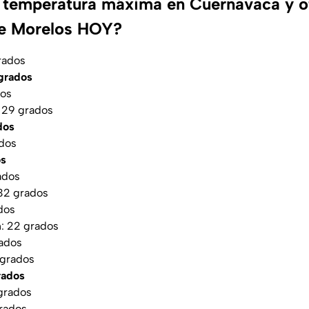
a temperatura máxima en Cuernavaca y o
de Morelos HOY?
rados
grados
dos
: 29 grados
dos
ados
os
ados
 32 grados
dos
n: 22 grados
rados
 grados
grados
grados
rados