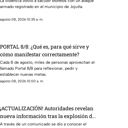
La violencia volvió a sacudir Morelos con un ataque
armado registrado en el municipio de Jojutla.
agosto 08, 2026 10:35 a. m.
PORTAL 8/8: ¿Qué es, para qué sirve y
cómo manifestar correctamente?
Cada 8 de agosto, miles de personas aprovechan el
llamado Portal 8/8 para reflexionar, pedir y
establecer nuevas metas.
agosto 08, 2026 10:00 a. m.
¡ACTUALIZACIÓN! Autoridades revelan
nueva información tras la explosión de
la pipa de gas LP en Cuernavaca
A través de un comunicado se dio a conocer el