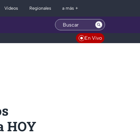
Regionales
Videos
a más +
En Vivo
os
ma HOY