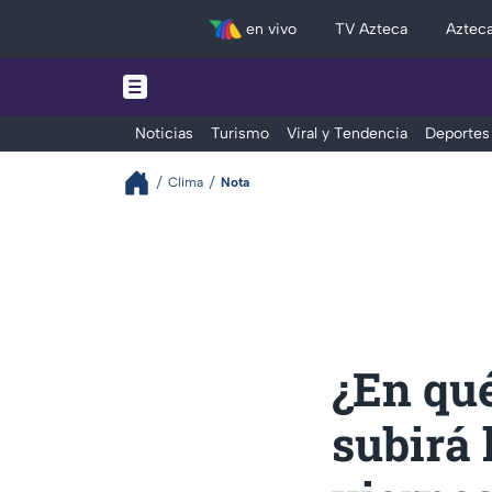
en vivo
TV Azteca
Aztec
Noticias
Turismo
Viral y Tendencia
Deportes
Clima
Nota
¿En qu
subirá