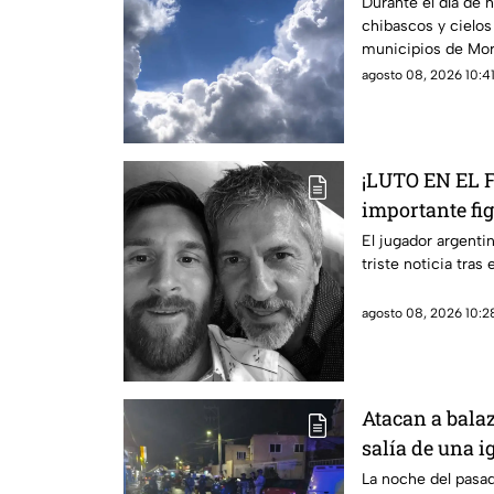
municipios
Durante el día de 
chibascos y cielos
municipios de More
del sábado 8 de a
agosto 08, 2026 10:41
¡LUTO EN EL 
importante fig
así dieron a c
El jugador argenti
triste noticia tras
agosto 08, 2026 10:28
Atacan a bala
salía de una i
su estado de s
La noche del pasa