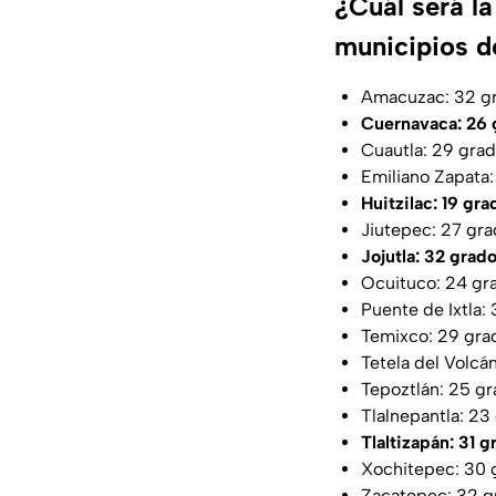
¿Cuál será l
municipios 
Amacuzac: 32 g
Cuernavaca: 26 
Cuautla: 29 gra
Emiliano Zapata
Huitzilac: 19 gra
Jiutepec: 27 gr
Jojutla: 32 grad
Ocuituco: 24 gr
Puente de Ixtla:
Temixco: 29 gra
Tetela del Volcá
Tepoztlán: 25 g
Tlalnepantla: 23
Tlaltizapán: 31 
Xochitepec: 30 
Zacatepec: 32 g