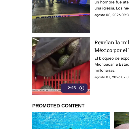
un hombre fue atac
una iglesia. Los h
de Cuautla.
agosto 08, 2026 09:3
Revelan la mi
México por el
Unidos al agu
El bloqueo de exp
Michoacán a Estad
millonarias.
agosto 07, 2026 07:0
2:25