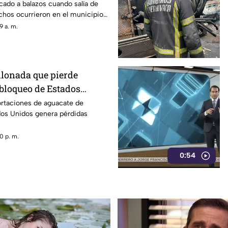
ado a balazos cuando salía de
echos ocurrieron en el municipio
9 a. m.
llonada que pierde
 bloqueo de Estados
acate de Michoacán
ortaciones de aguacate de
os Unidos genera pérdidas
0 p. m.
0:54