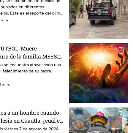
hoy se esperan con intervalos de
 nublados en diferentes
los. Este es el reporte del clima
gosto de 2026.
 a. m.
FÚTBOL! Muere
ura de la familia MESSI;
onocer la noticia
no se encuentra atravesando una
 el fallecimiento de su padre.
 a. m.
zos a un hombre cuando
glesia en Cuautla, ¿cuál es
alud?
do viernes 7 de agosto de 2026,