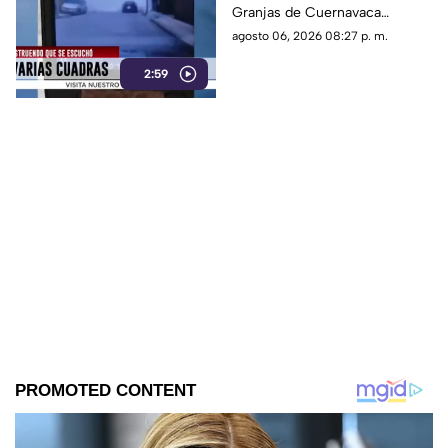
Granjas de Cuernavaca
terminó en una movilización
agosto 06, 2026 08:27 p. m.
de emergencia.
2:59