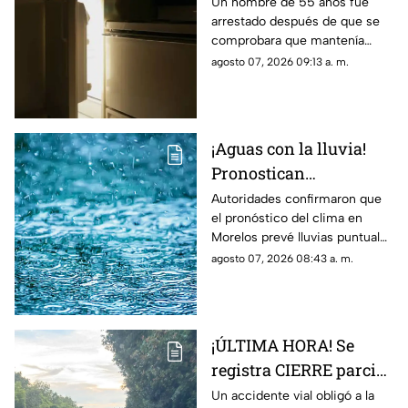
vida de su padre para
Un hombre de 55 años fue
arrestado después de que se
poder cobrar su
comprobara que mantenía
pensión; Lo hizo
congelado el cuerpo sin vida
agosto 07, 2026 09:13 a. m.
durante más de dos
de su padre para continuar
años
cobrando su pensión.
¡Aguas con la lluvia!
Pronostican
precipitaciones muy
Autoridades confirmaron que
el pronóstico del clima en
fuertes en Morelos
Morelos prevé lluvias puntuales
HOY; Lista de
muy fuertes de 50 a 75 mm
agosto 07, 2026 08:43 a. m.
municipios más
hoy viernes 7 de agosto de
afectados
2026.
¡ÚLTIMA HORA! Se
registra CIERRE parcial
en la autopista México-
Un accidente vial obligó a la