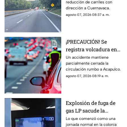
reducción de carriles con
Cuernavaca; esto pasó
dirección a Cuernavaca.
agosto 07, 2026 08:37 a. m.
¡PRECAUCIÓN! Se
registra volcadura en
la autopista
Un accidente mantiene
parcialmente cerrada la
Cuernavaca-Acapulco
circulación rumbo a Acapulco.
agosto 07, 2026 08:19 a. m.
Explosión de fuga de
gas LP sacude la
colonia Las Granjas
Lo que comenzó como una
jornada normal en la colonia