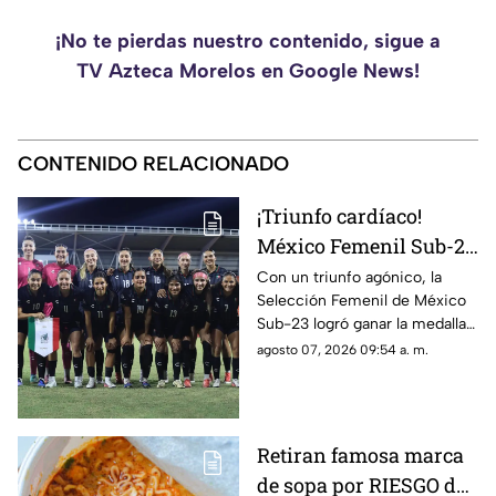
¡No te pierdas nuestro contenido, sigue a
TV Azteca Morelos en Google News!
CONTENIDO RELACIONADO
¡Triunfo cardíaco!
México Femenil Sub-23
vence en penales a
Con un triunfo agónico, la
Selección Femenil de México
Colombia en la final de
Sub-23 logró ganar la medalla
los Juegos
de oro en fútbol durante los
agosto 07, 2026 09:54 a. m.
Centroamericanos y del
Juegos Centroamericanos y
Caribe 2026
del Caribe 2026.
Retiran famosa marca
de sopa por RIESGO de