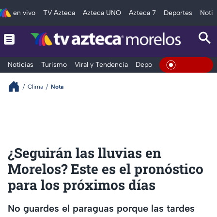
en vivo
TV Azteca
Azteca UNO
Azteca 7
Deportes
Notic
Noticias
Turismo
Viral y Tendencia
Deportes
Espectáculos
En Vivo
Clima
Nota
¿Seguirán las lluvias en
Morelos? Este es el pronóstico
para los próximos días
No guardes el paraguas porque las tardes