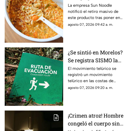
alergia; autoridades
La empresa Sun Noodle
notificó el retiro masivo de
piden no consumir el
este producto tras poner en
producto
riesgo a una parte de la
agosto 07, 2026 09:42 a. m.
población.
¿Se sintió en Morelos?
Se registra SISMO la
mañana de este viernes
El movimiento telúrico se
registró un movimiento
7 de agosto
telúrico en las costas de
Guerrero.
agosto 07, 2026 09:20 a. m.
¡Crimen atroz! Hombre
congeló el cuerpo sin