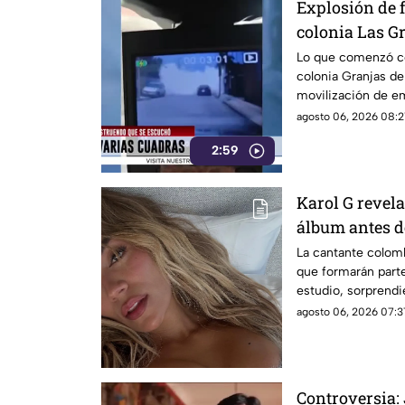
Explosión de f
colonia Las G
Lo que comenzó co
colonia Granjas d
movilización de e
agosto 06, 2026 08:2
2:59
Karol G revela
álbum antes d
la lista compl
La cantante colom
que formarán part
estudio, sorprend
internacionales.
agosto 06, 2026 07:3
Controversia: