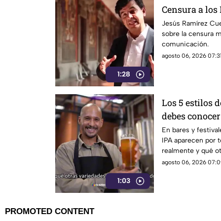
Censura a los
Jesús Ramírez Cue
sobre la censura 
comunicación.
agosto 06, 2026 07:31
1:28
Los 5 estilos 
debes conocer
En bares y festival
IPA aparecen por t
realmente y qué ot
mundo?
agosto 06, 2026 07:0
1:03