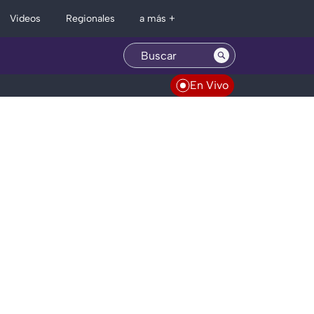
Regionales
Videos
a más +
En Vivo