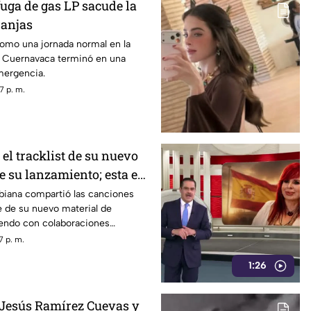
uga de gas LP sacude la
ranjas
mo una jornada normal en la
e Cuernavaca terminó en una
mergencia.
7 p. m.
 el tracklist de su nuevo
e su lanzamiento; esta es
eta
biana compartió las canciones
e de su nuevo material de
iendo con colaboraciones
7 p. m.
1:26
 Jesús Ramírez Cuevas y