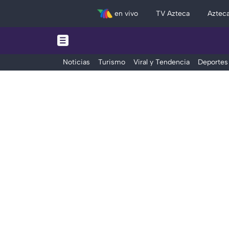
en vivo
TV Azteca
Aztec
Noticias
Turismo
Viral y Tendencia
Deportes