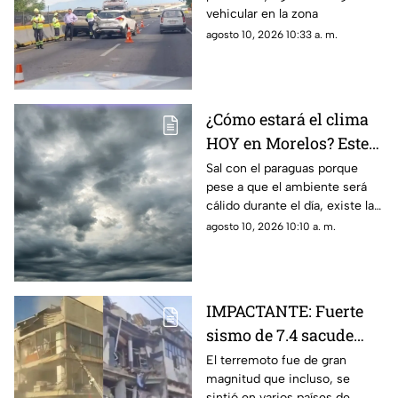
vehicular en la zona
HOY 10 de agosto
agosto 10, 2026 10:33 a. m.
¿Cómo estará el clima
HOY en Morelos? Este
es el pronóstico para el
Sal con el paraguas porque
pese a que el ambiente será
10 de agosto
cálido durante el día, existe la
probabilidad de lluvia en
agosto 10, 2026 10:10 a. m.
distintos municipios del
estado
IMPACTANTE: Fuerte
sismo de 7.4 sacude
Colombia; este es el
El terremoto fue de gran
magnitud que incluso, se
saldo hasta el
sintió en varios países de