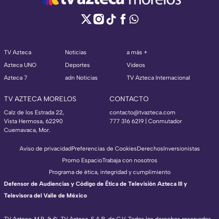
TV Azteca
Noticias
a más +
Azteca UNO
Deportes
Videos
Azteca 7
adn Noticias
TV Azteca Internacional
TV AZTECA MORELOS
CONTACTO
Calz de los Estrada 22,
contacto@tvazteca.com
Vista Hermosa, 62290
777 316 6219 | Conmutador
Cuernavaca, Mor.
Aviso de privacidad
Preferencias de Cookies
Derechos
Inversionistas
Promo Espacio
Trabaja con nosotros
Programa de ética, integridad y cumplimiento
Defensor de Audiencias y Código de Ética de Televisión Azteca III y
Televisora del Valle de México
TV Azteca, M.R. & ©, TV Azteca, S.A.B. de C.V. Todos los derechos reservados,