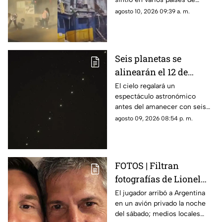
momento
Sudamérica
agosto 10, 2026 09:39 a. m.
Seis planetas se
alinearán el 12 de
agosto: así podrás
El cielo regalará un
espectáculo astronómico
observar el fenómeno
antes del amanecer con seis
desde Morelos
planetas visibles desde
agosto 09, 2026 08:54 p. m.
distintos puntos de México,
incluida la entidad morelense.
FOTOS | Filtran
fotografías de Lionel
Messi y su familia en el
El jugador arribó a Argentina
en un avión privado la noche
funeral de su papá
del sábado; medios locales