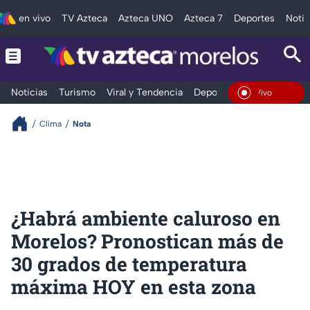
en vivo
TV Azteca
Azteca UNO
Azteca 7
Deportes
Notic
Noticias
Turismo
Viral y Tendencia
Deportes
Espectáculos
En Vivo
Clima
Nota
¿Habrá ambiente caluroso en
Morelos? Pronostican más de
30 grados de temperatura
máxima HOY en esta zona