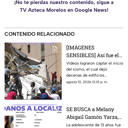
¡No te pierdas nuestro contenido, sigue a
TV Azteca Morelos en Google News!
CONTENIDO RELACIONADO
[IMÁGENES
SENSIBLES] Así fue el
devastador terremoto
Videos lograron captar el inicio
del sismo, el cual dejó
de 7.4 que dejó al
decenas de edificios
menos 71 muertos en
colapsados y momentos de
agosto 10, 2026 12:10 p. m.
Colombia
pánico durante la mañana de
este lunes
SE BUSCA a Melany
Abigail Gamón Yarza,
menor DESAPARECIDA
La adolescente de 13 años fue