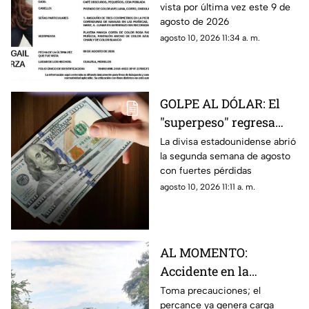
vista por última vez este 9 de
en Cuautla
agosto de 2026
agosto 10, 2026 11:34 a. m.
GOLPE AL DÓLAR: El
"superpeso" regresa
este inicio de semana;
La divisa estadounidense abrió
la segunda semana de agosto
estoy cuesta HOY 10 de
con fuertes pérdidas
agosto
agosto 10, 2026 11:11 a. m.
AL MOMENTO:
Accidente en la
Cuernavaca-Acapulco
Toma precauciones; el
percance ya genera carga
provoca cierre parcial