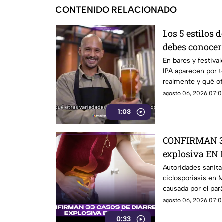
CONTENIDO RELACIONADO
Los 5 estilos 
debes conocer
En bares y festival
IPA aparecen por t
realmente y qué ot
mundo?
agosto 06, 2026 07:0
1:03
CONFIRMAN 33
explosiva EN
Autoridades sanita
ciclosporiasis en 
causada por el par
agosto 06, 2026 07:01
0:33