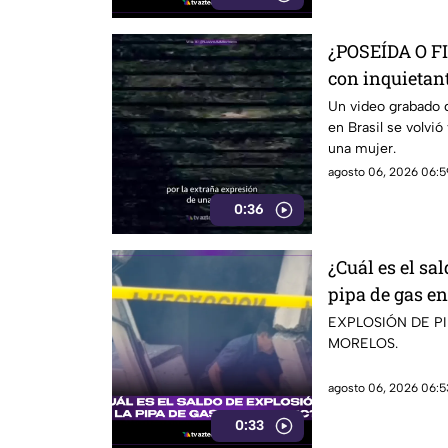
¿POSEÍDA O F
con inquietan
cumpleaños
Un video grabado 
en Brasil se volvió
una mujer.
agosto 06, 2026 06:5
0:36
¿Cuál es el sa
pipa de gas en
EXPLOSIÓN DE PI
MORELOS.
agosto 06, 2026 06:5
0:33