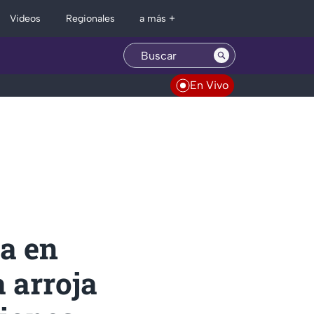
Regionales
Videos
a más +
En Vivo
sa en
 arroja