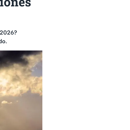
giones
e 2026?
do.