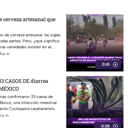
de cerveza artesanal que
es de cerveza artesanal, las siglas
odas partes. Pero, ¿qué significa
ras variedades existen en el
9 p. m.
0:41
 CASOS DE diarrea
 MÉXICO
rias confirmaron 33 casos de
México, una infección intestinal
ásito Cyclospora cayetanensis.
 p. m.
0:38