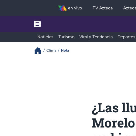
en vivo
TV Azteca
Aztec
Noticias
Turismo
Viral y Tendencia
Deportes
Clima
Nota
¿Las ll
Morelos