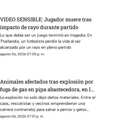
VIDEO SENSIBLE: Jugador muere tras
impacto de rayo durante partido
Lo que debía ser un juego terminó en tragedia. En
Thailandia, un futbolista perdió la vida al ser
alcanzado por un rayo en pleno partido
agosto 06, 2026 07:05 p. m.
Animales afectados tras explosión por
fuga de gas en pipa abastecedora, en las
granjas cuernavaca
La explosión no solo dejó daños materiales. Entre el
caos, rescatistas y vecinos emprendieron una
carrera contrarreloj para salvar a perros y gatos
heridos. Las imágenes y los testimonios revelan una
agosto 06, 2026 07:01 p. m.
historia que ha conmovido a Cuernavaca.