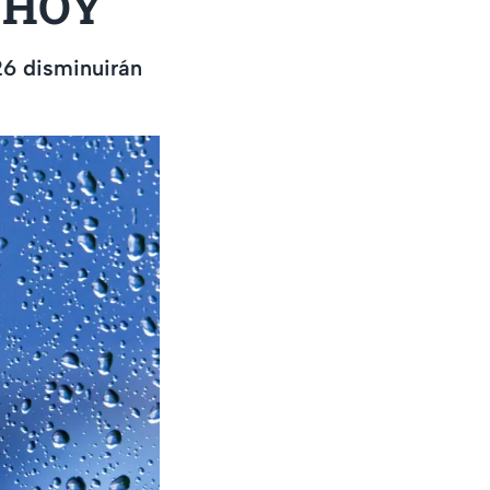
s HOY
26 disminuirán