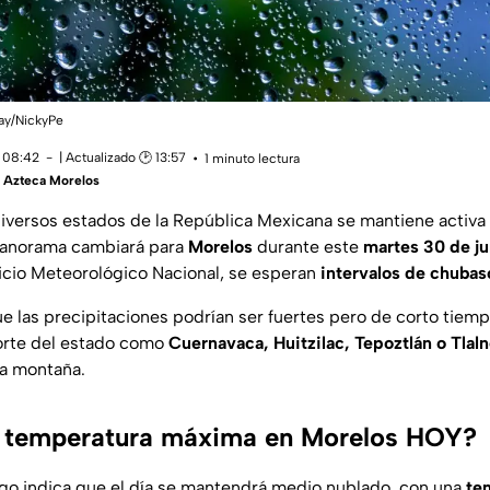
abay/NickyPe
 08:42
| Actualizado 🕑 13:57
1 minuto lectura
 Azteca Morelos
iversos estados de la República Mexicana se mantiene activa 
l panorama cambiará para
Morelos
durante este
martes 30 de ju
icio Meteorológico Nacional, se esperan
intervalos de chubas
e las precipitaciones podrían ser fuertes pero de corto tiemp
norte del estado como
Cuernavaca, Huitzilac, Tepoztlán o Tlal
la montaña.
a temperatura máxima en Morelos HOY?
ogo indica que el día se mantendrá medio nublado, con una
te