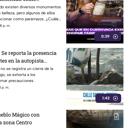
or qué ocurre esto?
ndo existen diversos monumentos
 belleza, pero algunos de ellos
ncionar como pararrayos. ¿Cuáles
8 p. m.
0:39
Se reporta la presencia
es en la autopista
capulco
o se registra un cierre de la
go, se exhorta a los
omar precauciones.
 p. m.
1:42
ueblo Mágico con
la zona Centro