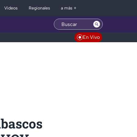
Regionales
Videos
a más +
En Vivo
ubascos