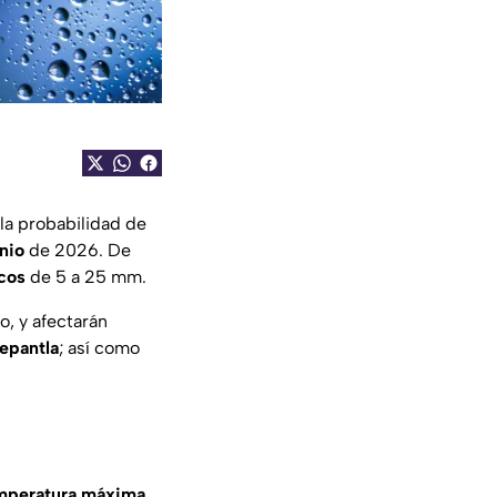
la probabilidad de
nio
de 2026. De
cos
de 5 a 25 mm.
o, y afectarán
nepantla
; así como
mperatura máxima