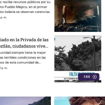
 recibe recursos públicos por su
o Pueblo Mágico, en el primer
io todavía se observan carencias.
 p. m.
ado en la Privada de las
oztlán, ciudadanos viven
 ni drenaje
munidad siempre tiene la mejor
las terribles condiciones en las
inos de esta comunidad de
 p. m.
1:50