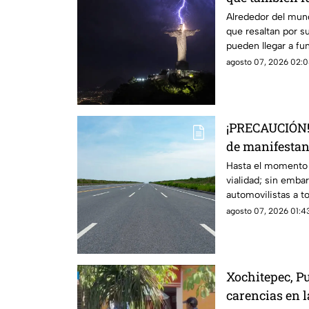
pararrayos, ¿p
Alrededor del mu
que resaltan por su
pueden llegar a fu
son?
agosto 07, 2026 02:0
¡PRECAUCIÓN! 
de manifestant
Cuernavaca-A
Hasta el momento n
vialidad; sin embar
automovilistas a t
agosto 07, 2026 01:43
Xochitepec, P
carencias en 