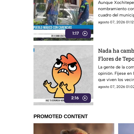
Aunque Xochitepec
nombramiento com
cuadro del municip
agosto 07, 2026 01:12
1:17
Nada ha cambi
Flores de Tep
sin pavimento
La gente de la co
opinión. Fíjese en 
que viven los vec
Tepoztlán.
agosto 07, 2026 01:02
2:16