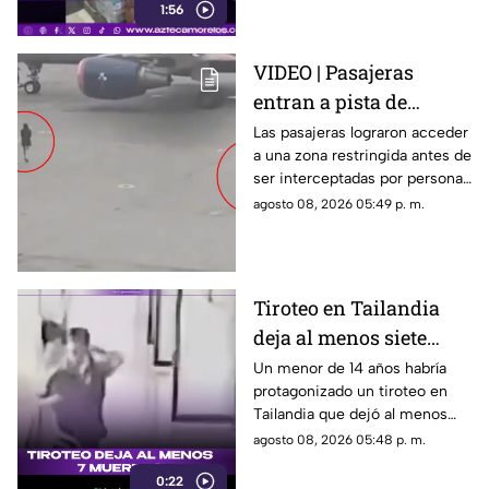
1:56
entregaron víveres en la zona.
VIDEO | Pasajeras
entran a pista de
aeropuerto tras perder
Las pasajeras lograron acceder
a una zona restringida antes de
su vuelo; autoridades
ser interceptadas por personal
logran detenerlas
del aeropuerto.
agosto 08, 2026 05:49 p. m.
Tiroteo en Tailandia
deja al menos siete
muertos
Un menor de 14 años habría
protagonizado un tiroteo en
Tailandia que dejó al menos
siete personas muertas, entre
agosto 08, 2026 05:48 p. m.
ellas sus abuelos y cinco
0:22
personas en una escuela.