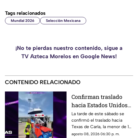
Tags relacionados
Mundial 2026
Selección Mexicana
¡No te pierdas nuestro contenido, sigue a
TV Azteca Morelos en Google News!
CONTENIDO RELACIONADO
Confirman traslado
hacia Estados Unidos
de menor que sufrió
La tarde de este sábado se
confirmó el traslado hacia
quemadura en la
Texas de Carla, la menor de 15
explosión de gas LP en
años que resultó gravemente
agosto 08, 2026 06:30 p. m.