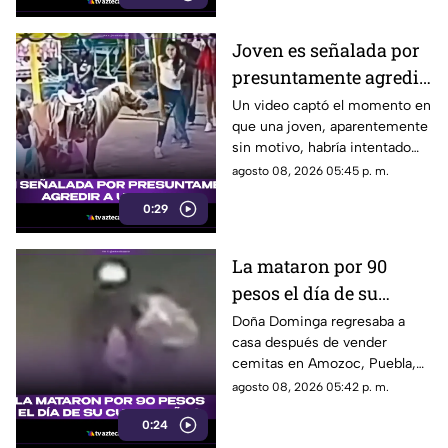
Joven es señalada por
presuntamente agredir
a un pony en feria de
Un video captó el momento en
que una joven, aparentemente
Pueblo Mágico
sin motivo, habría intentado
agredir a un pequeño pony.
agosto 08, 2026 05:45 p. m.
0:29
La mataron por 90
pesos el día de su
cumpleaños; Este es el
Doña Dominga regresaba a
casa después de vender
caso de Doña Dominga
cemitas en Amozoc, Puebla,
cuando presuntamente un
agosto 08, 2026 05:42 p. m.
hombre la siguió para asaltarla.
0:24