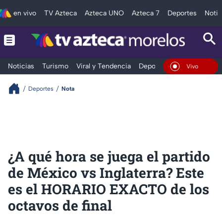
en vivo
TV Azteca
Azteca UNO
Azteca 7
Deportes
Notic
Noticias
Turismo
Viral y Tendencia
Deportes
Espectáculos
En Vivo
Deportes
Nota
¿A qué hora se juega el partido
de México vs Inglaterra? Este
es el HORARIO EXACTO de los
octavos de final