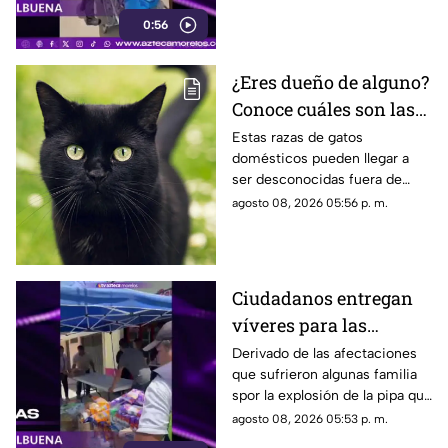
Cuernavaca
lesionada en la explosión de
0:56
gas en Cuernavaca.
¿Eres dueño de alguno?
Conoce cuáles son las
cinco razas más raras
Estas razas de gatos
domésticos pueden llegar a
de gatos domésticos en
ser desconocidas fuera de
todo el mundo
círculos especializados, y
agosto 08, 2026 05:56 p. m.
algunos de ellos enfrentan
desafíos para su preservación.
Ciudadanos entregan
víveres para las
familias afectadas por
Derivado de las afectaciones
que sufrieron algunas familia
la explosión de pipa en
spor la explosión de la pipa que
Cuernavaca
transportaba gas LP,
agosto 08, 2026 05:53 p. m.
ciudadanos de Cuernavaca