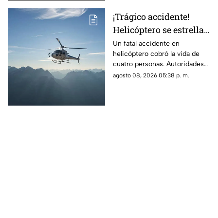
¡Trágico accidente!
Helicóptero se estrella
en zona boscosa y
Un fatal accidente en
helicóptero cobró la vida de
mueren cuatro
cuatro personas. Autoridades
personas
confirmaron que la aeronave
agosto 08, 2026 05:38 p. m.
se estrelló en una zona
boscosa.