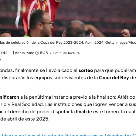
 los de celebración de la Copa del Rey 2023-2024. Abril, 2024.|Getty Images/Alco
11:44
| Actualizado 🕑 11:48
1 minuto lectura
a
ondas, finalmente se llevó a cabo el
sorteo
para que pudiéram
e disputarán los equipos sobrevivientes de la
Copa del Rey
de
sificaron
a la penúltima instancia previo a la final son: Atlétic
id y Real Sociedad. Las instituciones que logren vencer a sus
án el derecho de poder disputar la
final
de este torneo, la cual 
de abril de este 2025.
l Madrid se lleva el triunfo de último minutos vs Manchester