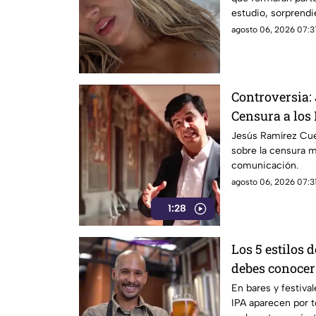
estudio, sorprend
internacionales.
agosto 06, 2026 07:3
Controversia:
Censura a los
Jesús Ramírez Cue
sobre la censura 
comunicación.
agosto 06, 2026 07:31
1:28
Los 5 estilos 
debes conocer
En bares y festival
IPA aparecen por t