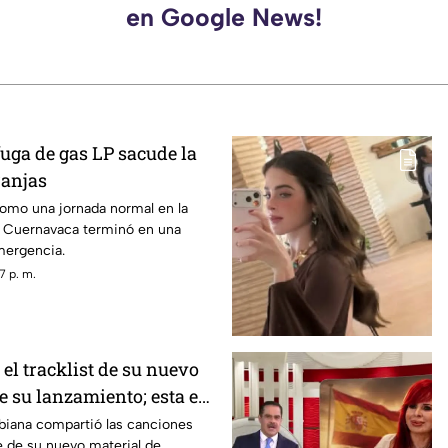
en Google News!
uga de gas LP sacude la
ranjas
mo una jornada normal en la
e Cuernavaca terminó en una
mergencia.
7 p. m.
 el tracklist de su nuevo
e su lanzamiento; esta es
eta
biana compartió las canciones
e de su nuevo material de