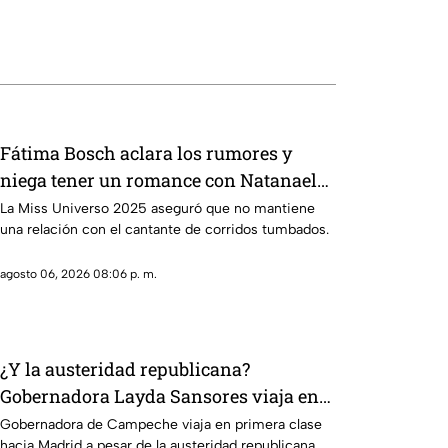
Fátima Bosch aclara los rumores y
niega tener un romance con Natanael
Cano
La Miss Universo 2025 aseguró que no mantiene
una relación con el cantante de corridos tumbados.
agosto 06, 2026 08:06 p. m.
¿Y la austeridad republicana?
Gobernadora Layda Sansores viaja en
primera clase hacia Madrid
Gobernadora de Campeche viaja en primera clase
hacia Madrid a pesar de la austeridad republicana.