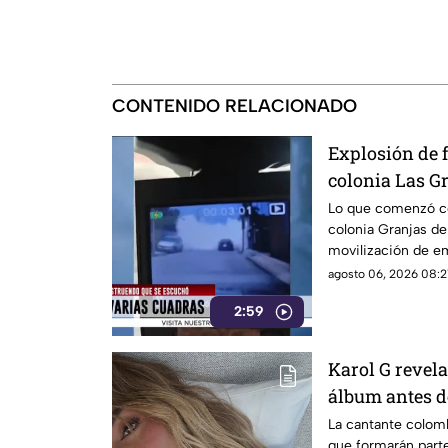
CONTENIDO RELACIONADO
Explosión de f
colonia Las G
Lo que comenzó co
colonia Granjas d
movilización de e
agosto 06, 2026 08:2
2:59
Karol G revela
álbum antes d
la lista compl
La cantante colom
que formarán part