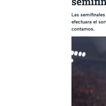
semifin
Las semifinales
efectuara el so
contamos.