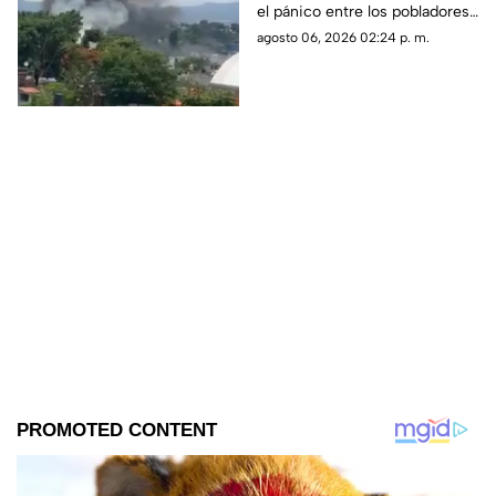
el pánico entre los pobladores
de la colonia Las Granjas.
agosto 06, 2026 02:24 p. m.