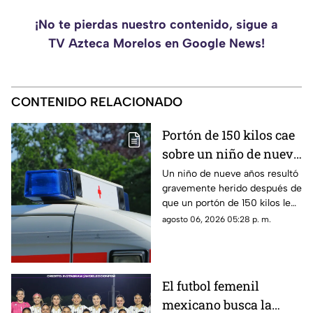
¡No te pierdas nuestro contenido, sigue a
TV Azteca Morelos en Google News!
CONTENIDO RELACIONADO
Portón de 150 kilos cae
sobre un niño de nuevo
años en Jojutla, ¿cuál
Un niño de nueve años resultó
gravemente herido después de
es su estado de salud?
que un portón de 150 kilos le
cayera encima. Los hechos
agosto 06, 2026 05:28 p. m.
ocurrieron en el municipio de
Jojutla.
El futbol femenil
mexicano busca la