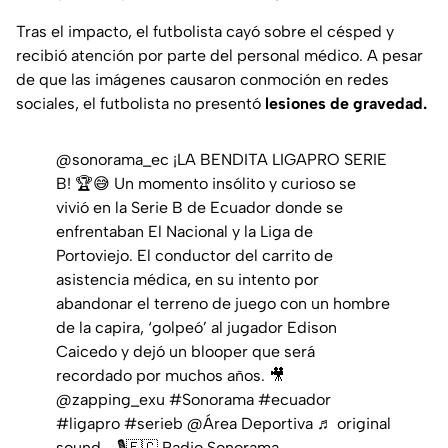
Tras el impacto, el futbolista cayó sobre el césped y
recibió atención por parte del personal médico. A pesar
de que las imágenes causaron conmoción en redes
sociales, el futbolista no presentó
lesiones de gravedad.
@sonorama_ec
¡LA BENDITA LIGAPRO SERIE
B! 🏆😅 Un momento insólito y curioso se
vivió en la Serie B de Ecuador donde se
enfrentaban El Nacional y la Liga de
Portoviejo. El conductor del carrito de
asistencia médica, en su intento por
abandonar el terreno de juego con un hombre
de la capira, ‘golpeó’ al jugador Edison
Caicedo y dejó un blooper que será
recordado por muchos años. 🎥
@zapping_exu
#Sonorama
#ecuador
#ligapro
#serieb
@Área Deportiva
♬ original
sound - 🎙️🇪🇨 Radio Sonorama