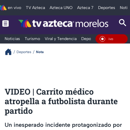
en vivo
TV Azteca
Azteca UNO
Azteca 7
Deportes
Notic
Noticias
Turismo
Viral y Tendencia
Deportes
Espectáculos
En Vivo
Deportes
Nota
VIDEO | Carrito médico
atropella a futbolista durante
partido
Un inesperado incidente protagonizado por