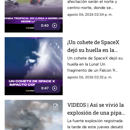
afectación serán el norte y
serán las zonas y horas
centro-norte, donde se
exactas
esperan chubascos intensos,
agosto 06, 2026 02:34 p. m.
ráfagas de viento y bancos de
0:40
niebla en áreas montañosas.
En el sur y sureste habrá
tormentas puntuales con
¡Un cohete de SpaceX
actividad eléctrica constante,
dejó su huella en la
mientras que en Cuernavaca,
Jiutepec y Cuautla existe
Luna!
Un cohete de SpaceX dejó su
riesgo de encharcamientos e
huella en la Luna! Un
inundaciones repentinas.
fragmento de un Falcon 9
impactó el satélite natural a
agosto 06, 2026 02:32 p. m.
una velocidad impresionante,
0:47
generando un enorme cráter.
VIDEOS | Así se vivió la
explosión de una pipa
de gas en la colonia Las
La fuerte explosión registrada
la tarde de este jueves desató
Granjas, Cuernavaca