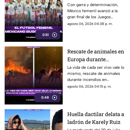
presea
Con garra y determinación,
México femenil avanzó a la
gran final de los Juegos
Centroamericanos. El sueño
agosto 06, 2026 04:38 p. m.
del oro está más cerca que
0:51
nunca.
Rescate de animales en
Europa durante
incendios: Gestos de
La vida de cada ser vivo vale lo
mismo; rescate de animales
humanidad en medio
durante incendios en
de la emergencia
EuropaEn medio de la
agosto 06, 2026 04:15 p. m.
climática
emergencia climática, los
0:48
animales también encontraron
refugio.
Huella dactilar delata a
ladrón de Karely Ruiz