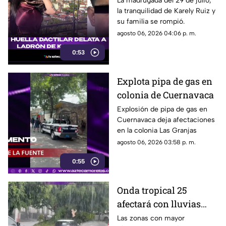
La madrugada del 29 de julio,
la tranquilidad de Karely Ruiz y
su familia se rompió.
agosto 06, 2026 04:06 p. m.
0:53
Explota pipa de gas en
colonia de Cuernavaca
Explosión de pipa de gas en
Cuernavaca deja afectaciones
en la colonia Las Granjas
agosto 06, 2026 03:58 p. m.
0:55
Onda tropical 25
afectará con lluvias
fuertes a Morelos; estas
Las zonas con mayor