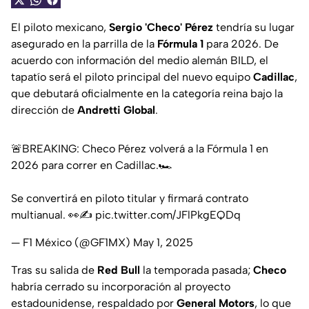
El piloto mexicano,
Sergio 'Checo' Pérez
tendría su lugar
asegurado en la parrilla de la
Fórmula 1
para 2026. De
acuerdo con información del medio alemán BILD, el
tapatío será el piloto principal del nuevo equipo
Cadillac
,
que debutará oficialmente en la categoría reina bajo la
dirección de
Andretti Global
.
🚨BREAKING: Checo Pérez volverá a la Fórmula 1 en
2026 para correr en Cadillac.🏎️
Se convertirá en piloto titular y firmará contrato
multianual. 👀✍️
pic.twitter.com/JFlPkgEQDq
— F1 México (@GF1MX)
May 1, 2025
Tras su salida de
Red Bull
la temporada pasada;
Checo
habría cerrado su incorporación al proyecto
estadounidense, respaldado por
General Motors
, lo que