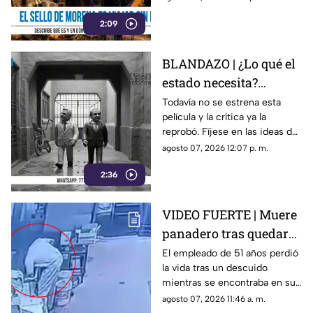
las puertas de “4T Travel”,
2:09
donde volar sin pena parece
ser el sello de la casa.
BLANDAZO | ¿Lo qué el
estado necesita?
Gobierno de Morelos
Todavía no se estrena esta
película y la crítica ya la
anuncia fideicomiso
reprobó. Fíjese en las ideas de
cinematográfico
Margarita González Saravia
agosto 07, 2026 12:07 p. m.
para el Morelos sin control y
2:36
desgobierno.
VIDEO FUERTE | Muere
panadero tras quedar
atrapado en una
El empleado de 51 años perdió
la vida tras un descuido
mezcladora industrial
mientras se encontraba en su
jornada laboral.
agosto 07, 2026 11:46 a. m.