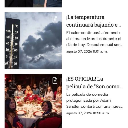
¡La temperatura
continuará bajando en
Morelos! Estos son los
El calor continuará afectando
al clima en Morelos durante el
municipios que
día de hoy. Descubre cuál será
registrarán menos de
la temperatura máxima hoy
agosto 07, 2026 11:01 a. m.
30 grados
viernes 7 de agosto de 2026.
¡ES OFICIAL! La
película de “Son como
niños” contará con una
La película de comedia
protagonizada por Adam
tercera parte; estos
Sandler contará con una nueva
actores regresan
entrega tras más de una
agosto 07, 2026 10:58 a. m.
década de la segunda parte.