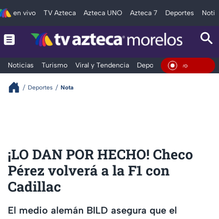
en vivo
TV Azteca
Azteca UNO
Azteca 7
Deportes
Notic
Noticias
Turismo
Viral y Tendencia
Deportes
Espectáculos
En Viv
Deportes
Nota
¡LO DAN POR HECHO! Checo
Pérez volverá a la F1 con
Cadillac
El medio alemán BILD asegura que el