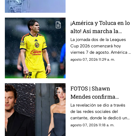
¡América y Toluca en lo
alto! Así marcha la
tabla de posiciones de
La jornada dos de la Leagues
Cup 2026 comenzará hoy
la Leagues Cup 2026
viernes 7 de agosto. América y
previo a la jornada 2
Toluca se perfilan como los
agosto 07, 2026 11:29 a. m.
grandes favoritos para la
siguiente ronda.
FOTOS | Shawn
Mendes confirma
relación con actriz
La revelación se dio a través
de las redes sociales del
latina; así compartió la
cantante, donde le dedicó un
noticia
emotivo mensaje.
agosto 07, 2026 11:18 a. m.