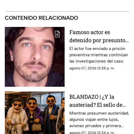
CONTENIDO RELACIONADO
Famoso actor es
detenido por presunto
abuso de un niño;
El actor fue enviado a prisión
preventiva mientras continúan
aseguró que lo
las investigaciones del caso.
confundió con su novia
agosto 07, 2026 12:28 p. m.
BLANDAZO | ¿Y la
austeriad? El sello de
Morena es viajar sin
Mientras presumen austeridad,
algunos viajan entre lujos,
pena
aviones privados y primera
clase. Al parecer ya se abrieron
agosto 07, 2026 12:24 p. m.