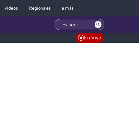
Regionales
Videos
a más +
En Vivo