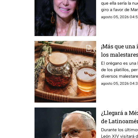
que ella sería la n
giro a favor de Mar
agosto 05, 2026 04:51
¡Más que una 
los malestares
orégano
El orégano es una 
de los platillos, p
diversos malestare
salud humana.
agosto 05, 2026 04:31
¿Llegará a Méx
de Latinoaméri
León XIV a fin
Durante los últim
León XIV visitará 