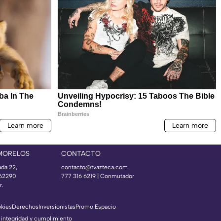
MORELOS
CONTACTO
ada 22,
contacto@tvazteca.com
 62290
777 316 6219 | Conmutador
r.
okies
Derechos
Inversionistas
Promo Espacio
 integridad y cumplimiento