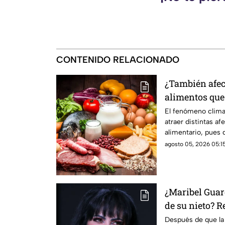
CONTENIDO RELACIONADO
¿También afec
alimentos que
precio por el 
El fenómeno climat
atraer distintas a
2026
alimentario, pues 
básica aumentarían
agosto 05, 2026 05:15
¿Maribel Guar
de su nieto? 
actualizacione
Después de que la 