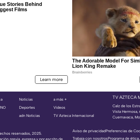
TV AZTECA 
ca
Noticias
a más +
Calz de los Estr
UNO
Deportes
Videos
Vista Hermosa,
adn Noticias
TV Azteca Internacional
Cuernavaca, Mo
Aviso de privacidad
Preferencias de Co
erechos reservados, 2025.
Trabaja con nosotros
Programa de ética,
ación previa, expresa y por escrito de