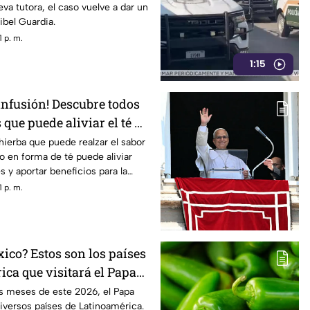
ueva tutora, el caso vuelve a dar un
ibel Guardia.
 p. m.
1:15
infusión! Descubre todos
 que puede aliviar el té de
hierba que puede realzar el sabor
ero en forma de té puede aliviar
s y aportar beneficios para la
 p. m.
ico? Estos son los países
ca que visitará el Papa
ales de 2026
os meses de este 2026, el Papa
diversos países de Latinoamérica.