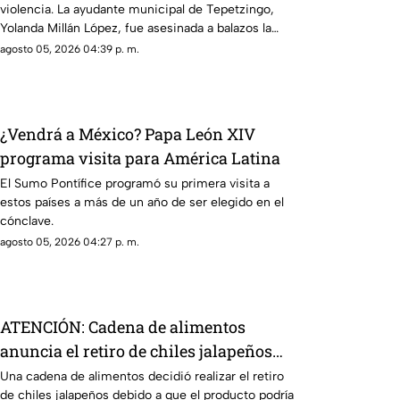
violencia. La ayudante municipal de Tepetzingo,
Yolanda Millán López, fue asesinada a balazos la
mañana de este miércoles en esa comunidad del
agosto 05, 2026 04:39 p. m.
municipio de Emiliano Zapata.
¿Vendrá a México? Papa León XIV
programa visita para América Latina
El Sumo Pontífice programó su primera visita a
estos países a más de un año de ser elegido en el
cónclave.
agosto 05, 2026 04:27 p. m.
ATENCIÓN: Cadena de alimentos
anuncia el retiro de chiles jalapeños
por presunta contaminación de
Una cadena de alimentos decidió realizar el retiro
de chiles jalapeños debido a que el producto podría
salmonela