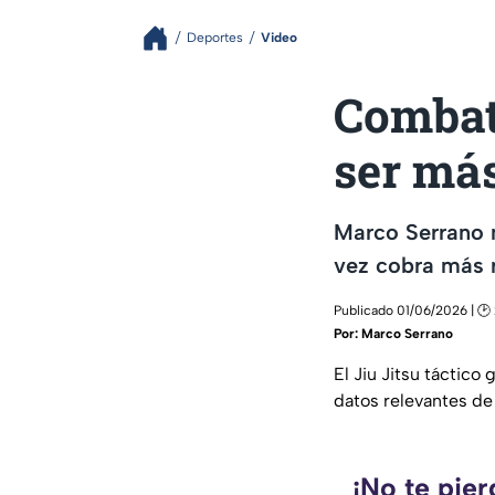
Deportes
Video
Combate
ser má
Marco Serrano n
vez cobra más r
Publicado 01/06/2026 | 🕑
Por:
Marco Serrano
El Jiu Jitsu táctic
datos relevantes de
¡No te pie