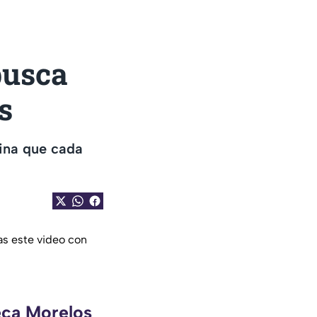
busca
s
lina que cada
as este video con
eca Morelos