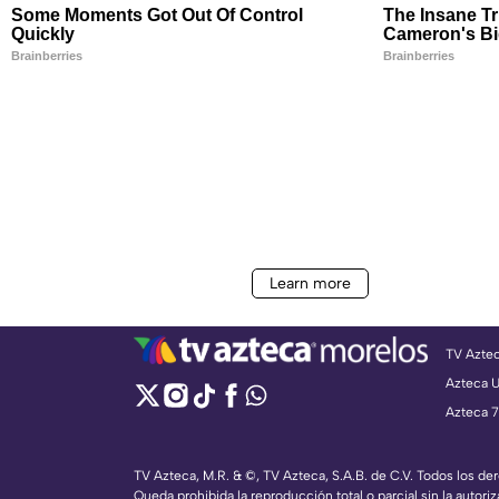
TV Azte
Azteca 
Azteca 7
TV Azteca, M.R. & ©, TV Azteca, S.A.B. de C.V. Todos los d
Queda prohibida la reproducción total o parcial sin la autoriz