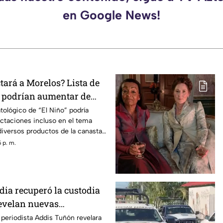
en Google News!
tará a Morelos? Lista de
 podrían aumentar de
fenómeno de “El Niño”
ológico de “El Niño” podría
fectaciones incluso en el tema
diversos productos de la canasta
 de precio.
 p. m.
dia recuperó la custodia
Revelan nuevas
s del caso
periodista Addis Tuñón revelara