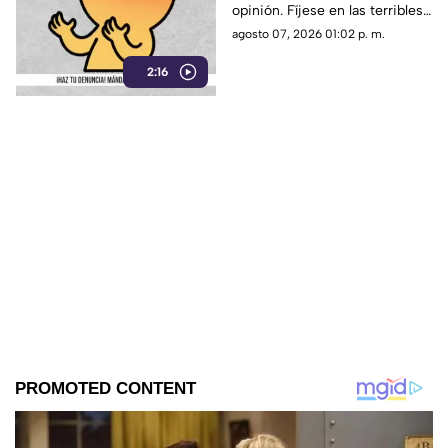
opinión. Fíjese en las terribles
pavimento ni drenaje
condiciones en las que viven
agosto 07, 2026 01:02 p. m.
los vecinos de esta comunidad
2:16
de Tepoztlán.