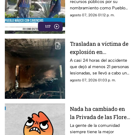
recursos públicos por su
nombramiento como Pueblo
Mágico, en el primer cuadro
agosto 07, 2026 01:12 p. m.
del municipio todavía se
1:17
observan carencias.
Trasladan a víctima de
explosión en
Cuernavaca a hospital
A casi 24 horas del accidente
que dejó al menos 21 personas
especializado
lesionadas, se llevó a cabo un
traslado aéreo de una de las
agosto 07, 2026 01:03 p. m.
víctimas.
Nada ha cambiado en
la Privada de las Flores
de Tepoztlán,
La gente de la comunidad
siempre tiene la mejor
ciudadanos viven sin