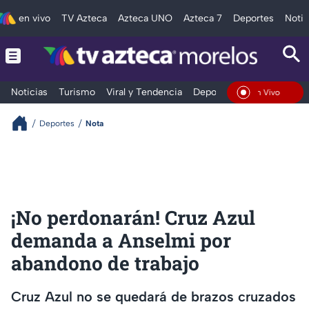
en vivo
TV Azteca
Azteca UNO
Azteca 7
Deportes
Notic
Noticias
Turismo
Viral y Tendencia
Deportes
Espectáculos
En Vivo
Deportes
Nota
¡No perdonarán! Cruz Azul
demanda a Anselmi por
abandono de trabajo
Cruz Azul no se quedará de brazos cruzados