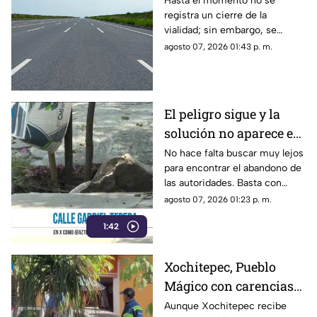
Hasta el momento no se
registra un cierre de la
autopista Cuernavaca-
vialidad; sin embargo, se
Acapulco
exhorta a los automovilistas a
agosto 07, 2026 01:43 p. m.
tomar precauciones.
El peligro sigue y la
solución no aparece en
el municipio de
No hace falta buscar muy lejos
para encontrar el abandono de
Yautepec
las autoridades. Basta con
recorrer la calle Gabriel Tepepa
agosto 07, 2026 01:23 p. m.
del poblado de Oacalco, en el
1:42
municipio de Yautepec.
Xochitepec, Pueblo
Mágico con carencias
en la zona Centro
Aunque Xochitepec recibe