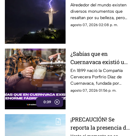
también funcionan
Alrededor del mundo existen
diversos monumentos que
como pararrayos, ¿por
resaltan por su belleza, pero
qué ocurre esto?
algunos de ellos pueden llegar
agosto 07, 2026 02:08 p. m.
a funcionar como pararrayos.
¿Cuáles son?
¿Sabías que en
Cuernavaca existió una
enorme fábrica de
En 1899 nació la Compañía
Cervecera Porfirio Díaz de
cerveza hace más de
Cuernavaca, fundada por
120 años?
empresarios alemanes y
agosto 07, 2026 01:56 p. m.
aprovechando el agua de los
0:39
famosos manantiales de la
zona.
¡PRECAUCIÓN! Se
reporta la presencia de
manifestantes en la