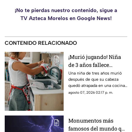
¡No te pierdas nuestro contenido, sigue a
TV Azteca Morelos en Google News!
CONTENIDO RELACIONADO
¡Murió jugando! Niña
de 3 años fallece
después de quedar
Una niña de tres años murió
después de que su cabeza
atrapada en una cocina
quedó atrapada en una cocina
de juguete
de juguete. La menor de edad
agosto 07, 2026 02:17 p. m.
estaba al cuidado del esposo
de su niñera.
Monumentos más
famosos del mundo que