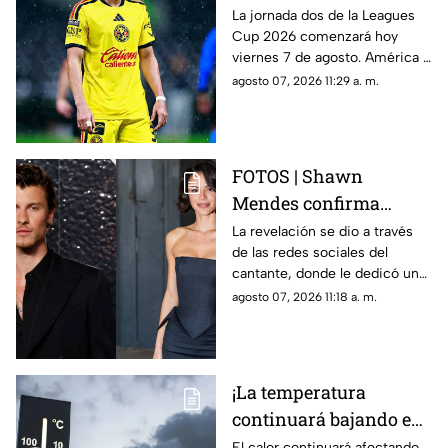
tabla de posiciones de
La jornada dos de la Leagues
Cup 2026 comenzará hoy
la Leagues Cup 2026
viernes 7 de agosto. América y
previo a la jornada 2
Toluca se perfilan como los
agosto 07, 2026 11:29 a. m.
grandes favoritos para la
siguiente ronda.
FOTOS | Shawn
Mendes confirma
relación con actriz
La revelación se dio a través
de las redes sociales del
latina; así compartió la
cantante, donde le dedicó un
noticia
emotivo mensaje.
agosto 07, 2026 11:18 a. m.
¡La temperatura
continuará bajando en
Morelos! Estos son los
El calor continuará afectando