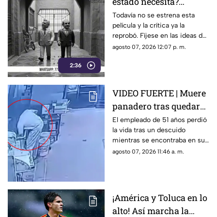
estado necesita?
Gobierno de Morelos
Todavía no se estrena esta
película y la crítica ya la
anuncia fideicomiso
reprobó. Fíjese en las ideas de
cinematográfico
Margarita González Saravia
agosto 07, 2026 12:07 p. m.
para el Morelos sin control y
2:36
desgobierno.
VIDEO FUERTE | Muere
panadero tras quedar
atrapado en una
El empleado de 51 años perdió
la vida tras un descuido
mezcladora industrial
mientras se encontraba en su
jornada laboral.
agosto 07, 2026 11:46 a. m.
¡América y Toluca en lo
alto! Así marcha la