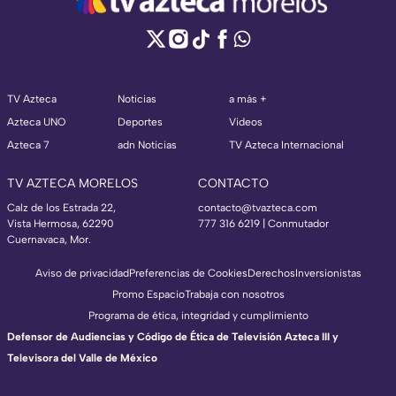
TV Azteca
Noticias
a más +
Azteca UNO
Deportes
Videos
Azteca 7
adn Noticias
TV Azteca Internacional
TV AZTECA MORELOS
CONTACTO
Calz de los Estrada 22,
contacto@tvazteca.com
Vista Hermosa, 62290
777 316 6219 | Conmutador
Cuernavaca, Mor.
Aviso de privacidad
Preferencias de Cookies
Derechos
Inversionistas
Promo Espacio
Trabaja con nosotros
Programa de ética, integridad y cumplimiento
Defensor de Audiencias y Código de Ética de Televisión Azteca III y
Televisora del Valle de México