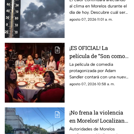
al clima en Morelos durante el
municipios que
día de hoy. Descubre cuál será
registrarán menos de
la temperatura máxima hoy
agosto 07, 2026 11:01 a. m.
30 grados
viernes 7 de agosto de 2026.
¡ES OFICIAL! La
película de “Son como
niños” contará con una
La película de comedia
protagonizada por Adam
tercera parte; estos
Sandler contará con una nueva
actores regresan
entrega tras más de una
agosto 07, 2026 10:58 a. m.
década de la segunda parte.
¡No frena la violencia
en Morelos! Localizan a
hombre sin vida en
Autoridades de Morelos