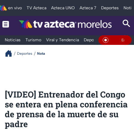
en vivo
TV Azteca
Azteca UNO
Azteca 7
Deportes
Notic
Noticias
Turismo
Viral y Tendencia
Deportes
Espectáculos
En Vivo
Deportes
Nota
[VIDEO] Entrenador del Congo
se entera en plena conferencia
de prensa de la muerte de su
padre