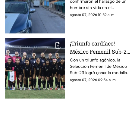
confirmaron el hallazgo de un
Jiutepec HOY;
hombre sin vida en el
Presentaba signos de
municipio de Jiutepec hoy
agosto 07, 2026 10:52 a. m.
violencia y herida de
viernes 7 de agosto de 2026.
bala
Presentaba huellas de
violencia y herida de bala.
¡Triunfo cardíaco!
México Femenil Sub-23
vence en penales a
Con un triunfo agónico, la
Selección Femenil de México
Colombia en la final de
Sub-23 logró ganar la medalla
los Juegos
de oro en fútbol durante los
agosto 07, 2026 09:54 a. m.
Centroamericanos y del
Juegos Centroamericanos y
Caribe 2026
del Caribe 2026.