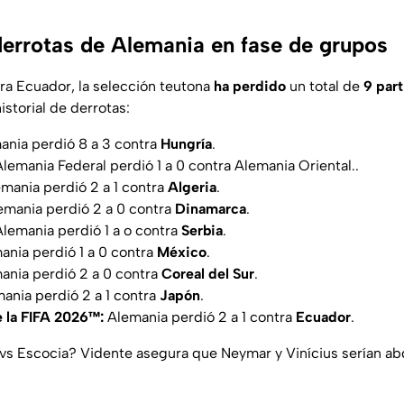
 derrotas de Alemania en fase de grupos
ra Ecuador, la selección teutona
ha perdido
un total de
9 part
historial de derrotas:
nia perdió 8 a 3 contra
Hungría
.
lemania Federal perdió 1 a 0 contra Alemania Oriental..
mania perdió 2 a 1 contra
Algeria
.
mania perdió 2 a 0 contra
Dinamarca
.
lemania perdió 1 a o contra
Serbia
.
nia perdió 1 a 0 contra
México
.
nia perdió 2 a 0 contra
Coreal del Sur
.
ania perdió 2 a 1 contra
Japón
.
 la FIFA 2026™:
Alemania perdió 2 a 1 contra
Ecuador
.
 vs Escocia? Vidente asegura que Neymar y Vinícius serían a