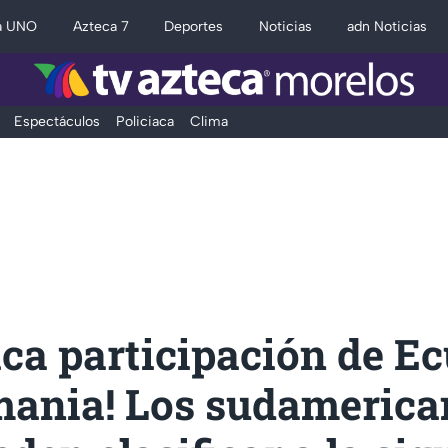
a UNO
Azteca 7
Deportes
Noticias
adn Noticias
Espectáculos
Policiaca
Clima
ica participación de E
mania! Los sudamerica