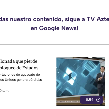
rdas nuestro contenido, sigue a TV Azt
en Google News!
llonada que pierde
 bloqueo de Estados
acate de Michoacán
ortaciones de aguacate de
os Unidos genera pérdidas
0 p. m.
0:54