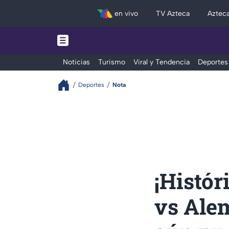
en vivo
TV Azteca
Aztec
Noticias
Turismo
Viral y Tendencia
Deportes
Deportes
Nota
¡Histór
vs Ale