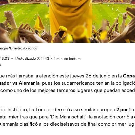
 Images/Dmytro Aksonov
 18:03
| Actualizado 🕑 11:43
1 minuto lectura
a
ue más llamaba la atención este jueves 26 de junio en la
Copa 
uador vs Alemania
, pues los sudamericanos tenían la obligaci
como uno de los mejores terceros lugares que puedan accede
o histórico, La Tricolor derrotó a su similar europeo
2 por 1
,
ta, mientras que para ‘Die Mannschaft’, la anotación corrió a
lemania clasificó a los dieciseisavos de final como primer lu