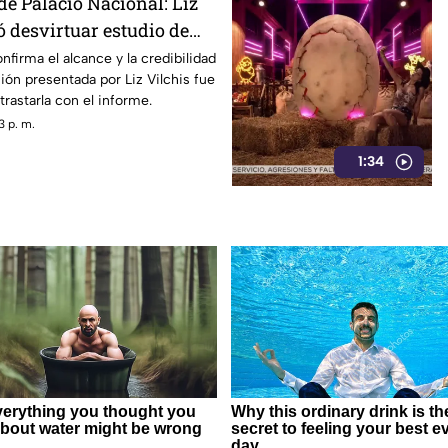
de Palacio Nacional: Liz
ó desvirtuar estudio de
la credibilidad de TV
nfirma el alcance y la credibilidad
ión presentada por Liz Vilchis fue
trastarla con el informe.
3 p. m.
1:34