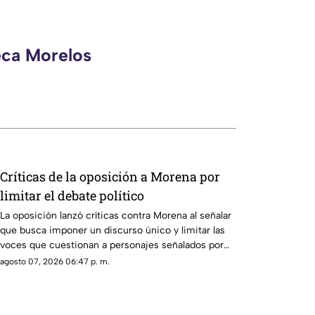
eca Morelos
Críticas de la oposición a Morena por
limitar el debate político
La oposición lanzó críticas contra Morena al señalar
que busca imponer un discurso único y limitar las
voces que cuestionan a personajes señalados por
presuntos vínculos con la narcopolítica de la 4T.
agosto 07, 2026 06:47 p. m.