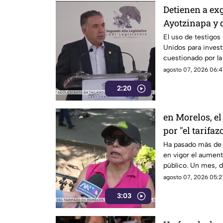
Detienen a ex
Ayotzinapa y 
El uso de testigos
Unidos para investi
cuestionado por l
también ha colocad
agosto 07, 2026 06:4
gobernadores de m
2:20
Enrique Inzunza.
en Morelos, el
por "el tarifaz
Ha pasado más de 
en vigor el aumento
público. Un mes, 
morelenses se vio 
agosto 07, 2026 05:2
denunciaran su inc
3:03
interior de las uni