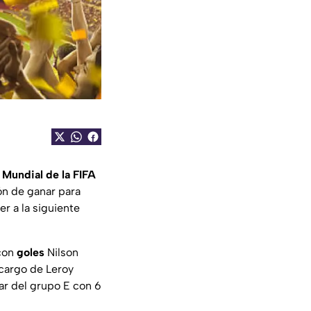
Mundial de la FIFA
ón de ganar para
r a la siguiente
 con
goles
Nilson
 cargo de Leroy
gar del grupo E con 6