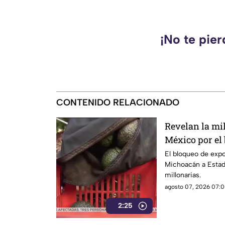
¡No te pie
CONTENIDO RELACIONADO
Revelan la mi
México por el
Unidos al agu
El bloqueo de exp
Michoacán a Estad
millonarias.
agosto 07, 2026 07:0
2:25