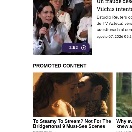
Un fraude des
Vilchis intent
Reuters sobre 
Estudio Reuters co
de TV Azteca; vers
Azteca
cuestionada al con
agosto 07, 2026 05:2
2:52