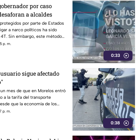
gobernador por caso
desaforan a alcaldes
 protegidos por parte de Estados
gar a narco políticos ha sido
a 4T. Sin embargo, este método
o bajo la lupa a funcionarios y
5 p. m.
orena, entre ellos Rubén Rocha y
0:33
 usuario sigue afectado
o"
un mes de que en Morelos entró
 a la tarifa del transporte
desde que la economía de los
afectada y los ciudadanos
7 p. m.
orfomidad por el mal trato al
0:38
dades.