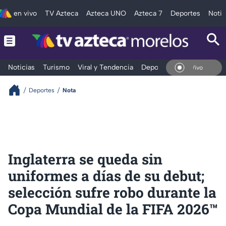
en vivo
TV Azteca
Azteca UNO
Azteca 7
Deportes
Notic
Noticias
Turismo
Viral y Tendencia
Deportes
Espectáculos
En Vivo
Deportes
Nota
Inglaterra se queda sin
uniformes a días de su debut;
selección sufre robo durante la
Copa Mundial de la FIFA 2026™