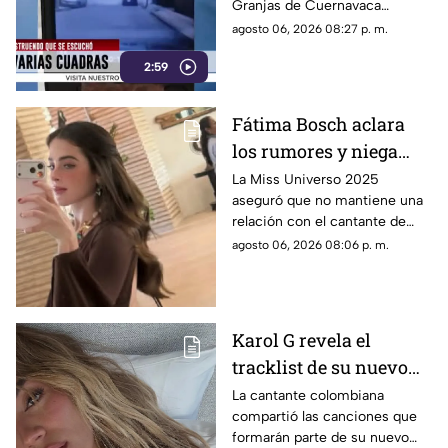
Granjas de Cuernavaca
terminó en una movilización
agosto 06, 2026 08:27 p. m.
de emergencia.
2:59
Fátima Bosch aclara
los rumores y niega
tener un romance con
La Miss Universo 2025
aseguró que no mantiene una
Natanael Cano
relación con el cantante de
corridos tumbados.
agosto 06, 2026 08:06 p. m.
Karol G revela el
tracklist de su nuevo
álbum antes de su
La cantante colombiana
compartió las canciones que
lanzamiento; esta es la
formarán parte de su nuevo