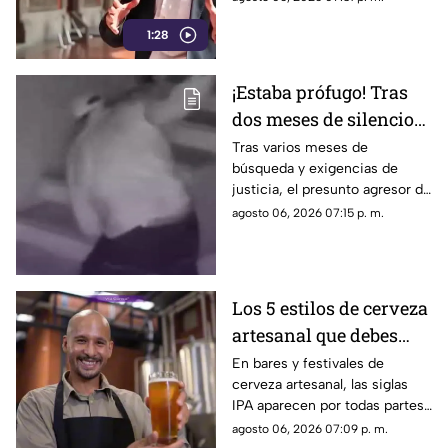
1:28
¡Estaba prófugo! Tras
dos meses de silencio
detuvieron a Jorge "N",
Tras varios meses de
búsqueda y exigencias de
agresor de Paula
justicia, el presunto agresor de
Paula Fajardo fue localizado y
agosto 06, 2026 07:15 p. m.
detenido en el estado de
Guerrero.
Los 5 estilos de cerveza
artesanal que debes
conocer
En bares y festivales de
cerveza artesanal, las siglas
IPA aparecen por todas partes.
Pero, ¿qué significa realmente
agosto 06, 2026 07:09 p. m.
y qué otras variedades existen