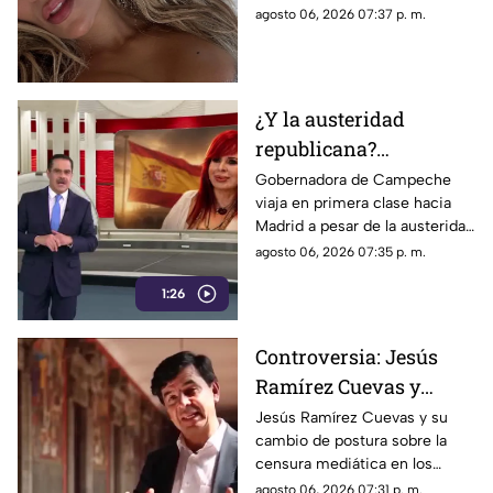
lista completa
material de estudio,
agosto 06, 2026 07:37 p. m.
sorprendiendo con
colaboraciones
internacionales.
¿Y la austeridad
republicana?
Gobernadora Layda
Gobernadora de Campeche
viaja en primera clase hacia
Sansores viaja en
Madrid a pesar de la austeridad
primera clase hacia
republicana.
agosto 06, 2026 07:35 p. m.
Madrid
1:26
Controversia: Jesús
Ramírez Cuevas y
Censura a los Medios
Jesús Ramírez Cuevas y su
cambio de postura sobre la
de Comunicación
censura mediática en los
medios de comunicación.
agosto 06, 2026 07:31 p. m.