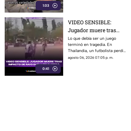
1:03
en el mundo?
VIDEO SENSIBLE:
Jugador muere tras
impacto de rayo
Lo que debía ser un juego
terminó en tragedia. En
durante partido
Thailandia, un futbolista perdió
la vida al ser alcanzado por un
agosto 06, 2026 07:05 p. m.
rayo en pleno partido
0:41