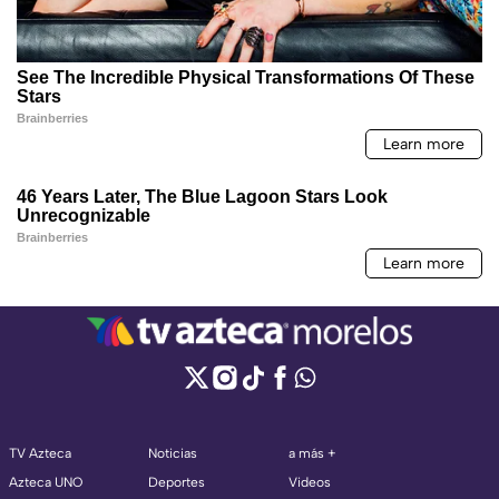
TV Azteca
Noticias
a más +
Azteca UNO
Deportes
Videos