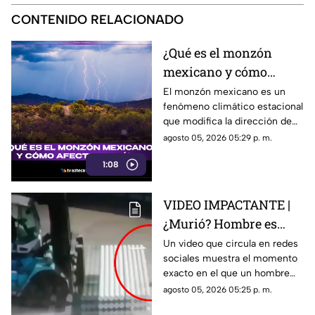
CONTENIDO RELACIONADO
¿Qué es el monzón
mexicano y cómo
afecta al país?
El monzón mexicano es un
fenómeno climático estacional
que modifica la dirección de
los vientos y favorece el
agosto 05, 2026 05:29 p. m.
ingreso de humedad al
1:08
noroeste del país.
VIDEO IMPACTANTE |
¿Murió? Hombre es
atropellado de manera
Un video que circula en redes
sociales muestra el momento
violenta por un
exacto en el que un hombre
montacargas en una
fue atropellado por un
agosto 05, 2026 05:25 p. m.
zona portuaria
montacargas. ¿Cuál es su