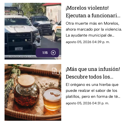
¡Morelos violento!
Ejecutan a funcionaria
y no hay capturas
Otra muerte más en Morelos,
ahora marcado por la violencia.
La ayudante municipal de
Tepetzingo, Yolanda Millán
agosto 05, 2026 04:39 p. m.
López, fue asesinada a balazos
1:15
la mañana de este miércoles
en esa comunidad del
municipio de Emiliano Zapata.
¡Más que una infusión!
Descubre todos los
malestares que puede
El orégano es una hierba que
puede realzar el sabor de los
aliviar el té de orégano
platillos, pero en forma de té
puede aliviar diversos
agosto 05, 2026 04:31 p. m.
malestares y aportar
beneficios para la salud
humana.