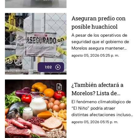
estado de salud?
Aseguran predio con
posible huachicol
A pesar de los operativos de
seguridad que el gobierno de
Morelos asegura mantener
contra la delincuencia.
agosto 05, 2026 05:25 p. m.
1:02
¿También afectará a
Morelos? Lista de
alimentos que podrían
El fenómeno climatológico de
“El Niño” podría atraer
aumentar de precio por
distintas afectaciones incluso
el fenómeno de “El
en el tema alimentario, pues
agosto 05, 2026 05:15 p. m.
Niño” 2026
diversos productos de la
canasta básica aumentarían de