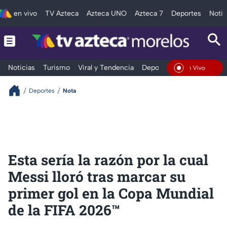
en vivo
TV Azteca
Azteca UNO
Azteca 7
Deportes
Notic
Noticias
Turismo
Viral y Tendencia
Deportes
Espectáculos
En Vivo
Deportes
Nota
Esta sería la razón por la cual
Messi lloró tras marcar su
primer gol en la Copa Mundial
de la FIFA 2026™