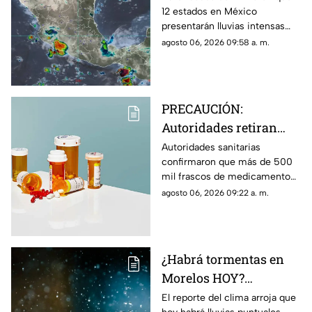
12 estados en México
estados de México HOY;
presentarán lluvias intensas
Morelos se encuentra
hoy jueves 6 de agosto de
agosto 06, 2026 09:58 a. m.
en la lista
2026. Morelos se encuentra en
la lista de entidades afectadas.
PRECAUCIÓN:
Autoridades retiran
más de 500 mil frascos
Autoridades sanitarias
confirmaron que más de 500
de medicamento para
mil frascos de medicamento
la presión arterial que
para la hipertensión fuero
agosto 06, 2026 09:22 a. m.
podría desarrollar
retirados del mercado por
cáncer
aumentar el riesgo de padecer
cáncer.
¿Habrá tormentas en
Morelos HOY?
Pronostican lluvias
El reporte del clima arroja que