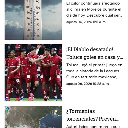
presentarán
El calor continuará afectando
al clima en Morelos durante el
disminución en su
día de hoy. Descubre cuál será
temperatura máxima
la temperatura máxima hoy
agosto 06, 2026 11:11 a. m.
HOY
jueves 6 de agosto de 2026.
¡El Diablo desatado!
Toluca golea en casa y
Chivas pierde en
Toluca jugó el primer juego en
toda la historia de la Leagues
penales en la Jornada 1
Cup en territorio mexicano,
de la Leagues Cup 2026
donde ganó contra Seattle
agosto 06, 2026 10:28 a. m.
Sounders 3 por 0.
¿Tormentas
torrenciales? Prevén
lluvias intensas en 12
Autoridades confirmaron que