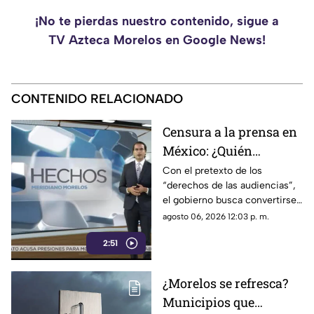
¡No te pierdas nuestro contenido, sigue a
TV Azteca Morelos en Google News!
CONTENIDO RELACIONADO
Censura a la prensa en
México: ¿Quién
sancionará las
Con el pretexto de los
“derechos de las audiencias”,
mentiras oficiales del
el gobierno busca convertirse
gobierno?
en el árbitro supremo de la
agosto 06, 2026 12:03 p. m.
verdad. No te pierdas el
2:51
análisis en Casilla 27.
¿Morelos se refresca?
Municipios que