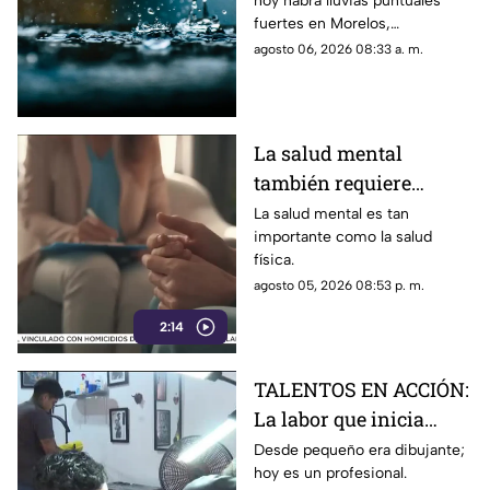
hoy habrá lluvias puntuales
puntuales fuertes con
fuertes en Morelos,
descargas eléctricas en
acompañadas de actividad
agosto 06, 2026 08:33 a. m.
estos municipios
eléctrica y posible caída de
granizo.
La salud mental
también requiere
atención
La salud mental es tan
importante como la salud
física.
agosto 05, 2026 08:53 p. m.
2:14
TALENTOS EN ACCIÓN:
La labor que inicia
desde la creatividad
Desde pequeño era dibujante;
hoy es un profesional.