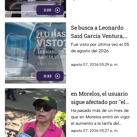
por la 4T. Sin embargo, este
2:20
método también ha colocado
bajo la lupa a funcionarios y
gobernadores de morena,
Se busca a Leonardo
entre ellos Rubén Rocha y
Said García Ventura,
Enrique Inzunza.
desaparecido en
Fue visto por última vez el 05
de agosto del 2026.
Cuernavaca
agosto 07, 2026 05:29 p. m.
0:33
en Morelos, el usuario
sigue afectado por "el
tarifazo"
Ha pasado más de un mes de
que en Morelos entró en vigor
el aumento a la tarifa del
transporte público. Un mes,
agosto 07, 2026 05:27 p. m.
desde que la economía de los