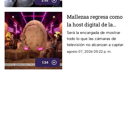
Azteca
2:52
Mallezaa regresa como
la host digital de la
segunda temporada de
Será la encargada de mostrar
todo lo que las cámaras de
La Granja VIP
televisión no alcanzan a captar.
agosto 07, 2026 05:22 p. m.
1:34