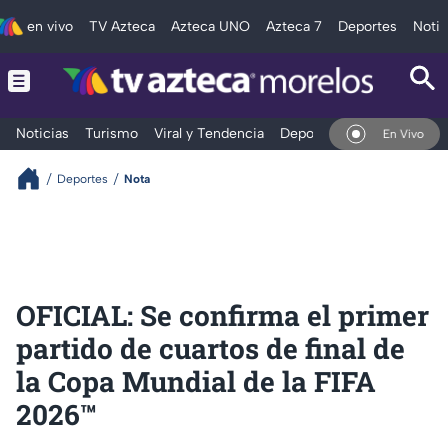
en vivo
TV Azteca
Azteca UNO
Azteca 7
Deportes
Notic
Noticias
Turismo
Viral y Tendencia
Deportes
Espectáculos
En Vivo
Deportes
Nota
OFICIAL: Se confirma el primer
partido de cuartos de final de
la Copa Mundial de la FIFA
2026™