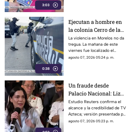
3:03
morelenses se vio afectada y
los ciudadanos denunciaran su
incorfomidad por el mal trato
Ejecutan a hombre en
al interior de las unidades.
la colonia Cerro de la
Corona
La violencia en Morelos no da
tregua. La mañana de este
viernes fue localizado el
cuerpo de un hombre con
agosto 07, 2026 05:24 p. m.
impactos de arma de fuego
0:38
sobre la calle alianza nacional,
en la colonia cerro de la
corona, en Jiutepec.
Un fraude desde
Palacio Nacional: Liz
Vilchis intentó
Estudio Reuters confirma el
alcance y la credibilidad de TV
desvirtuar estudio de
Azteca; versión presentada por
Reuters sobre la
Liz Vilchis fue cuestionada al
agosto 07, 2026 05:23 p. m.
credibilidad de TV
contrastarla con el informe.