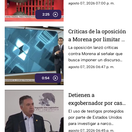
pérdidas millonarias.
agosto 07, 2026 07:00 p. m.
2:25
Críticas de la oposición
a Morena por limitar el
debate político
La oposición lanzó críticas
contra Morena al señalar que
busca imponer un discurso
único y limitar las voces que
agosto 07, 2026 06:47 p. m.
cuestionan a personajes
0:54
señalados por presuntos
vínculos con la narcopolítica de
la 4T.
Detienen a
exgobernador por caso
Ayotzinapa y desaforan
El uso de testigos protegidos
por parte de Estados Unidos
a alcaldes
para investigar a narco
políticos ha sido cuestionado
agosto 07, 2026 06:45 p. m.