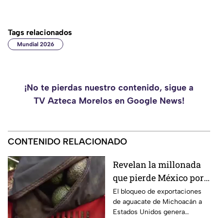
Tags relacionados
Mundial 2026
¡No te pierdas nuestro contenido, sigue a
TV Azteca Morelos en Google News!
CONTENIDO RELACIONADO
Revelan la millonada
que pierde México por
el bloqueo de Estados
El bloqueo de exportaciones
de aguacate de Michoacán a
Unidos al aguacate de
Estados Unidos genera
Michoacán