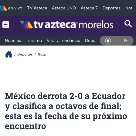
en vivo
TV Azteca
Azteca UNO
Azteca 7
Deportes
Notic
Noticias
Turismo
Viral y Tendencia
Deportes
Espectáculos
En Vivo
Deportes
Nota
México derrota 2-0 a Ecuador
y clasifica a octavos de final;
esta es la fecha de su próximo
encuentro