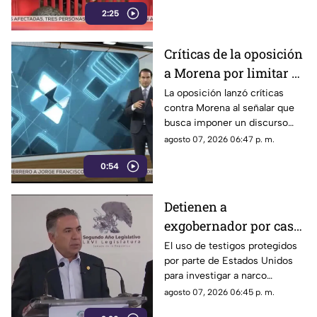
2:25
Críticas de la oposición
a Morena por limitar el
debate político
La oposición lanzó críticas
contra Morena al señalar que
busca imponer un discurso
único y limitar las voces que
agosto 07, 2026 06:47 p. m.
cuestionan a personajes
0:54
señalados por presuntos
vínculos con la narcopolítica de
la 4T.
Detienen a
exgobernador por caso
Ayotzinapa y desaforan
El uso de testigos protegidos
por parte de Estados Unidos
a alcaldes
para investigar a narco
políticos ha sido cuestionado
agosto 07, 2026 06:45 p. m.
por la 4T. Sin embargo, este