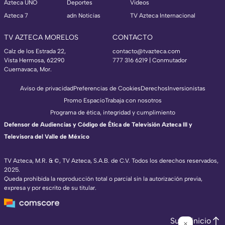
Azteca UNO
Deportes
Videos
Azteca 7
adn Noticias
TV Azteca Internacional
TV AZTECA MORELOS
CONTACTO
Calz de los Estrada 22,
contacto@tvazteca.com
Vista Hermosa, 62290
777 316 6219 | Conmutador
Cuernavaca, Mor.
Aviso de privacidad
Preferencias de Cookies
Derechos
Inversionistas
Promo Espacio
Trabaja con nosotros
Programa de ética, integridad y cumplimiento
Defensor de Audiencias y Código de Ética de Televisión Azteca III y
Televisora del Valle de México
TV Azteca, M.R. & ©, TV Azteca, S.A.B. de C.V. Todos los derechos reservados,
2025.
Queda prohibida la reproducción total o parcial sin la autorización previa,
expresa y por escrito de su titular.
Subir inicio