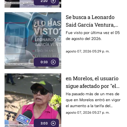
2:20
método también ha colocado
bajo la lupa a funcionarios y
gobernadores de morena,
Se busca a Leonardo
entre ellos Rubén Rocha y
Said García Ventura,
Enrique Inzunza.
desaparecido en
Fue visto por última vez el 05
de agosto del 2026.
Cuernavaca
agosto 07, 2026 05:29 p. m.
0:33
en Morelos, el usuario
sigue afectado por "el
tarifazo"
Ha pasado más de un mes de
que en Morelos entró en vigor
el aumento a la tarifa del
transporte público. Un mes,
agosto 07, 2026 05:27 p. m.
desde que la economía de los
3:03
morelenses se vio afectada y