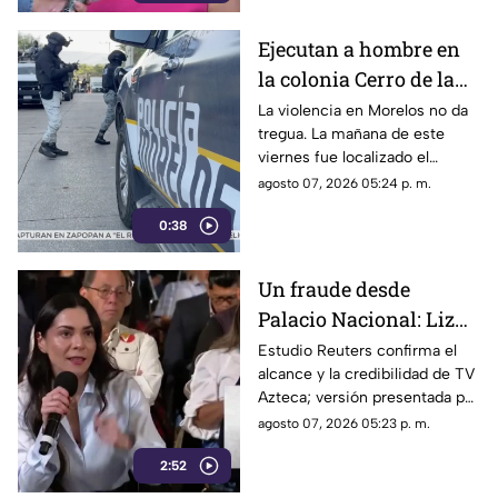
los ciudadanos denunciaran su
incorfomidad por el mal trato
Ejecutan a hombre en
al interior de las unidades.
la colonia Cerro de la
Corona
La violencia en Morelos no da
tregua. La mañana de este
viernes fue localizado el
cuerpo de un hombre con
agosto 07, 2026 05:24 p. m.
impactos de arma de fuego
0:38
sobre la calle alianza nacional,
en la colonia cerro de la
corona, en Jiutepec.
Un fraude desde
Palacio Nacional: Liz
Vilchis intentó
Estudio Reuters confirma el
alcance y la credibilidad de TV
desvirtuar estudio de
Azteca; versión presentada por
Reuters sobre la
Liz Vilchis fue cuestionada al
agosto 07, 2026 05:23 p. m.
credibilidad de TV
contrastarla con el informe.
Azteca
2:52