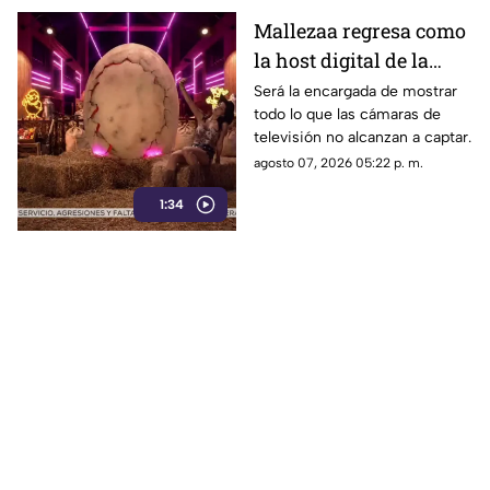
Mallezaa regresa como
la host digital de la
segunda temporada de
Será la encargada de mostrar
todo lo que las cámaras de
La Granja VIP
televisión no alcanzan a captar.
agosto 07, 2026 05:22 p. m.
1:34