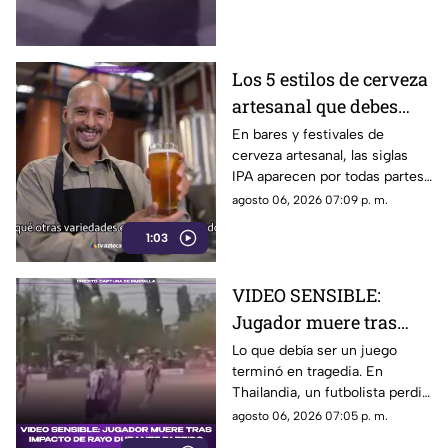
detenido en el estado de
Guerrero.
Los 5 estilos de cerveza
artesanal que debes
conocer
En bares y festivales de
cerveza artesanal, las siglas
IPA aparecen por todas partes.
Pero, ¿qué significa realmente
agosto 06, 2026 07:09 p. m.
y qué otras variedades existen
1:03
en el mundo?
VIDEO SENSIBLE:
Jugador muere tras
impacto de rayo
Lo que debía ser un juego
terminó en tragedia. En
durante partido
Thailandia, un futbolista perdió
la vida al ser alcanzado por un
agosto 06, 2026 07:05 p. m.
rayo en pleno partido