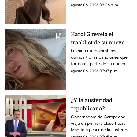
corridos tumbados.
agosto 06, 2026 08:06 p. m.
Karol G revela el
tracklist de su nuevo
álbum antes de su
La cantante colombiana
compartió las canciones que
lanzamiento; esta es la
formarán parte de su nuevo
lista completa
material de estudio,
agosto 06, 2026 07:37 p. m.
sorprendiendo con
colaboraciones
internacionales.
¿Y la austeridad
republicana?
Gobernadora Layda
Gobernadora de Campeche
viaja en primera clase hacia
Sansores viaja en
Madrid a pesar de la austeridad
primera clase hacia
republicana.