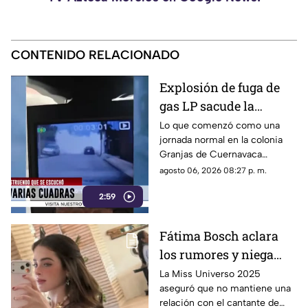
CONTENIDO RELACIONADO
Explosión de fuga de
gas LP sacude la
colonia Las Granjas
Lo que comenzó como una
jornada normal en la colonia
Granjas de Cuernavaca
terminó en una movilización
agosto 06, 2026 08:27 p. m.
de emergencia.
2:59
Fátima Bosch aclara
los rumores y niega
tener un romance con
La Miss Universo 2025
aseguró que no mantiene una
Natanael Cano
relación con el cantante de