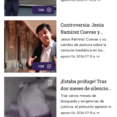
agosto 06, 2026 07:35 p. m.
Madrid
1:26
Controversia: Jesús
Ramírez Cuevas y
Censura a los Medios
Jesús Ramírez Cuevas y su
cambio de postura sobre la
de Comunicación
censura mediática en los
medios de comunicación.
agosto 06, 2026 07:31 p. m.
1:28
¡Estaba prófugo! Tras
dos meses de silencio
detuvieron a Jorge "N",
Tras varios meses de
búsqueda y exigencias de
agresor de Paula
justicia, el presunto agresor de
Paula Fajardo fue localizado y
agosto 06, 2026 07:15 p. m.