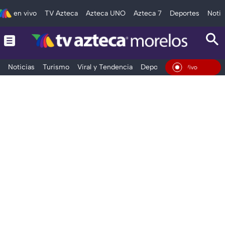
en vivo
TV Azteca
Azteca UNO
Azteca 7
Deportes
Notic
Noticias
Turismo
Viral y Tendencia
Deportes
Espectáculos
En Vivo