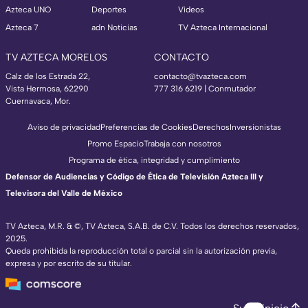
Azteca UNO
Deportes
Videos
Azteca 7
adn Noticias
TV Azteca Internacional
TV AZTECA MORELOS
CONTACTO
Calz de los Estrada 22,
contacto@tvazteca.com
Vista Hermosa, 62290
777 316 6219 | Conmutador
Cuernavaca, Mor.
Aviso de privacidad
Preferencias de Cookies
Derechos
Inversionistas
Promo Espacio
Trabaja con nosotros
Programa de ética, integridad y cumplimiento
Defensor de Audiencias y Código de Ética de Televisión Azteca III y
Televisora del Valle de México
TV Azteca, M.R. & ©, TV Azteca, S.A.B. de C.V. Todos los derechos reservados,
2025.
Queda prohibida la reproducción total o parcial sin la autorización previa,
expresa y por escrito de su titular.