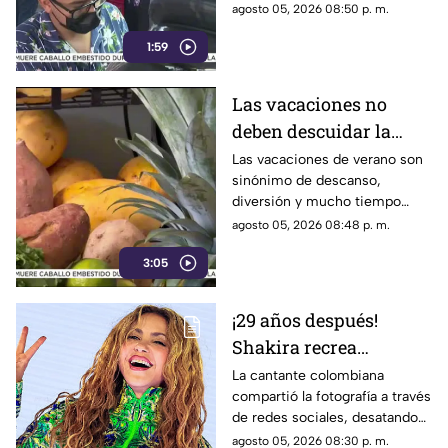
agosto 05, 2026 08:50 p. m.
1:59
Las vacaciones no
deben descuidar la
alimentación infantil
Las vacaciones de verano son
sinónimo de descanso,
diversión y mucho tiempo
libre.
agosto 05, 2026 08:48 p. m.
3:05
¡29 años después!
Shakira recrea
ICÓNICO meme; esta es
La cantante colombiana
compartió la fotografía a través
la historia de la
de redes sociales, desatando
fotografía
cientos de comentarios.
agosto 05, 2026 08:30 p. m.