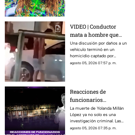
VIDEO | Conductor
mata a hombre que
rompió su espejo
Una discusión por daños a un
vehículo terminó en un
retrovisor
homicidio captado por
testigos.
agosto 05, 2026 07:57 p. m.
Reacciones de
funcionarios
Morelenses ante el
La muerte de Yolanda Millán
López ya no solo es una
asesinato de Yolanda
investigación criminal. Las
Millán, ayudante
reacciones continúan
agosto 05, 2026 07:35 p. m.
municipal de
creciendo y las preguntas