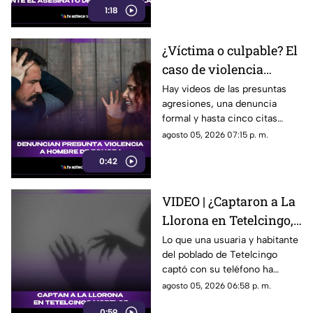
Tepetzingo
1:18
sobre la seguridad de los
funcionarios municipales en
Morelos son cada vez más
¿Víctima o culpable? El
fuertes. ¿Qué dijeron las
caso de violencia
autoridades y qué sigue en el
caso?
contra los hombres en
Hay videos de las presuntas
agresiones, una denuncia
Sonora que está
formal y hasta cinco citas
generando
psicológicas canceladas; aun
agosto 05, 2026 07:15 p. m.
conversación en redes
así, José asegura que la
sociales
0:42
justicia sigue sin llegar.
VIDEO | ¿Captaron a La
Llorona en Tetelcingo,
Morelos? Misteriosa
Lo que una usuaria y habitante
del poblado de Tetelcingo
figura y lamentos en
captó con su teléfono ha
Tetelcingo, Morelos,
dejado a muchos morelenses
agosto 05, 2026 06:58 p. m.
estremecen las redes
cuestionando sí las leyendas
0:59