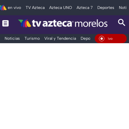
en vivo
TV Azteca
Azteca UNO
Azteca 7
Deportes
Notic
Noticias
Turismo
Viral y Tendencia
Deportes
Espectáculos
En Vivo