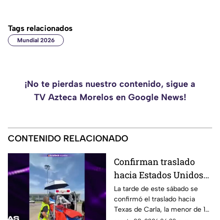
Tags relacionados
Mundial 2026
¡No te pierdas nuestro contenido, sigue a
TV Azteca Morelos en Google News!
CONTENIDO RELACIONADO
Confirman traslado
hacia Estados Unidos
de menor que sufrió
La tarde de este sábado se
confirmó el traslado hacia
quemadura en la
Texas de Carla, la menor de 15
explosión de gas LP en
años que resultó gravemente