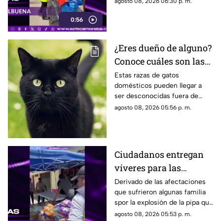
agosto 08, 2026 06:30 p. m.
Cuernavaca
lesionada en la explosión de
0:56
gas en Cuernavaca.
¿Eres dueño de alguno?
Conoce cuáles son las
cinco razas más raras
Estas razas de gatos
domésticos pueden llegar a
de gatos domésticos en
ser desconocidas fuera de
todo el mundo
círculos especializados, y
agosto 08, 2026 05:56 p. m.
algunos de ellos enfrentan
desafíos para su preservación.
Ciudadanos entregan
víveres para las
familias afectadas por
Derivado de las afectaciones
que sufrieron algunas familia
la explosión de pipa en
spor la explosión de la pipa que
Cuernavaca
transportaba gas LP,
agosto 08, 2026 05:53 p. m.