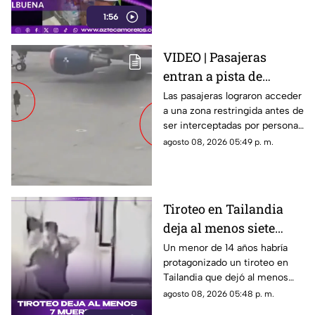
ciudadanos de Cuernavaca
1:56
entregaron víveres en la zona.
VIDEO | Pasajeras
entran a pista de
aeropuerto tras perder
Las pasajeras lograron acceder
a una zona restringida antes de
su vuelo; autoridades
ser interceptadas por personal
logran detenerlas
del aeropuerto.
agosto 08, 2026 05:49 p. m.
Tiroteo en Tailandia
deja al menos siete
muertos
Un menor de 14 años habría
protagonizado un tiroteo en
Tailandia que dejó al menos
siete personas muertas, entre
agosto 08, 2026 05:48 p. m.
ellas sus abuelos y cinco