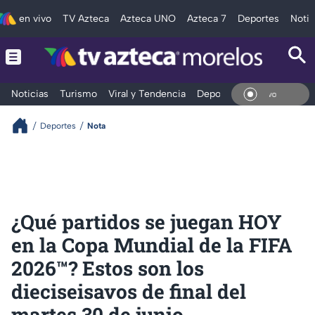
en vivo
TV Azteca
Azteca UNO
Azteca 7
Deportes
Notic
Noticias
Turismo
Viral y Tendencia
Deportes
Espectáculos
En V
Deportes
Nota
¿Qué partidos se juegan HOY
en la Copa Mundial de la FIFA
2026™? Estos son los
dieciseisavos de final del
martes 30 de junio