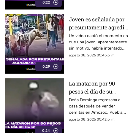
0:22
personas en una escuela.
Joven es señalada por
presuntamente agredir
a un pony en feria de
Un video captó el momento en
que una joven, aparentemente
Pueblo Mágico
sin motivo, habría intentado
agredir a un pequeño pony.
agosto 08, 2026 05:45 p. m.
0:29
La mataron por 90
pesos el día de su
cumpleaños; Este es el
Doña Dominga regresaba a
casa después de vender
caso de Doña Dominga
cemitas en Amozoc, Puebla,
cuando presuntamente un
agosto 08, 2026 05:42 p. m.
hombre la siguió para asaltarla.
0:24