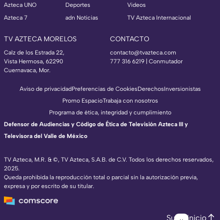
Azteca UNO
Deportes
Videos
Azteca 7
adn Noticias
TV Azteca Internacional
TV AZTECA MORELOS
CONTACTO
Calz de los Estrada 22,
contacto@tvazteca.com
Vista Hermosa, 62290
777 316 6219 | Conmutador
Cuernavaca, Mor.
Aviso de privacidad
Preferencias de Cookies
Derechos
Inversionistas
Promo Espacio
Trabaja con nosotros
Programa de ética, integridad y cumplimiento
Defensor de Audiencias y Código de Ética de Televisión Azteca III y
Televisora del Valle de México
TV Azteca, M.R. & ©, TV Azteca, S.A.B. de C.V. Todos los derechos reservados,
2025.
Queda prohibida la reproducción total o parcial sin la autorización previa,
expresa y por escrito de su titular.
Subir inicio