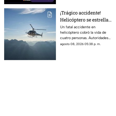
¡Trágico accidente!
Helicóptero se estrella
en zona boscosa y
Un fatal accidente en
helicóptero cobró la vida de
mueren cuatro
cuatro personas. Autoridades
personas
confirmaron que la aeronave
agosto 08, 2026 05:38 p. m.
se estrelló en una zona
boscosa.