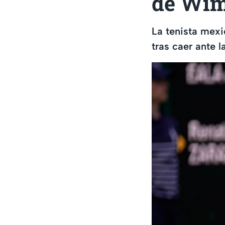
de Wim
La tenista mexi
tras caer ante l