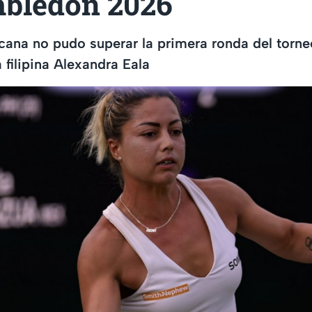
bledon 2026
cana no pudo superar la primera ronda del torne
a filipina Alexandra Eala