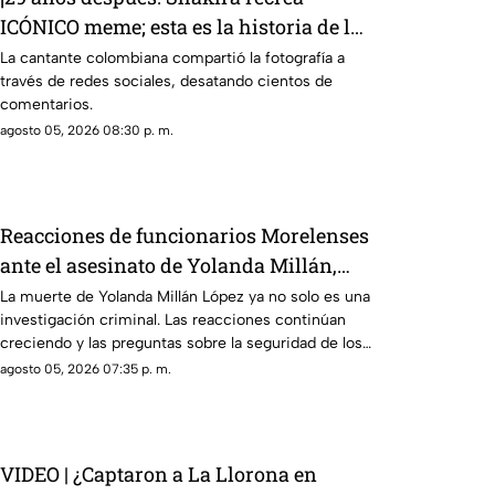
ICÓNICO meme; esta es la historia de la
fotografía
La cantante colombiana compartió la fotografía a
través de redes sociales, desatando cientos de
comentarios.
agosto 05, 2026 08:30 p. m.
Reacciones de funcionarios Morelenses
ante el asesinato de Yolanda Millán,
ayudante municipal de Tepetzingo
La muerte de Yolanda Millán López ya no solo es una
investigación criminal. Las reacciones continúan
creciendo y las preguntas sobre la seguridad de los
funcionarios municipales en Morelos son cada vez
agosto 05, 2026 07:35 p. m.
más fuertes. ¿Qué dijeron las autoridades y qué
sigue en el caso?
VIDEO | ¿Captaron a La Llorona en