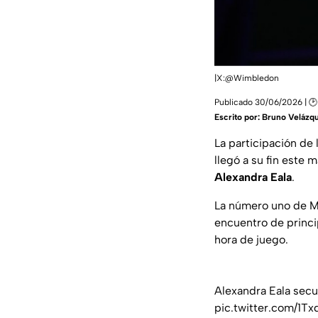
|X:@Wimbledon
Publicado 30/06/2026 | 🕑 
Escrito por:
Bruno Velázq
La participación de
llegó a su fin este m
Alexandra Eala
.
La número uno de Mé
encuentro de princip
hora de juego.
Alexandra Eala secu
pic.twitter.com/1