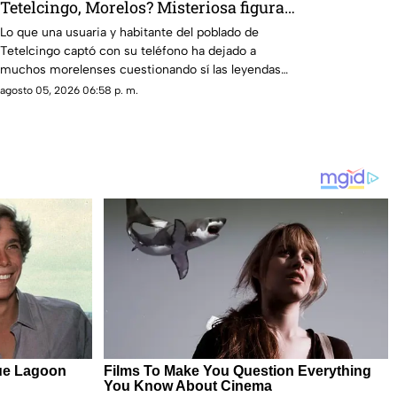
Tetelcingo, Morelos? Misteriosa figura y
lamentos en Tetelcingo, Morelos,
Lo que una usuaria y habitante del poblado de
Tetelcingo captó con su teléfono ha dejado a
estremecen las redes
muchos morelenses cuestionando sí las leyendas
que se han contado de generación en generación
agosto 05, 2026 06:58 p. m.
sobre la presencia de la llorona en la entidad, son
reales.