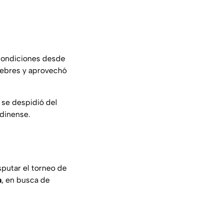
 condiciones desde
uiebres y aprovechó
 se despidió del
ndinense.
sputar el torneo de
a
, en busca de