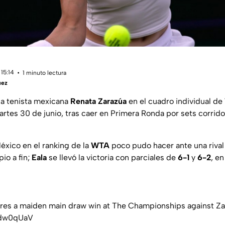
15:14
1 minuto lectura
uez
 la tenista mexicana
Renata Zarazúa
en el cuadro individual de
artes 30 de junio, tras caer en Primera Ronda por sets corridos 
xico en el ranking de la
WTA
poco pudo hacer ante una rival
io a fin;
Eala
se llevó la victoria con parciales de
6-1
y
6-2
, e
res a maiden main draw win at The Championships against Za
Txdw0qUaV