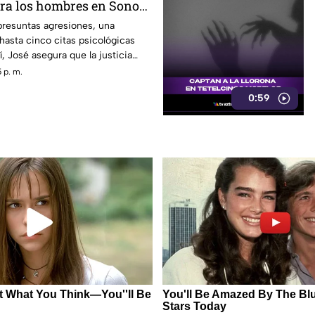
tra los hombres en Sonora
rando conversación en
presuntas agresiones, una
hasta cinco citas psicológicas
, José asegura que la justicia
 p. m.
0:59