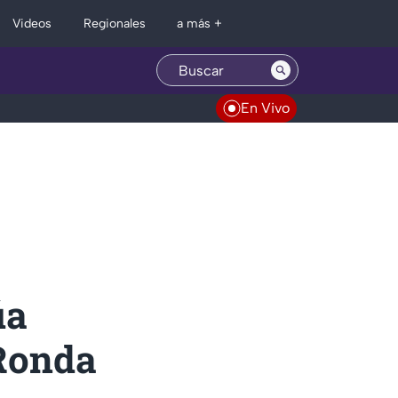
Regionales
Videos
a más +
En Vivo
úa
Ronda