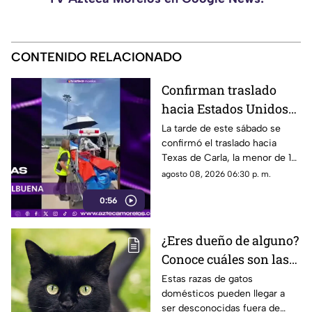
CONTENIDO RELACIONADO
Confirman traslado
hacia Estados Unidos
de menor que sufrió
La tarde de este sábado se
confirmó el traslado hacia
quemadura en la
Texas de Carla, la menor de 15
explosión de gas LP en
años que resultó gravemente
agosto 08, 2026 06:30 p. m.
Cuernavaca
lesionada en la explosión de
0:56
gas en Cuernavaca.
¿Eres dueño de alguno?
Conoce cuáles son las
cinco razas más raras
Estas razas de gatos
domésticos pueden llegar a
de gatos domésticos en
ser desconocidas fuera de