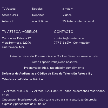
TV Azteca
Noticias
a más +
Azteca UNO
Deportes
Videos
Azteca 7
adn Noticias
TV Azteca Internacional
TV AZTECA MORELOS
CONTACTO
Calz de los Estrada 22,
contacto@tvazteca.com
Vista Hermosa, 62290
777 316 6219 | Conmutador
Cuernavaca, Mor.
Aviso de privacidad
Preferencias de Cookies
Derechos
Inversionistas
Promo Espacio
Trabaja con nosotros
Programa de ética, integridad y cumplimiento
Defensor de Audiencias y Código de Ética de Televisión Azteca III y
Televisora del Valle de México
TV Azteca, M.R. & ©, TV Azteca, S.A.B. de C.V. Todos los derechos reservados,
2025.
Queda prohibida la reproducción total o parcial sin la autorización previa,
expresa y por escrito de su titular.