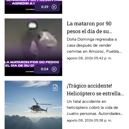
0:29
La mataron por 90
pesos el día de su
cumpleaños; Este es el
Doña Dominga regresaba a
casa después de vender
caso de Doña Dominga
cemitas en Amozoc, Puebla,
cuando presuntamente un
agosto 08, 2026 05:42 p. m.
hombre la siguió para asaltarla.
0:24
¡Trágico accidente!
Helicóptero se estrella
en zona boscosa y
Un fatal accidente en
helicóptero cobró la vida de
mueren cuatro
cuatro personas. Autoridades
personas
confirmaron que la aeronave
agosto 08, 2026 05:38 p. m.
se estrelló en una zona