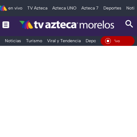
en vivo
TV Azteca
Azteca UNO
Azteca 7
Deportes
Notic
Noticias
Turismo
Viral y Tendencia
Deportes
Espectáculos
En Vivo