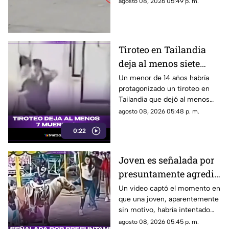
agosto 08, 2026 05:49 p. m.
Tiroteo en Tailandia
deja al menos siete
muertos
Un menor de 14 años habría
protagonizado un tiroteo en
Tailandia que dejó al menos
siete personas muertas, entre
agosto 08, 2026 05:48 p. m.
ellas sus abuelos y cinco
0:22
personas en una escuela.
Joven es señalada por
presuntamente agredir
a un pony en feria de
Un video captó el momento en
que una joven, aparentemente
Pueblo Mágico
sin motivo, habría intentado
agredir a un pequeño pony.
agosto 08, 2026 05:45 p. m.