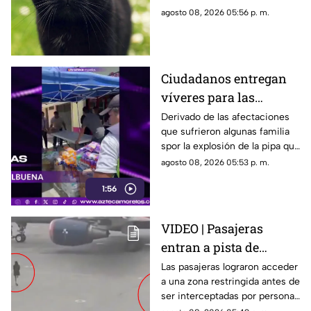
todo el mundo
círculos especializados, y
agosto 08, 2026 05:56 p. m.
algunos de ellos enfrentan
desafíos para su preservación.
Ciudadanos entregan
víveres para las
familias afectadas por
Derivado de las afectaciones
que sufrieron algunas familia
la explosión de pipa en
spor la explosión de la pipa que
Cuernavaca
transportaba gas LP,
agosto 08, 2026 05:53 p. m.
ciudadanos de Cuernavaca
1:56
entregaron víveres en la zona.
VIDEO | Pasajeras
entran a pista de
aeropuerto tras perder
Las pasajeras lograron acceder
a una zona restringida antes de
su vuelo; autoridades
ser interceptadas por personal
logran detenerlas
del aeropuerto.