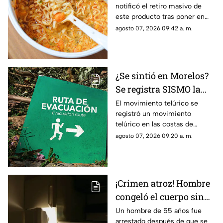
notificó el retiro masivo de
piden no consumir el
este producto tras poner en
producto
riesgo a una parte de la
agosto 07, 2026 09:42 a. m.
población.
¿Se sintió en Morelos?
Se registra SISMO la
mañana de este viernes
El movimiento telúrico se
registró un movimiento
7 de agosto
telúrico en las costas de
Guerrero.
agosto 07, 2026 09:20 a. m.
¡Crimen atroz! Hombre
congeló el cuerpo sin
vida de su padre para
Un hombre de 55 años fue
arrestado después de que se