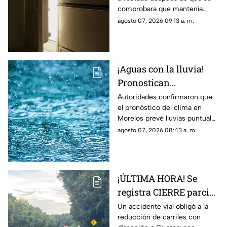
poder cobrar su
comprobara que mantenía
pensión; Lo hizo
congelado el cuerpo sin vida
agosto 07, 2026 09:13 a. m.
durante más de dos
de su padre para continuar
años
cobrando su pensión.
¡Aguas con la lluvia!
Pronostican
precipitaciones muy
Autoridades confirmaron que
el pronóstico del clima en
fuertes en Morelos
Morelos prevé lluvias puntuales
HOY; Lista de
muy fuertes de 50 a 75 mm
agosto 07, 2026 08:43 a. m.
municipios más
hoy viernes 7 de agosto de
afectados
2026.
¡ÚLTIMA HORA! Se
registra CIERRE parcial
en la autopista México-
Un accidente vial obligó a la
reducción de carriles con
Cuernavaca; esto pasó