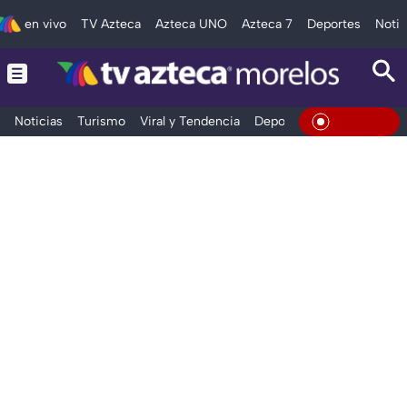
en vivo
TV Azteca
Azteca UNO
Azteca 7
Deportes
Notic
Noticias
Turismo
Viral y Tendencia
Deportes
Espectáculos
En Vivo