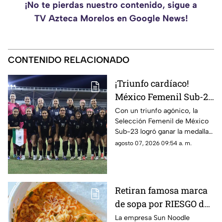
¡No te pierdas nuestro contenido, sigue a
TV Azteca Morelos en Google News!
CONTENIDO RELACIONADO
¡Triunfo cardíaco!
México Femenil Sub-23
vence en penales a
Con un triunfo agónico, la
Selección Femenil de México
Colombia en la final de
Sub-23 logró ganar la medalla
los Juegos
de oro en fútbol durante los
agosto 07, 2026 09:54 a. m.
Centroamericanos y del
Juegos Centroamericanos y
Caribe 2026
del Caribe 2026.
Retiran famosa marca
de sopa por RIESGO de
alergia; autoridades
La empresa Sun Noodle