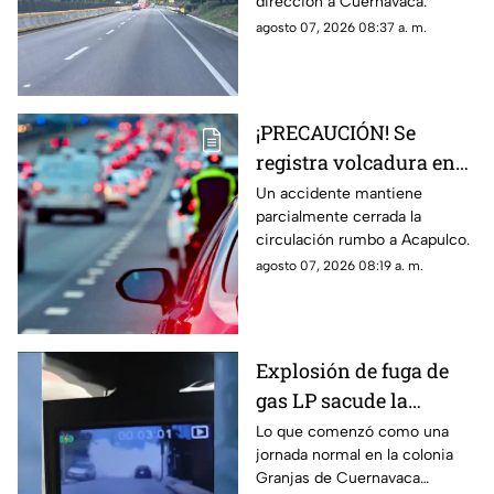
dirección a Cuernavaca.
agosto 07, 2026 08:37 a. m.
¡PRECAUCIÓN! Se
registra volcadura en
la autopista
Un accidente mantiene
parcialmente cerrada la
Cuernavaca-Acapulco
circulación rumbo a Acapulco.
agosto 07, 2026 08:19 a. m.
Explosión de fuga de
gas LP sacude la
colonia Las Granjas
Lo que comenzó como una
jornada normal en la colonia
Granjas de Cuernavaca