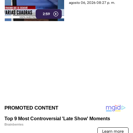
terminó en una movilización
agosto 06, 2026 08:27 p. m.
de emergencia.
2:59