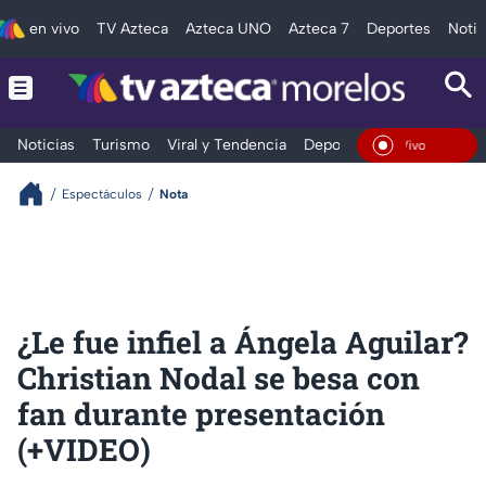
en vivo
TV Azteca
Azteca UNO
Azteca 7
Deportes
Notic
Noticias
Turismo
Viral y Tendencia
Deportes
Espectáculos
En Vivo
Espectáculos
Nota
¿Le fue infiel a Ángela Aguilar?
Christian Nodal se besa con
fan durante presentación
(+VIDEO)