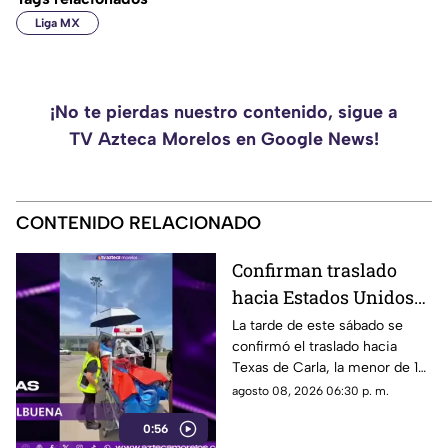
Liga MX
¡No te pierdas nuestro contenido, sigue a
TV Azteca Morelos en Google News!
CONTENIDO RELACIONADO
Confirman traslado
hacia Estados Unidos
de menor que sufrió
La tarde de este sábado se
confirmó el traslado hacia
quemadura en la
Texas de Carla, la menor de 15
explosión de gas LP en
años que resultó gravemente
agosto 08, 2026 06:30 p. m.
Cuernavaca
lesionada en la explosión de
0:56
gas en Cuernavaca.