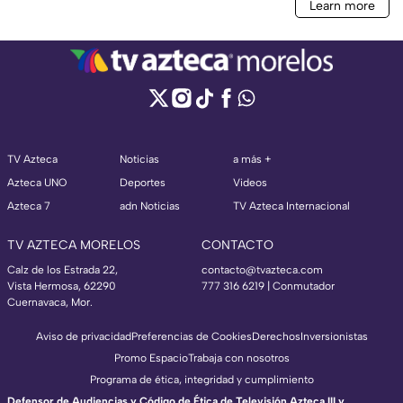
TV Azteca
Noticias
a más +
Azteca UNO
Deportes
Videos
Azteca 7
adn Noticias
TV Azteca Internacional
TV AZTECA MORELOS
CONTACTO
Calz de los Estrada 22,
contacto@tvazteca.com
Vista Hermosa, 62290
777 316 6219 | Conmutador
Cuernavaca, Mor.
Aviso de privacidad
Preferencias de Cookies
Derechos
Inversionistas
Promo Espacio
Trabaja con nosotros
Programa de ética, integridad y cumplimiento
Defensor de Audiencias y Código de Ética de Televisión Azteca III y