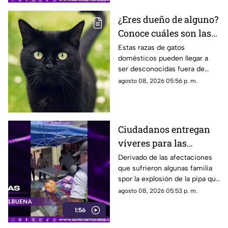
¿Eres dueño de alguno?
Conoce cuáles son las
cinco razas más raras
Estas razas de gatos
domésticos pueden llegar a
de gatos domésticos en
ser desconocidas fuera de
todo el mundo
círculos especializados, y
agosto 08, 2026 05:56 p. m.
algunos de ellos enfrentan
desafíos para su preservación.
Ciudadanos entregan
víveres para las
familias afectadas por
Derivado de las afectaciones
que sufrieron algunas familia
la explosión de pipa en
spor la explosión de la pipa que
Cuernavaca
transportaba gas LP,
agosto 08, 2026 05:53 p. m.
ciudadanos de Cuernavaca
1:56
entregaron víveres en la zona.