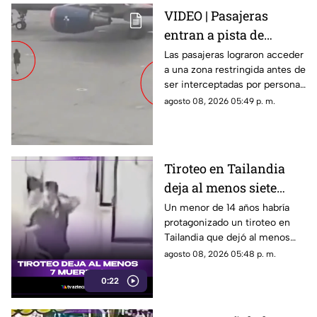
VIDEO | Pasajeras
entran a pista de
aeropuerto tras perder
Las pasajeras lograron acceder
a una zona restringida antes de
su vuelo; autoridades
ser interceptadas por personal
logran detenerlas
del aeropuerto.
agosto 08, 2026 05:49 p. m.
Tiroteo en Tailandia
deja al menos siete
muertos
Un menor de 14 años habría
protagonizado un tiroteo en
Tailandia que dejó al menos
siete personas muertas, entre
agosto 08, 2026 05:48 p. m.
ellas sus abuelos y cinco
0:22
personas en una escuela.