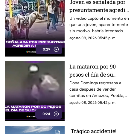
Joven es señalada por
presuntamente agredir
a un pony en feria de
Un video captó el momento en
que una joven, aparentemente
Pueblo Mágico
sin motivo, habría intentado
agredir a un pequeño pony.
agosto 08, 2026 05:45 p. m.
0:29
La mataron por 90
pesos el día de su
cumpleaños; Este es el
Doña Dominga regresaba a
casa después de vender
caso de Doña Dominga
cemitas en Amozoc, Puebla,
cuando presuntamente un
agosto 08, 2026 05:42 p. m.
hombre la siguió para asaltarla.
0:24
¡Trágico accidente!