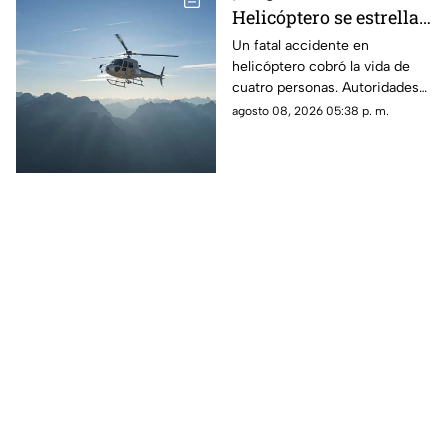
Helicóptero se estrella
en zona boscosa y
Un fatal accidente en
helicóptero cobró la vida de
mueren cuatro
cuatro personas. Autoridades
personas
confirmaron que la aeronave
agosto 08, 2026 05:38 p. m.
se estrelló en una zona
boscosa.