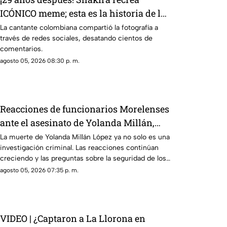
ICÓNICO meme; esta es la historia de la
fotografía
La cantante colombiana compartió la fotografía a
través de redes sociales, desatando cientos de
comentarios.
agosto 05, 2026 08:30 p. m.
Reacciones de funcionarios Morelenses
ante el asesinato de Yolanda Millán,
ayudante municipal de Tepetzingo
La muerte de Yolanda Millán López ya no solo es una
investigación criminal. Las reacciones continúan
creciendo y las preguntas sobre la seguridad de los
funcionarios municipales en Morelos son cada vez
agosto 05, 2026 07:35 p. m.
más fuertes. ¿Qué dijeron las autoridades y qué
sigue en el caso?
VIDEO | ¿Captaron a La Llorona en