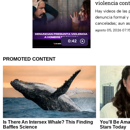
violencia con
que está gene
Hay videos de las 
denuncia formal y 
redes sociales
canceladas; aun así
sigue sin llegar.
agosto 05, 2026 07:15
0:42