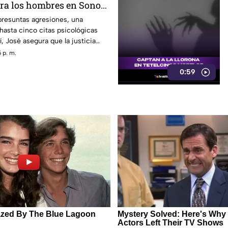
tra los hombres en Sonora
rando conversación en
presuntas agresiones, una
hasta cinco citas psicológicas
, José asegura que la justicia
 p. m.
0:59