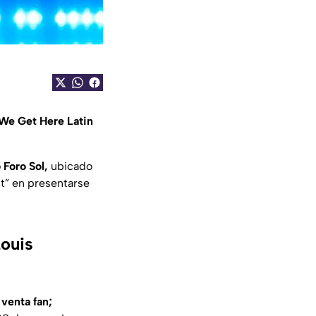
We Get Here Latin
 Foro Sol,
ubicado
ht” en presentarse
Louis
a
venta fan;