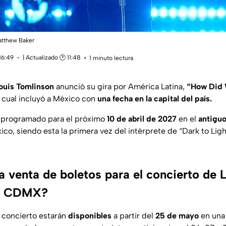
Matthew Baker
16:49
| Actualizado 🕑 11:48
1 minuto lectura
ouis Tomlinson
anunció su gira por América Latina,
“How Did 
a cual incluyó a México con
una fecha en la capital del país.
á programado para el próximo
10 de abril de 2027
en el
antiguo
co, siendo esta la primera vez del intérprete de “Dark to Lig
a venta de boletos para el concierto de 
en CDMX?
 concierto estarán
disponibles
a partir del
25 de mayo
en un