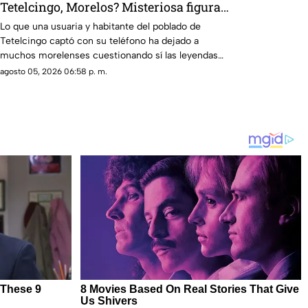
Tetelcingo, Morelos? Misteriosa figura y
lamentos en Tetelcingo, Morelos,
Lo que una usuaria y habitante del poblado de
Tetelcingo captó con su teléfono ha dejado a
estremecen las redes
muchos morelenses cuestionando sí las leyendas
que se han contado de generación en generación
agosto 05, 2026 06:58 p. m.
sobre la presencia de la llorona en la entidad, son
reales.