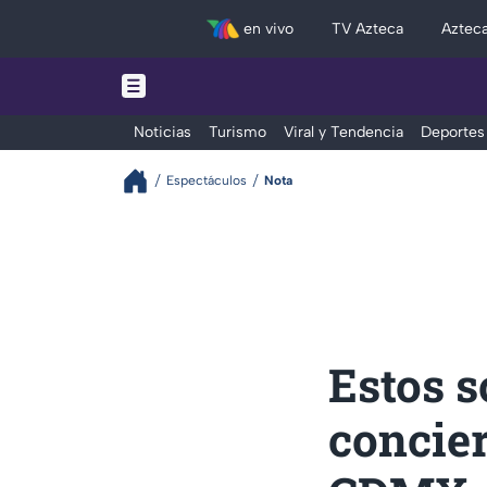
en vivo
TV Azteca
Aztec
Noticias
Turismo
Viral y Tendencia
Deportes
Espectáculos
Nota
Estos s
concier