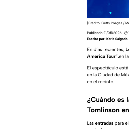
|Crédito: Getty Images / 
Publicado 21/05/2026 | 🕑 
Escrito por:
Karla Salgado
En días recientes,
L
America Tour”
,en l
El espectáculo est
en la Ciudad de Méxi
en el recinto.
¿Cuándo es l
Tomlinson 
Las
entradas
para el