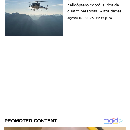
helicóptero cobró la vida de
mueren cuatro
cuatro personas. Autoridades
personas
confirmaron que la aeronave
agosto 08, 2026 05:38 p. m.
se estrelló en una zona
boscosa.