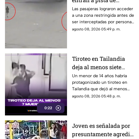
entran a pista de
aeropuerto tras perder
Las pasajeras lograron acceder
a una zona restringida antes de
su vuelo; autoridades
ser interceptadas por personal
logran detenerlas
del aeropuerto.
agosto 08, 2026 05:49 p. m.
Tiroteo en Tailandia
deja al menos siete
muertos
Un menor de 14 años habría
protagonizado un tiroteo en
Tailandia que dejó al menos
siete personas muertas, entre
agosto 08, 2026 05:48 p. m.
ellas sus abuelos y cinco
0:22
personas en una escuela.
Joven es señalada por
presuntamente agredir