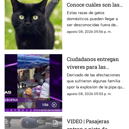
Conoce cuáles son las
cinco razas más raras
Estas razas de gatos
domésticos pueden llegar a
de gatos domésticos en
ser desconocidas fuera de
todo el mundo
círculos especializados, y
agosto 08, 2026 05:56 p. m.
algunos de ellos enfrentan
desafíos para su preservación.
Ciudadanos entregan
víveres para las
familias afectadas por
Derivado de las afectaciones
que sufrieron algunas familia
la explosión de pipa en
spor la explosión de la pipa que
Cuernavaca
transportaba gas LP,
agosto 08, 2026 05:53 p. m.
ciudadanos de Cuernavaca
1:56
entregaron víveres en la zona.
VIDEO | Pasajeras