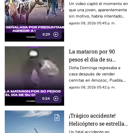
a un pony en feria de
Un video captó el momento en
que una joven, aparentemente
Pueblo Mágico
sin motivo, habría intentado
agredir a un pequeño pony.
agosto 08, 2026 05:45 p. m.
0:29
La mataron por 90
pesos el día de su
cumpleaños; Este es el
Doña Dominga regresaba a
casa después de vender
caso de Doña Dominga
cemitas en Amozoc, Puebla,
cuando presuntamente un
agosto 08, 2026 05:42 p. m.
hombre la siguió para asaltarla.
0:24
¡Trágico accidente!
Helicóptero se estrella
en zona boscosa y
Un fatal accidente en