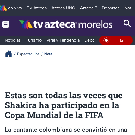
en vivo
TV Azteca
Azteca UNO
Azteca 7
Deportes
Notic
Noticias
Turismo
Viral y Tendencia
Deportes
Espectáculos
En Vivo
Espectáculos
Nota
Estas son todas las veces que
Shakira ha participado en la
Copa Mundial de la FIFA
La cantante colombiana se convirtió en una