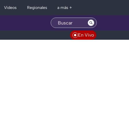
Regionales
Videos
a más +
En Vivo