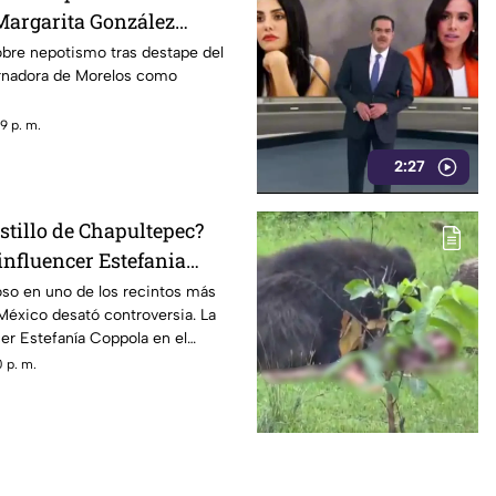
Margarita González
n los cuestionamientos
obre nepotismo tras destape del
rnadora de Morelos como
o
9 p. m.
2:27
stillo de Chapultepec?
 influencer Estefania
so en uno de los recintos más
éxico desató controversia. La
cer Estefanía Coppola en el
tepec puso en duda las reglas de
 p. m.
imonio histórico.