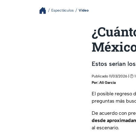
Espectáculos
Video
¿Cuánt
Méxic
Estos serían lo
Publicado 11/03/2026 | 🕑 
Por:
Alí García
El posible regreso 
preguntas más bus
De acuerdo con prec
desde aproximadam
al escenario.