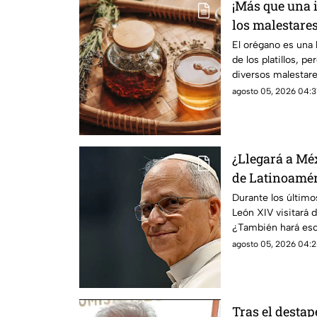
¡Más que una 
los malestares
orégano
El orégano es una 
de los platillos, p
diversos malestare
salud humana.
agosto 05, 2026 04:31
¿Llegará a Méx
de Latinoaméri
León XIV a fin
Durante los últim
León XIV visitará 
¿También hará esc
agosto 05, 2026 04:2
Tras el destap