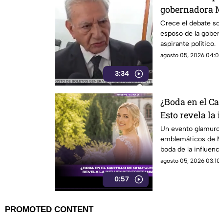
gobernadora 
Saravia crece
Crece el debate s
esposo de la gobe
por nepotism
aspirante político.
agosto 05, 2026 04:0
3:34
¿Boda en el Ca
Esto revela la
Coppola
Un evento glamuro
emblemáticos de M
boda de la influen
Castillo de Chapul
agosto 05, 2026 03:10
acceso a este patr
0:57