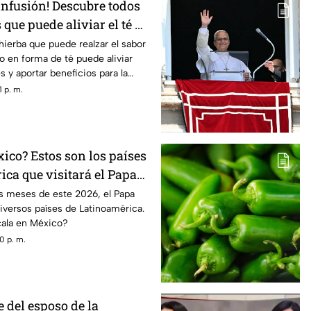
infusión! Descubre todos
 que puede aliviar el té de
hierba que puede realzar el sabor
ero en forma de té puede aliviar
s y aportar beneficios para la
 p. m.
ico? Estos son los países
ca que visitará el Papa
ales de 2026
os meses de este 2026, el Papa
diversos países de Latinoamérica.
ala en México?
0 p. m.
e del esposo de la