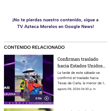
¡No te pierdas nuestro contenido, sigue a
TV Azteca Morelos en Google News!
CONTENIDO RELACIONADO
Confirman traslado
hacia Estados Unidos
de menor que sufrió
La tarde de este sábado se
confirmó el traslado hacia
quemadura en la
Texas de Carla, la menor de 15
explosión de gas LP en
años que resultó gravemente
agosto 08, 2026 06:30 p. m.
Cuernavaca
lesionada en la explosión de
0:56
gas en Cuernavaca.