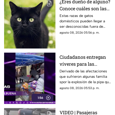
¿Eres dueño de alguno?
Conoce cuáles son las
cinco razas más raras
Estas razas de gatos
domésticos pueden llegar a
de gatos domésticos en
ser desconocidas fuera de
todo el mundo
círculos especializados, y
agosto 08, 2026 05:56 p. m.
algunos de ellos enfrentan
desafíos para su preservación.
Ciudadanos entregan
víveres para las
familias afectadas por
Derivado de las afectaciones
que sufrieron algunas familia
la explosión de pipa en
spor la explosión de la pipa que
Cuernavaca
transportaba gas LP,
agosto 08, 2026 05:53 p. m.
ciudadanos de Cuernavaca
1:56
entregaron víveres en la zona.
VIDEO | Pasajeras