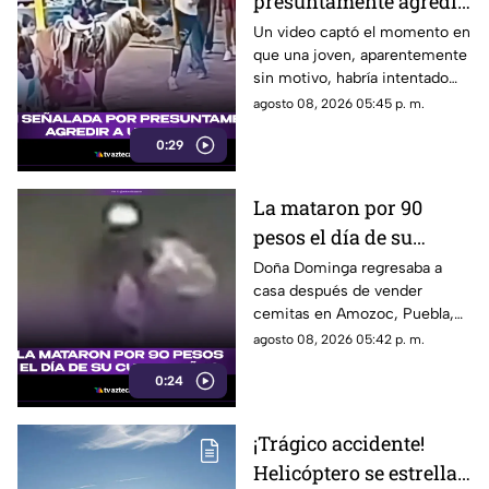
presuntamente agredir
a un pony en feria de
Un video captó el momento en
que una joven, aparentemente
Pueblo Mágico
sin motivo, habría intentado
agredir a un pequeño pony.
agosto 08, 2026 05:45 p. m.
0:29
La mataron por 90
pesos el día de su
cumpleaños; Este es el
Doña Dominga regresaba a
casa después de vender
caso de Doña Dominga
cemitas en Amozoc, Puebla,
cuando presuntamente un
agosto 08, 2026 05:42 p. m.
hombre la siguió para asaltarla.
0:24
¡Trágico accidente!
Helicóptero se estrella