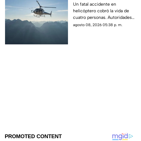
en zona boscosa y
Un fatal accidente en
helicóptero cobró la vida de
mueren cuatro
cuatro personas. Autoridades
personas
confirmaron que la aeronave
agosto 08, 2026 05:38 p. m.
se estrelló en una zona
boscosa.