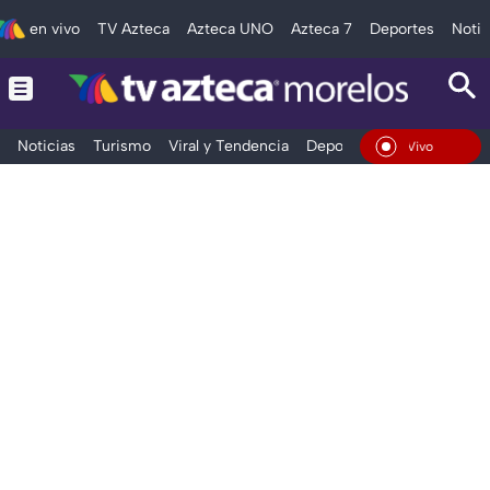
en vivo
TV Azteca
Azteca UNO
Azteca 7
Deportes
Notic
Noticias
Turismo
Viral y Tendencia
Deportes
Espectáculos
En Vivo