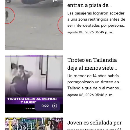
entran a pista de
aeropuerto tras perder
Las pasajeras lograron acceder
a una zona restringida antes de
su vuelo; autoridades
ser interceptadas por personal
logran detenerlas
del aeropuerto.
agosto 08, 2026 05:49 p. m.
Tiroteo en Tailandia
deja al menos siete
muertos
Un menor de 14 años habría
protagonizado un tiroteo en
Tailandia que dejó al menos
siete personas muertas, entre
agosto 08, 2026 05:48 p. m.
ellas sus abuelos y cinco
0:22
personas en una escuela.
Joven es señalada por