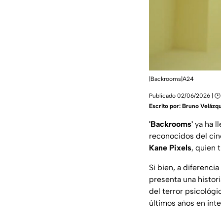
|Backrooms|A24
Publicado 02/06/2026 | 🕑
Escrito por:
Bruno Velázq
'Backrooms'
ya ha l
reconocidos del cine
Kane Pixels
, quien 
Si bien, a diferenci
presenta una histor
del terror psicológi
últimos años en inte