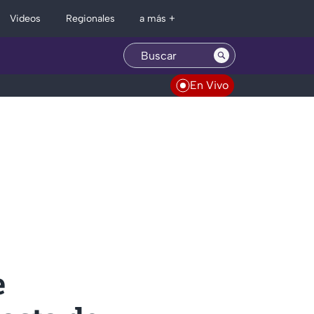
Regionales
Videos
a más +
En Vivo
e