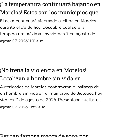
¡La temperatura continuará bajando en
Morelos! Estos son los municipios que
registrarán menos de 30 grados
El calor continuará afectando al clima en Morelos
durante el día de hoy. Descubre cuál será la
temperatura máxima hoy viernes 7 de agosto de
2026.
agosto 07, 2026 11:01 a. m.
¡No frena la violencia en Morelos!
Localizan a hombre sin vida en
Jiutepec HOY; Presentaba signos de
Autoridades de Morelos confirmaron el hallazgo de
un hombre sin vida en el municipio de Jiutepec hoy
violencia y herida de bala
viernes 7 de agosto de 2026. Presentaba huellas de
violencia y herida de bala.
agosto 07, 2026 10:52 a. m.
Retiran famosa marca de sopa por