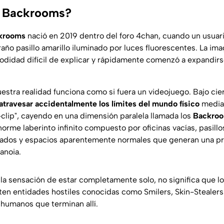
s Backrooms?
krooms
nació en 2019 dentro del foro 4chan, cuando un usuari
raño pasillo amarillo iluminado por luces fluorescentes. La i
didad difícil de explicar y rápidamente comenzó a expandirse
estra realidad funciona como si fuera un videojuego. Bajo cie
atravesar accidentalmente los límites del mundo físico
median
lip", cayendo en una dimensión paralela llamada los
Backro
rme laberinto infinito compuesto por oficinas vacías, pasillo
dos y espacios aparentemente normales que generan una pr
anoia.
 la sensación de estar completamente solo, no significa que l
sten entidades hostiles conocidas como
Smilers
,
Skin-Stealers
 humanos que terminan allí.