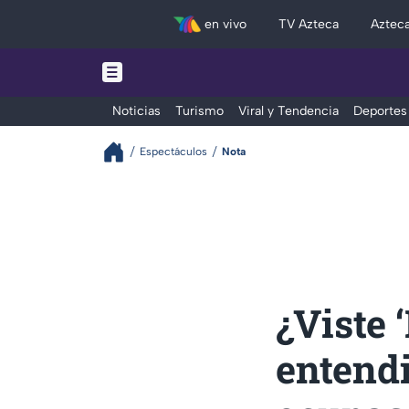
en vivo
TV Azteca
Aztec
Noticias
Turismo
Viral y Tendencia
Deportes
Espectáculos
Nota
¿Viste 
entendi