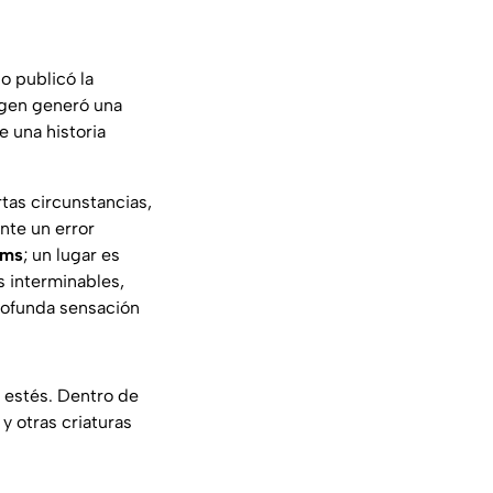
o publicó la
magen generó una
 una historia
rtas circunstancias,
te un error
oms
; un lugar es
s interminables,
ofunda sensación
o estés. Dentro de
y otras criaturas