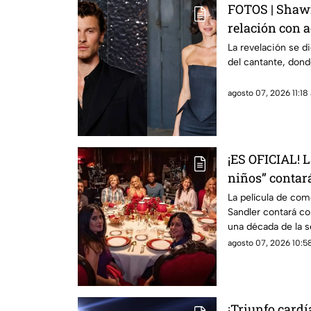
FOTOS | Shaw
relación con a
la noticia
La revelación se di
del cantante, don
agosto 07, 2026 11:18 
¡ES OFICIAL! 
niños” contará
estos actores 
La película de co
Sandler contará c
una década de la s
agosto 07, 2026 10:58
¡Triunfo card