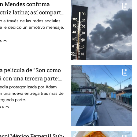
n Mendes confirma
ctriz latina; así compartió
o a través de las redes sociales
de le dedicó un emotivo mensaje.
a. m.
La película de “Son como
 con una tercera parte;
regresan
media protagonizada por Adam
on una nueva entrega tras más de
egunda parte.
 a. m.
íaco! México Femenil Sub-