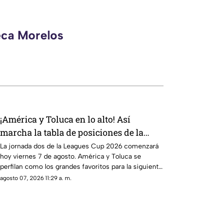
eca Morelos
¡América y Toluca en lo alto! Así
marcha la tabla de posiciones de la
Leagues Cup 2026 previo a la jornada 2
La jornada dos de la Leagues Cup 2026 comenzará
hoy viernes 7 de agosto. América y Toluca se
perfilan como los grandes favoritos para la siguiente
ronda.
agosto 07, 2026 11:29 a. m.