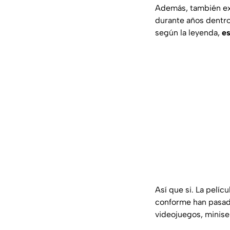
Además, también exi
durante años dentro 
según la leyenda,
es
Así que si. La pelíc
conforme han pasado
videojuegos, miniser