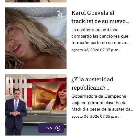
Karol G revela el
tracklist de su nuevo
álbum antes de su
La cantante colombiana
compartió las canciones que
lanzamiento; esta es la
formarán parte de su nuevo
lista completa
material de estudio,
agosto 06, 2026 07:37 p. m.
sorprendiendo con
colaboraciones
internacionales.
¿Y la austeridad
republicana?
Gobernadora Layda
Gobernadora de Campeche
viaja en primera clase hacia
Sansores viaja en
Madrid a pesar de la austeridad
primera clase hacia
republicana.
agosto 06, 2026 07:35 p. m.
Madrid
1:26