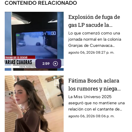
CONTENIDO RELACIONADO
Explosión de fuga de
gas LP sacude la
colonia Las Granjas
Lo que comenzó como una
jornada normal en la colonia
Granjas de Cuernavaca
terminó en una movilización
agosto 06, 2026 08:27 p. m.
de emergencia.
2:59
Fátima Bosch aclara
los rumores y niega
tener un romance con
La Miss Universo 2025
aseguró que no mantiene una
Natanael Cano
relación con el cantante de
corridos tumbados.
agosto 06, 2026 08:06 p. m.