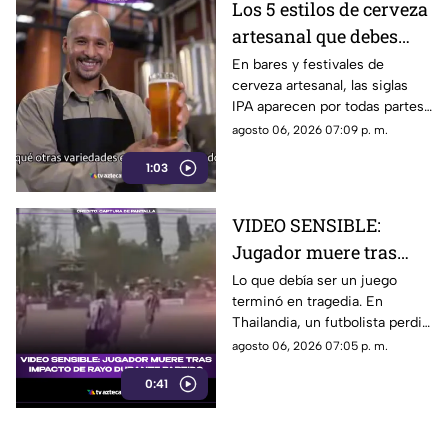
Los 5 estilos de cerveza
artesanal que debes
conocer
En bares y festivales de
cerveza artesanal, las siglas
IPA aparecen por todas partes.
Pero, ¿qué significa realmente
agosto 06, 2026 07:09 p. m.
y qué otras variedades existen
1:03
en el mundo?
VIDEO SENSIBLE:
Jugador muere tras
impacto de rayo
Lo que debía ser un juego
terminó en tragedia. En
durante partido
Thailandia, un futbolista perdió
la vida al ser alcanzado por un
agosto 06, 2026 07:05 p. m.
rayo en pleno partido
0:41