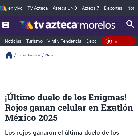
en vivo
TV Azteca
Azteca UNO
Azteca 7
Deportes
Notic
Noticias
Turismo
Viral y Tendencia
Deportes
Espectáculos
En Viv
Espectáculos
Nota
¡Último duelo de los Enigmas!
Rojos ganan celular en Exatlón
México 2025
Los rojos ganaron el última duelo de los