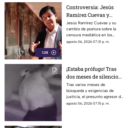
Controversia: Jesús
Ramírez Cuevas y
Censura a los Medios
Jesús Ramírez Cuevas y su
cambio de postura sobre la
de Comunicación
censura mediática en los
medios de comunicación.
agosto 06, 2026 07:31 p. m.
1:28
¡Estaba prófugo! Tras
dos meses de silencio
detuvieron a Jorge "N",
Tras varios meses de
búsqueda y exigencias de
agresor de Paula
justicia, el presunto agresor de
Paula Fajardo fue localizado y
agosto 06, 2026 07:15 p. m.
detenido en el estado de
Guerrero.