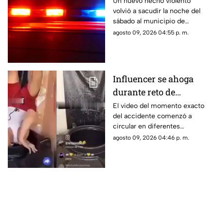
ejecutan a un hombre
Un nuevo hecho violento
volvió a sacudir la noche del
en Jiutepec
sábado al municipio de
Jiutepec.
agosto 09, 2026 04:55 p. m.
Influencer se ahoga
durante reto de
transmisión en vivo;
El video del momento exacto
del accidente comenzó a
esto se sabe del caso
circular en diferentes
(+VIDEO)
plataformas digitales.
agosto 09, 2026 04:46 p. m.