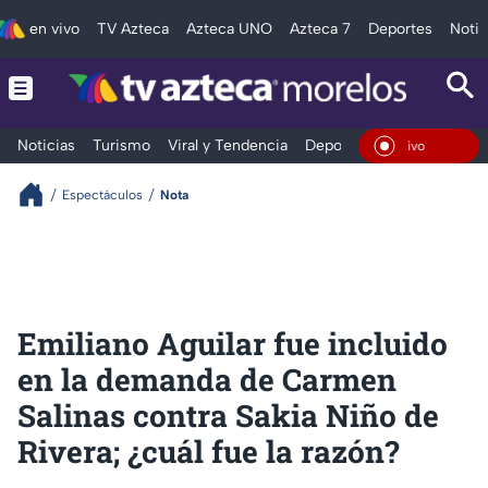
en vivo
TV Azteca
Azteca UNO
Azteca 7
Deportes
Notic
Noticias
Turismo
Viral y Tendencia
Deportes
Espectáculos
En Vivo
Espectáculos
Nota
Emiliano Aguilar fue incluido
en la demanda de Carmen
Salinas contra Sakia Niño de
Rivera; ¿cuál fue la razón?