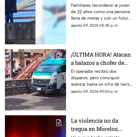
vehicular; pidió a su
Familiares recordaron al joven
de 22 años como una persona
mamá que cuidara de
llena de metas y con un futuro
su gatito
prometedor.
agosto 09, 2026 05:38 p. m.
¡ÚLTIMA HORA! Atacan
a balazos a chofer de
Ruta 13 en Oaxtepec
El operador recibió dos
disparos, pero consiguió
avanzar hasta un sitio de taxis
donde solicitó ayuda.
agosto 09, 2026 05:06 p. m.
La violencia no da
tregua en Morelos;