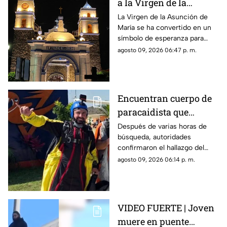
a la Virgen de la
Asunción de María en
La Virgen de la Asunción de
María se ha convertido en un
Morelos
símbolo de esperanza para
miles de creyentes.
agosto 09, 2026 06:47 p. m.
Encuentran cuerpo de
paracaidista que
desapareció durante
Después de varias horas de
búsqueda, autoridades
actividad en Puente de
confirmaron el hallazgo del
Ixtla
deportista en la zona sur de
agosto 09, 2026 06:14 p. m.
Morelos.
VIDEO FUERTE | Joven
muere en puente