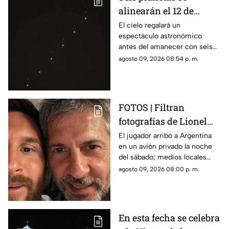
alinearán el 12 de
agosto: así podrás
El cielo regalará un
espectáculo astronómico
observar el fenómeno
antes del amanecer con seis
desde Morelos
planetas visibles desde
agosto 09, 2026 08:54 p. m.
distintos puntos de México,
incluida la entidad morelense.
FOTOS | Filtran
fotografías de Lionel
Messi y su familia en el
El jugador arribó a Argentina
en un avión privado la noche
funeral de su papá
del sábado; medios locales
captaron su llegada.
agosto 09, 2026 08:00 p. m.
En esta fecha se celebra