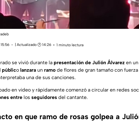
dradeb
 15:56
| Actualizado 🕑 14:26
1 minuto lectura
ado se vivió durante la
presentación de Julión Álvarez
en un
 públic
o
lanzara
un
ramo
de flores de gran tamaño con fuerza 
interpretaba una de sus canciones.
bado en video y rápidamente comenzó a circular en redes soc
ones
entre
los
seguidores
del cantante.
to en que ramo de rosas golpea a Julió