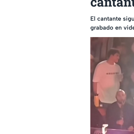
cantan
El cantante si
grabado en vid