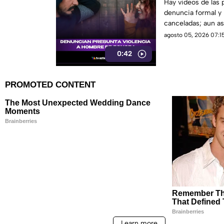
que está gene
Hay videos de las 
denuncia formal y 
redes sociales
canceladas; aun así
sigue sin llegar.
agosto 05, 2026 07:15
0:42