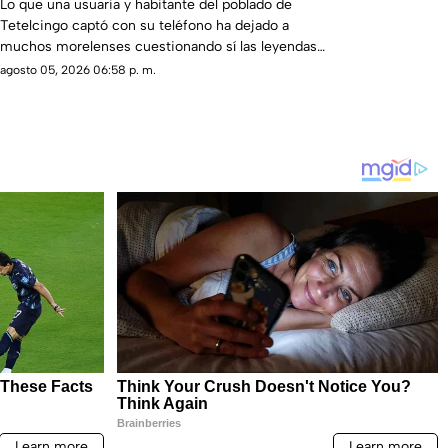
lamentos en Tetelcingo, Morelos,
Lo que una usuaria y habitante del poblado de
Tetelcingo captó con su teléfono ha dejado a
estremecen las redes
muchos morelenses cuestionando sí las leyendas
que se han contado de generación en generación
agosto 05, 2026 06:58 p. m.
sobre la presencia de la llorona en la entidad, son
reales.