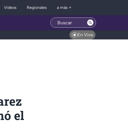
Regionales
Videos
a más +
En Vivo
arez
nó el