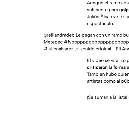
Aunque el ramo apar
suficiente para g
olp
Julión Álvarez se so
espectáculo.
@eliiandradeb
Le pegan con un ramo buc
Metepec
#fyppppppppppppppppppp
#julionalvarez
♬ sonido original - Eli A
El video se viraliz
criticaron
l
a forma
e
También hubo quiene
artistas como al pú
¡Se suman a la list