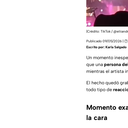
|Crédito: TikTok / @eliian
Publicado 09/05/2026 | 🕑
Escrito por:
Karla Salgado
Un momento inesper
que una
persona del
mientras el artista 
El hecho quedó gra
todo tipo de
reacci
Momento exac
la cara