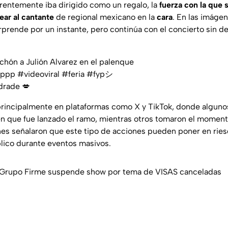
entemente iba dirigido como un regalo, la
fuerza con la que 
ear al cantante
de regional mexicano en la
cara
. En las imáge
rprende por un instante, pero continúa con el concierto sin de
hón a Julión Alvarez en el palenque
pppp
#videoviral
#feria
#fypシ゚
ndrade 💋
ó principalmente en plataformas como X y TikTok, donde algun
n que fue lanzado el ramo, mientras otros tomaron el momen
s señalaron que este tipo de acciones pueden poner en riesg
blico durante eventos masivos.
a! Grupo Firme suspende show por tema de VISAS canceladas