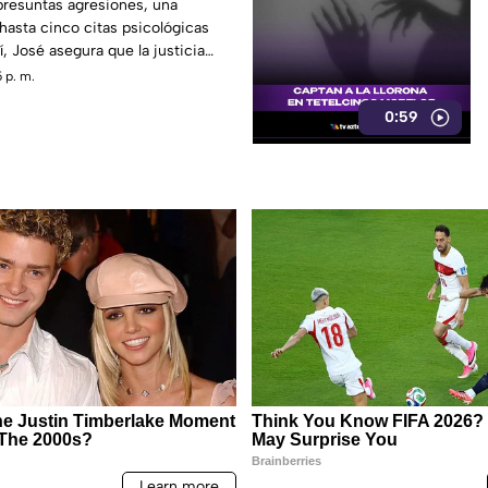
rando conversación en
presuntas agresiones, una
hasta cinco citas psicológicas
, José asegura que la justicia
 p. m.
0:59