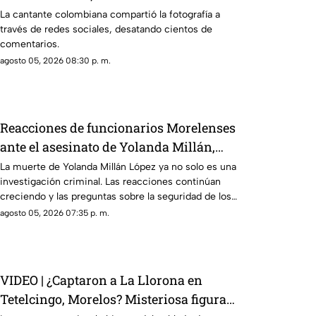
fotografía
La cantante colombiana compartió la fotografía a
través de redes sociales, desatando cientos de
comentarios.
agosto 05, 2026 08:30 p. m.
Reacciones de funcionarios Morelenses
ante el asesinato de Yolanda Millán,
ayudante municipal de Tepetzingo
La muerte de Yolanda Millán López ya no solo es una
investigación criminal. Las reacciones continúan
creciendo y las preguntas sobre la seguridad de los
funcionarios municipales en Morelos son cada vez
agosto 05, 2026 07:35 p. m.
más fuertes. ¿Qué dijeron las autoridades y qué
sigue en el caso?
VIDEO | ¿Captaron a La Llorona en
Tetelcingo, Morelos? Misteriosa figura y