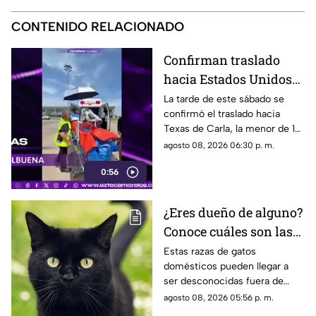
CONTENIDO RELACIONADO
Confirman traslado
hacia Estados Unidos
de menor que sufrió
La tarde de este sábado se
confirmó el traslado hacia
quemadura en la
Texas de Carla, la menor de 15
explosión de gas LP en
años que resultó gravemente
agosto 08, 2026 06:30 p. m.
Cuernavaca
lesionada en la explosión de
0:56
gas en Cuernavaca.
¿Eres dueño de alguno?
Conoce cuáles son las
cinco razas más raras
Estas razas de gatos
domésticos pueden llegar a
de gatos domésticos en
ser desconocidas fuera de
todo el mundo
círculos especializados, y
agosto 08, 2026 05:56 p. m.
algunos de ellos enfrentan