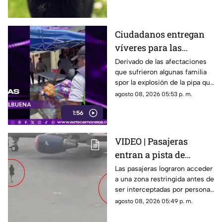
desafíos para su preservación.
Ciudadanos entregan
víveres para las
familias afectadas por
Derivado de las afectaciones
que sufrieron algunas familia
la explosión de pipa en
spor la explosión de la pipa que
Cuernavaca
transportaba gas LP,
agosto 08, 2026 05:53 p. m.
ciudadanos de Cuernavaca
1:56
entregaron víveres en la zona.
VIDEO | Pasajeras
entran a pista de
aeropuerto tras perder
Las pasajeras lograron acceder
a una zona restringida antes de
su vuelo; autoridades
ser interceptadas por personal
logran detenerlas
del aeropuerto.
agosto 08, 2026 05:49 p. m.