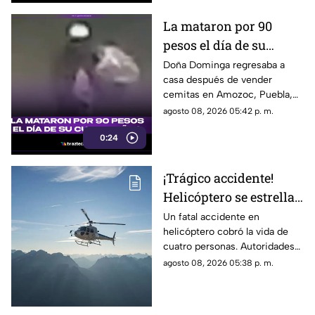
La mataron por 90
pesos el día de su
cumpleaños; Este es el
Doña Dominga regresaba a
casa después de vender
caso de Doña Dominga
cemitas en Amozoc, Puebla,
cuando presuntamente un
agosto 08, 2026 05:42 p. m.
hombre la siguió para asaltarla.
0:24
¡Trágico accidente!
Helicóptero se estrella
en zona boscosa y
Un fatal accidente en
helicóptero cobró la vida de
mueren cuatro
cuatro personas. Autoridades
personas
confirmaron que la aeronave
agosto 08, 2026 05:38 p. m.
se estrelló en una zona
boscosa.