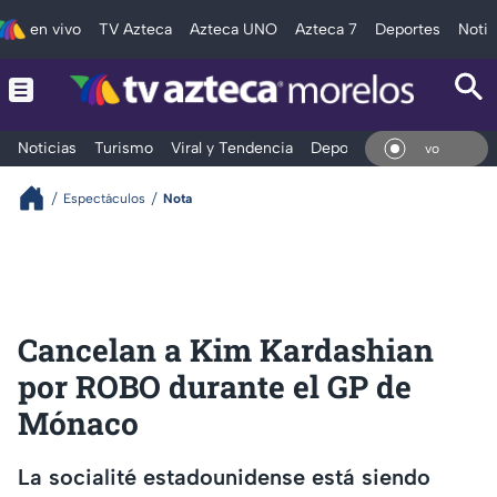
en vivo
TV Azteca
Azteca UNO
Azteca 7
Deportes
Notic
Noticias
Turismo
Viral y Tendencia
Deportes
Espectáculos
En V
Espectáculos
Nota
Cancelan a Kim Kardashian
por ROBO durante el GP de
Mónaco
La socialité estadounidense está siendo