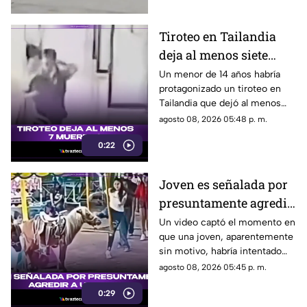
Tiroteo en Tailandia
deja al menos siete
muertos
Un menor de 14 años habría
protagonizado un tiroteo en
Tailandia que dejó al menos
siete personas muertas, entre
agosto 08, 2026 05:48 p. m.
ellas sus abuelos y cinco
0:22
personas en una escuela.
Joven es señalada por
presuntamente agredir
a un pony en feria de
Un video captó el momento en
que una joven, aparentemente
Pueblo Mágico
sin motivo, habría intentado
agredir a un pequeño pony.
agosto 08, 2026 05:45 p. m.
0:29