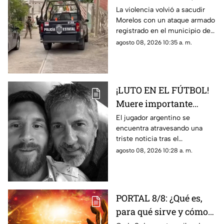
ejecutan a un hombre
La violencia volvió a sacudir
Morelos con un ataque armado
en Jojutla
registrado en el municipio de
Jojutla.
agosto 08, 2026 10:35 a. m.
¡LUTO EN EL FÚTBOL!
Muere importante
figura de la familia
El jugador argentino se
encuentra atravesando una
MESSI; así dieron a
triste noticia tras el
conocer la noticia
fallecimiento de su padre.
agosto 08, 2026 10:28 a. m.
PORTAL 8/8: ¿Qué es,
para qué sirve y cómo