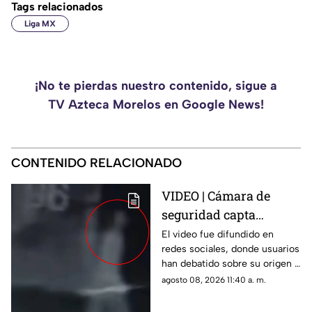
Tags relacionados
Liga MX
¡No te pierdas nuestro contenido, sigue a
TV Azteca Morelos en Google News!
CONTENIDO RELACIONADO
VIDEO | Cámara de
seguridad capta
IMPACTANTE
El video fue difundido en
redes sociales, donde usuarios
APARICIÓN fantasmal
han debatido sobre su origen y
en estacionamiento de
veracidad.
agosto 08, 2026 11:40 a. m.
residencial