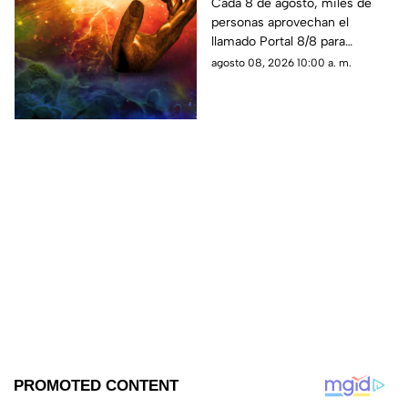
manifestar
Cada 8 de agosto, miles de
personas aprovechan el
correctamente?
llamado Portal 8/8 para
reflexionar, pedir y establecer
agosto 08, 2026 10:00 a. m.
nuevas metas.