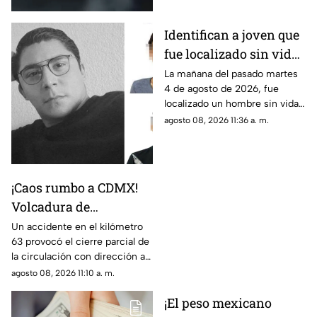
Identifican a joven que
fue localizado sin vida
en Jiutepec; su
La mañana del pasado martes
4 de agosto de 2026, fue
hermana y cuñado
localizado un hombre sin vida
serían los presuntos
en Jiutepec. La víctima fue
agosto 08, 2026 11:36 a. m.
responsables del
identificada como Ángel
asesinato
Cabrera, joven desaparecido
en Cuernavaca.
¡Caos rumbo a CDMX!
Volcadura de
camioneta provoca
Un accidente en el kilómetro
63 provocó el cierre parcial de
cierre parcial en la
la circulación con dirección a
México-Cuernavaca
la Ciudad de México.
agosto 08, 2026 11:10 a. m.
¡El peso mexicano