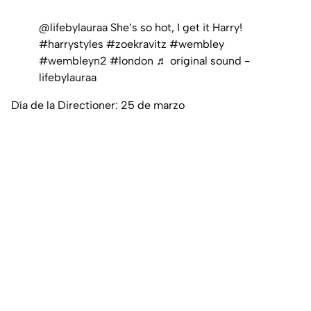
@lifebylauraa
She’s so hot, I get it Harry!
#harrystyles
#zoekravitz
#wembley
#wembleyn2
#london
♬ original sound -
lifebylauraa
Día de la Directioner: 25 de marzo