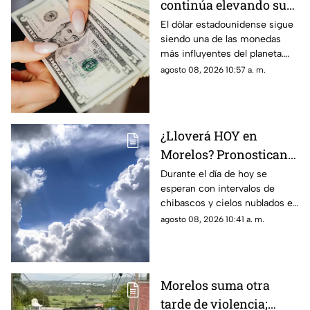
continúa elevando su
valor! Descubre cuánto
El dólar estadounidense sigue
siendo una de las monedas
cuesta el dólar en
más influyentes del planeta.
Morelos HOY
Este es el precio que tiene en
agosto 08, 2026 10:57 a. m.
Morelos hoy sábado 8 de
agosto de 2026.
¿Lloverá HOY en
Morelos? Pronostican
tardes nubladas con
Durante el día de hoy se
esperan con intervalos de
chubascos en estos
chibascos y cielos nublados en
municipios
diferentes municipios de
agosto 08, 2026 10:41 a. m.
Morelos. Este es el reporte del
clima del sábado 8 de agosto
de 2026.
Morelos suma otra
tarde de violencia;