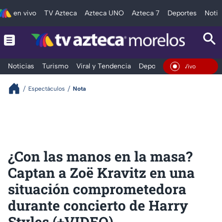
en vivo
TV Azteca
Azteca UNO
Azteca 7
Deportes
Notic
Noticias
Turismo
Viral y Tendencia
Deportes
Espectáculos
En Vivo
Espectáculos
Nota
¿Con las manos en la masa?
Captan a Zoë Kravitz en una
situación comprometedora
durante concierto de Harry
Styles (+VIDEO)