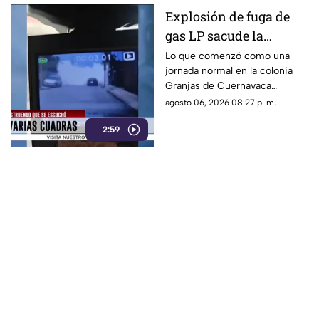
Explosión de fuga de
gas LP sacude la
colonia Las Granjas
Lo que comenzó como una
jornada normal en la colonia
Granjas de Cuernavaca
terminó en una movilización
agosto 06, 2026 08:27 p. m.
de emergencia.
2:59