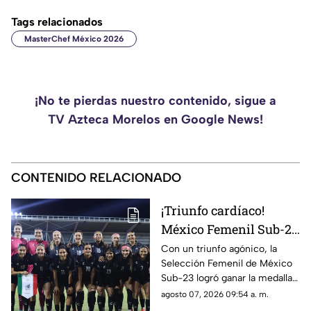
Tags relacionados
MasterChef México 2026
¡No te pierdas nuestro contenido, sigue a
TV Azteca Morelos en Google News!
CONTENIDO RELACIONADO
¡Triunfo cardíaco!
México Femenil Sub-23
vence en penales a
Con un triunfo agónico, la
Selección Femenil de México
Colombia en la final de
Sub-23 logró ganar la medalla
los Juegos
de oro en fútbol durante los
agosto 07, 2026 09:54 a. m.
Centroamericanos y del
Juegos Centroamericanos y