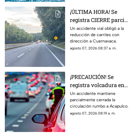
¡ÚLTIMA HORA! Se
registra CIERRE parcial
en la autopista México-
Un accidente vial obligó a la
reducción de carriles con
Cuernavaca; esto pasó
dirección a Cuernavaca.
agosto 07, 2026 08:37 a. m.
¡PRECAUCIÓN! Se
registra volcadura en
la autopista
Un accidente mantiene
parcialmente cerrada la
Cuernavaca-Acapulco
circulación rumbo a Acapulco.
agosto 07, 2026 08:19 a. m.