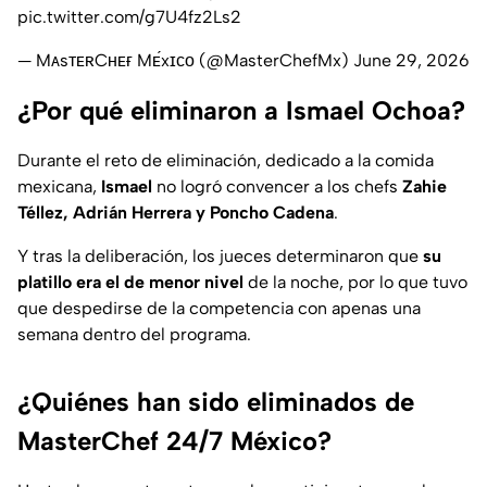
pic.twitter.com/g7U4fz2Ls2
— MᴀsᴛᴇʀCʜᴇғ Mᴇ́xɪᴄᴏ (@MasterChefMx)
June 29, 2026
¿Por qué eliminaron a Ismael Ochoa?
Durante el reto de eliminación, dedicado a la comida
mexicana,
Ismael
no logró convencer a los chefs
Zahie
Téllez, Adrián Herrera y Poncho Cadena
.
Y tras la deliberación, los jueces determinaron que
su
platillo era el de menor nivel
de la noche, por lo que tuvo
que despedirse de la competencia con apenas una
semana dentro del programa.
¿Quiénes han sido eliminados de
MasterChef 24/7 México?