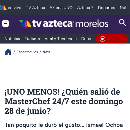
en vivo
TV Azteca
Azteca UNO
Azteca 7
Deportes
Notic
Noticias
Turismo
Viral y Tendencia
Deportes
Espectáculos
En Vivo
Espectáculos
Nota
¡UNO MENOS! ¿Quién salió de
MasterChef 24/7 este domingo
28 de junio?
Tan poquito le duró el gusto... Ismael Ochoa