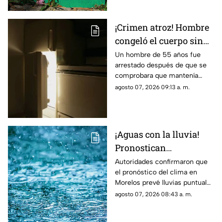
¡Crimen atroz! Hombre
congeló el cuerpo sin
vida de su padre para
Un hombre de 55 años fue
arrestado después de que se
poder cobrar su
comprobara que mantenía
pensión; Lo hizo
congelado el cuerpo sin vida
agosto 07, 2026 09:13 a. m.
durante más de dos
de su padre para continuar
años
cobrando su pensión.
¡Aguas con la lluvia!
Pronostican
precipitaciones muy
Autoridades confirmaron que
el pronóstico del clima en
fuertes en Morelos
Morelos prevé lluvias puntuales
HOY; Lista de
muy fuertes de 50 a 75 mm
agosto 07, 2026 08:43 a. m.
municipios más
hoy viernes 7 de agosto de
afectados
2026.