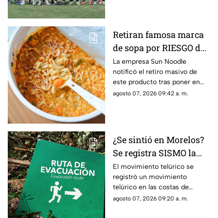
Caribe 2026
del Caribe 2026.
Retiran famosa marca
de sopa por RIESGO de
alergia; autoridades
La empresa Sun Noodle
notificó el retiro masivo de
piden no consumir el
este producto tras poner en
producto
riesgo a una parte de la
agosto 07, 2026 09:42 a. m.
población.
¿Se sintió en Morelos?
Se registra SISMO la
mañana de este viernes
El movimiento telúrico se
registró un movimiento
7 de agosto
telúrico en las costas de
Guerrero.
agosto 07, 2026 09:20 a. m.