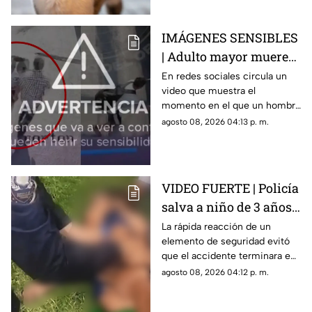
imaginas.
IMÁGENES SENSIBLES
| Adulto mayor muere
atropellado por un
En redes sociales circula un
video que muestra el
tráiler, video revela que
momento en el que un hombre
un hombre lo empujó
de la tercera edad fue
agosto 08, 2026 04:13 p. m.
de manera intencional
atropellado por un tráiler.
VIDEO FUERTE | Policía
salva a niño de 3 años
tras accidente en lago
La rápida reacción de un
elemento de seguridad evitó
en Teotihuacán
que el accidente terminara en
tragedia.
agosto 08, 2026 04:12 p. m.