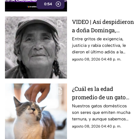
0:54
VIDEO | Así despidieron
a doña Dominga,
abuelita de 82 años
Entre gritos de exigencia,
justicia y rabia colectiva, le
asesinada por 90 pesos
dieron el último adiós a la
mujer que fue asesinada de
agosto 08, 2026 04:48 p. m.
camino a su casa en medio de
un robo.
¿Cuál es la edad
promedio de un gato
doméstico? Podrías
Nuestros gatos domésticos
son seres que emiten mucha
disfrutar a tu michi
ternura, y aunque sabemos
más tiempo del que te
que no son eternos, seguro
agosto 08, 2026 04:40 p. m.
imaginas
podrás disfrutar de su
compañía más de lo que te