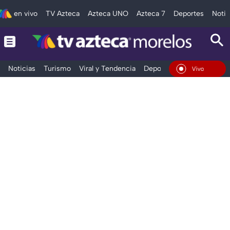
en vivo
TV Azteca
Azteca UNO
Azteca 7
Deportes
Notic
Noticias
Turismo
Viral y Tendencia
Deportes
Espectáculos
En Vivo