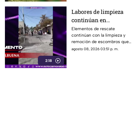
Labores de limpieza
continúan en
Cuernavaca tras la
Elementos de rescate
continúan con la limpieza y
explosión de la pipa de
remoción de escombros que
gas LP
dejó la explosión de la pipa que
agosto 08, 2026 03:51 p. m.
transportaba gas LP en el
2:18
municipio de Cuernavaca.