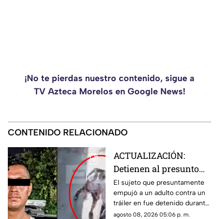
¡No te pierdas nuestro contenido, sigue a
TV Azteca Morelos en Google News!
CONTENIDO RELACIONADO
ACTUALIZACIÓN:
Detienen al presunto
responsable que
El sujeto que presuntamente
empujó a un adulto contra un
empujó a un hombre de
tráiler en fue detenido durante
la tercera edad contra
la madrugada de este sábado 8
agosto 08, 2026 05:06 p. m.