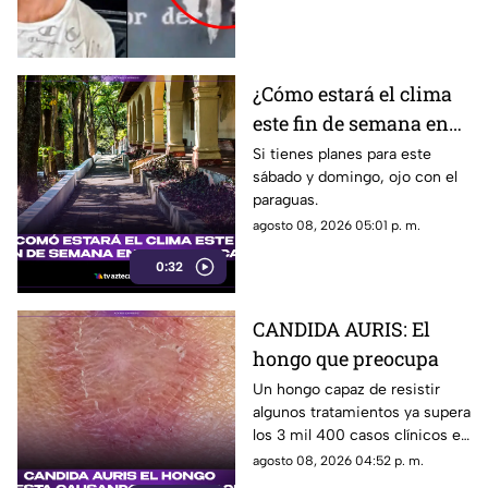
un tráiler
de agosto de 2026.
¿Cómo estará el clima
este fin de semana en
Cuernavaca?
Si tienes planes para este
sábado y domingo, ojo con el
paraguas.
agosto 08, 2026 05:01 p. m.
0:32
CANDIDA AURIS: El
hongo que preocupa
Un hongo capaz de resistir
algunos tratamientos ya supera
los 3 mil 400 casos clínicos en
Estados Unidos durante 2026.
agosto 08, 2026 04:52 p. m.