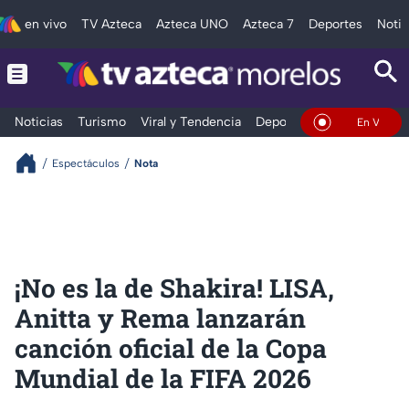
en vivo
TV Azteca
Azteca UNO
Azteca 7
Deportes
Notic
Noticias
Turismo
Viral y Tendencia
Deportes
Espectáculos
En Vivo
Espectáculos
Nota
¡No es la de Shakira! LISA,
Anitta y Rema lanzarán
canción oficial de la Copa
Mundial de la FIFA 2026