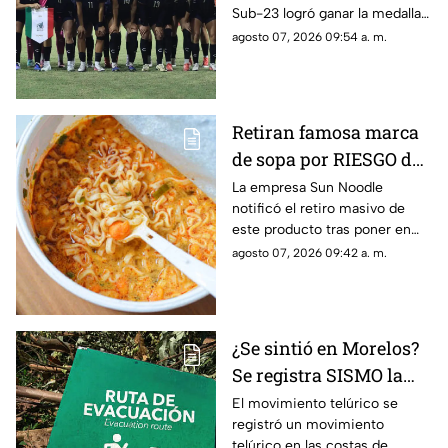
Sub-23 logró ganar la medalla
los Juegos
de oro en fútbol durante los
agosto 07, 2026 09:54 a. m.
Centroamericanos y del
Juegos Centroamericanos y
Caribe 2026
del Caribe 2026.
Retiran famosa marca
de sopa por RIESGO de
alergia; autoridades
La empresa Sun Noodle
notificó el retiro masivo de
piden no consumir el
este producto tras poner en
producto
riesgo a una parte de la
agosto 07, 2026 09:42 a. m.
población.
¿Se sintió en Morelos?
Se registra SISMO la
mañana de este viernes
El movimiento telúrico se
registró un movimiento
7 de agosto
telúrico en las costas de