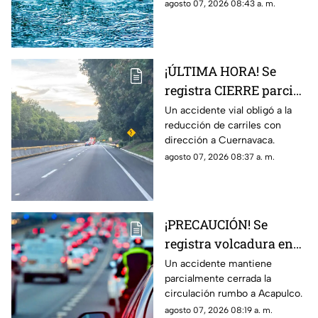
muy fuertes de 50 a 75 mm
agosto 07, 2026 08:43 a. m.
municipios más
hoy viernes 7 de agosto de
afectados
2026.
¡ÚLTIMA HORA! Se
registra CIERRE parcial
en la autopista México-
Un accidente vial obligó a la
reducción de carriles con
Cuernavaca; esto pasó
dirección a Cuernavaca.
agosto 07, 2026 08:37 a. m.
¡PRECAUCIÓN! Se
registra volcadura en
la autopista
Un accidente mantiene
parcialmente cerrada la
Cuernavaca-Acapulco
circulación rumbo a Acapulco.
agosto 07, 2026 08:19 a. m.