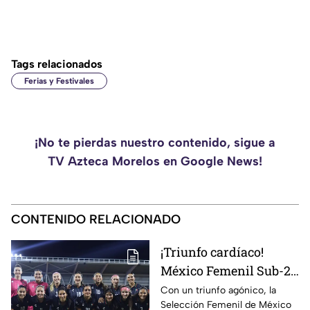
Tags relacionados
Ferias y Festivales
¡No te pierdas nuestro contenido, sigue a
TV Azteca Morelos en Google News!
CONTENIDO RELACIONADO
¡Triunfo cardíaco!
México Femenil Sub-23
vence en penales a
Con un triunfo agónico, la
Selección Femenil de México
Colombia en la final de