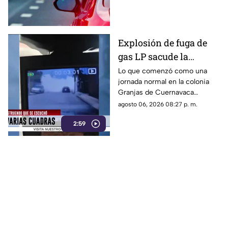
Explosión de fuga de
gas LP sacude la
colonia Las Granjas
Lo que comenzó como una
jornada normal en la colonia
Granjas de Cuernavaca
terminó en una movilización
agosto 06, 2026 08:27 p. m.
de emergencia.
2:59