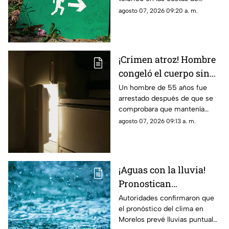
Guerrero.
agosto 07, 2026 09:20 a. m.
¡Crimen atroz! Hombre
congeló el cuerpo sin
vida de su padre para
Un hombre de 55 años fue
arrestado después de que se
poder cobrar su
comprobara que mantenía
pensión; Lo hizo
congelado el cuerpo sin vida
agosto 07, 2026 09:13 a. m.
durante más de dos
de su padre para continuar
años
cobrando su pensión.
¡Aguas con la lluvia!
Pronostican
precipitaciones muy
Autoridades confirmaron que
el pronóstico del clima en
fuertes en Morelos
Morelos prevé lluvias puntuales
HOY; Lista de