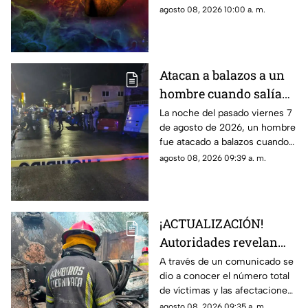
reflexionar, pedir y establecer
agosto 08, 2026 10:00 a. m.
nuevas metas.
Atacan a balazos a un
hombre cuando salía
de una iglesia en
La noche del pasado viernes 7
de agosto de 2026, un hombre
Cuautla, ¿cuál es su
fue atacado a balazos cuando
estado de salud?
salía de una iglesia. Los hechos
agosto 08, 2026 09:39 a. m.
ocurrieron en el municipio de
Cuautla.
¡ACTUALIZACIÓN!
Autoridades revelan
nueva información tras
A través de un comunicado se
dio a conocer el número total
la explosión de la pipa
de víctimas y las afectaciones
de gas LP en
tras el siniestro.
agosto 08, 2026 09:35 a. m.