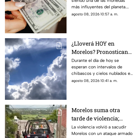
siendo una de las monedas
cuesta el dólar en
más influyentes del planeta.
Morelos HOY
Este es el precio que tiene en
agosto 08, 2026 10:57 a. m.
Morelos hoy sábado 8 de
agosto de 2026.
¿Lloverá HOY en
Morelos? Pronostican
tardes nubladas con
Durante el día de hoy se
esperan con intervalos de
chubascos en estos
chibascos y cielos nublados en
municipios
diferentes municipios de
agosto 08, 2026 10:41 a. m.
Morelos. Este es el reporte del
clima del sábado 8 de agosto
de 2026.
Morelos suma otra
tarde de violencia;
ejecutan a un hombre
La violencia volvió a sacudir
Morelos con un ataque armado
en Jojutla