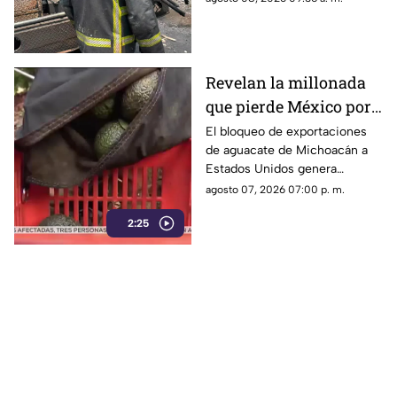
Cuernavaca
Revelan la millonada
que pierde México por
el bloqueo de Estados
El bloqueo de exportaciones
de aguacate de Michoacán a
Unidos al aguacate de
Estados Unidos genera
Michoacán
pérdidas millonarias.
agosto 07, 2026 07:00 p. m.
2:25