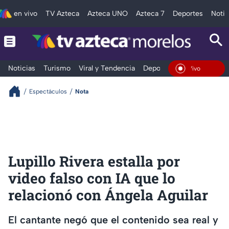
en vivo
TV Azteca
Azteca UNO
Azteca 7
Deportes
Notic
Noticias
Turismo
Viral y Tendencia
Deportes
Espectáculos
En Vivo
Espectáculos
Nota
Lupillo Rivera estalla por
video falso con IA que lo
relacionó con Ángela Aguilar
El cantante negó que el contenido sea real y