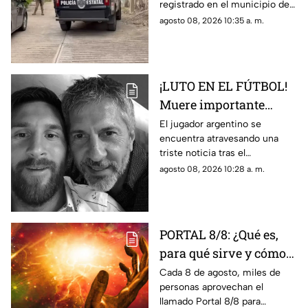
registrado en el municipio de
Jojutla.
agosto 08, 2026 10:35 a. m.
¡LUTO EN EL FÚTBOL!
Muere importante
figura de la familia
El jugador argentino se
encuentra atravesando una
MESSI; así dieron a
triste noticia tras el
conocer la noticia
fallecimiento de su padre.
agosto 08, 2026 10:28 a. m.
PORTAL 8/8: ¿Qué es,
para qué sirve y cómo
manifestar
Cada 8 de agosto, miles de
personas aprovechan el
correctamente?
llamado Portal 8/8 para