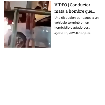
VIDEO | Conductor
mata a hombre que
rompió su espejo
Una discusión por daños a un
vehículo terminó en un
retrovisor
homicidio captado por
testigos.
agosto 05, 2026 07:57 p. m.