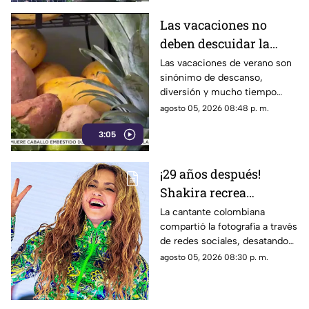
Las vacaciones no
deben descuidar la
alimentación infantil
Las vacaciones de verano son
sinónimo de descanso,
diversión y mucho tiempo
libre.
agosto 05, 2026 08:48 p. m.
3:05
¡29 años después!
Shakira recrea
ICÓNICO meme; esta es
La cantante colombiana
compartió la fotografía a través
la historia de la
de redes sociales, desatando
fotografía
cientos de comentarios.
agosto 05, 2026 08:30 p. m.