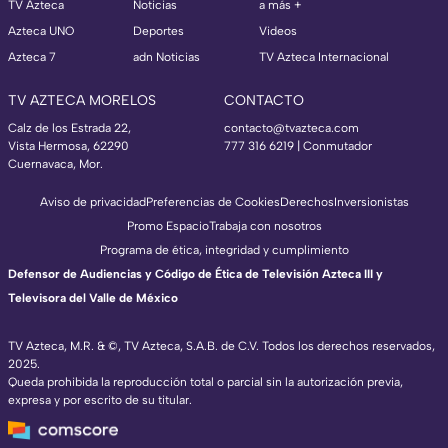
TV Azteca
Noticias
a más +
Azteca UNO
Deportes
Videos
Azteca 7
adn Noticias
TV Azteca Internacional
TV AZTECA MORELOS
CONTACTO
Calz de los Estrada 22,
contacto@tvazteca.com
Vista Hermosa, 62290
777 316 6219 | Conmutador
Cuernavaca, Mor.
Aviso de privacidad
Preferencias de Cookies
Derechos
Inversionistas
Promo Espacio
Trabaja con nosotros
Programa de ética, integridad y cumplimiento
Defensor de Audiencias y Código de Ética de Televisión Azteca III y
Televisora del Valle de México
TV Azteca, M.R. & ©, TV Azteca, S.A.B. de C.V. Todos los derechos reservados,
2025.
Queda prohibida la reproducción total o parcial sin la autorización previa,
expresa y por escrito de su titular.