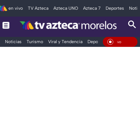
en vivo
TV Azteca
Azteca UNO
Azteca 7
Deportes
Notic
Noticias
Turismo
Viral y Tendencia
Deportes
Espectáculos
En Vivo