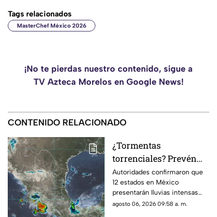
Tags relacionados
MasterChef México 2026
¡No te pierdas nuestro contenido, sigue a
TV Azteca Morelos en Google News!
CONTENIDO RELACIONADO
¿Tormentas
torrenciales? Prevén
lluvias intensas en 12
Autoridades confirmaron que
12 estados en México
estados de México HOY;
presentarán lluvias intensas
Morelos se encuentra
hoy jueves 6 de agosto de
agosto 06, 2026 09:58 a. m.
en la lista
2026. Morelos se encuentra en