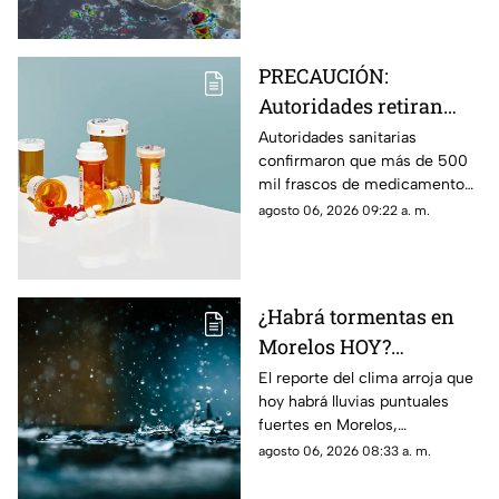
la lista de entidades afectadas.
PRECAUCIÓN:
Autoridades retiran
más de 500 mil frascos
Autoridades sanitarias
confirmaron que más de 500
de medicamento para
mil frascos de medicamento
la presión arterial que
para la hipertensión fuero
agosto 06, 2026 09:22 a. m.
podría desarrollar
retirados del mercado por
cáncer
aumentar el riesgo de padecer
cáncer.
¿Habrá tormentas en
Morelos HOY?
Pronostican lluvias
El reporte del clima arroja que
hoy habrá lluvias puntuales
puntuales fuertes con
fuertes en Morelos,
descargas eléctricas en
acompañadas de actividad
agosto 06, 2026 08:33 a. m.
estos municipios
eléctrica y posible caída de
granizo.