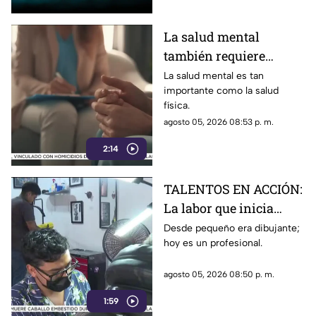
La salud mental
también requiere
atención
La salud mental es tan
importante como la salud
física.
agosto 05, 2026 08:53 p. m.
2:14
TALENTOS EN ACCIÓN:
La labor que inicia
desde la creatividad
Desde pequeño era dibujante;
hoy es un profesional.
agosto 05, 2026 08:50 p. m.
1:59