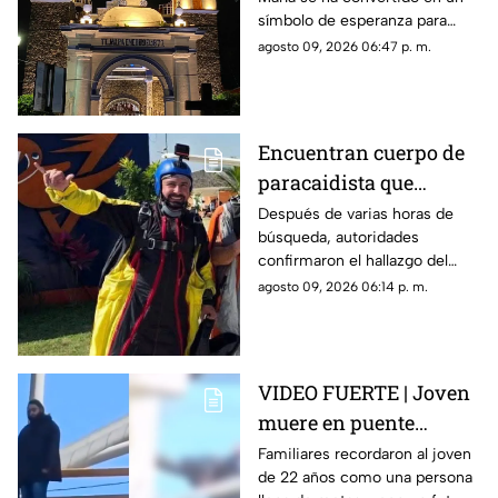
Morelos
símbolo de esperanza para
miles de creyentes.
agosto 09, 2026 06:47 p. m.
Encuentran cuerpo de
paracaidista que
desapareció durante
Después de varias horas de
búsqueda, autoridades
actividad en Puente de
confirmaron el hallazgo del
Ixtla
deportista en la zona sur de
agosto 09, 2026 06:14 p. m.
Morelos.
VIDEO FUERTE | Joven
muere en puente
vehicular; pidió a su
Familiares recordaron al joven
de 22 años como una persona
mamá que cuidara de