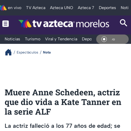
en vivo
TV Azteca
Azteca UNO
Azteca 7
Deportes
Notic
Noticias
Turismo
Viral y Tendencia
Deportes
Espectáculos
En Vi
Espectáculos
Nota
Muere Anne Schedeen, actriz
que dio vida a Kate Tanner en
la serie ALF
La actriz falleció a los 77 años de edad; se