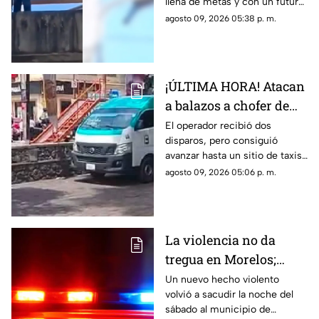
llena de metas y con un futuro
su gatito
prometedor.
agosto 09, 2026 05:38 p. m.
¡ÚLTIMA HORA! Atacan
a balazos a chofer de
Ruta 13 en Oaxtepec
El operador recibió dos
disparos, pero consiguió
avanzar hasta un sitio de taxis
donde solicitó ayuda.
agosto 09, 2026 05:06 p. m.
La violencia no da
tregua en Morelos;
ejecutan a un hombre
Un nuevo hecho violento
volvió a sacudir la noche del
en Jiutepec
sábado al municipio de