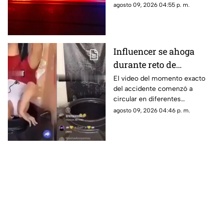
Jiutepec.
agosto 09, 2026 04:55 p. m.
Influencer se ahoga
durante reto de
transmisión en vivo;
El video del momento exacto
del accidente comenzó a
esto se sabe del caso
circular en diferentes
(+VIDEO)
plataformas digitales.
agosto 09, 2026 04:46 p. m.