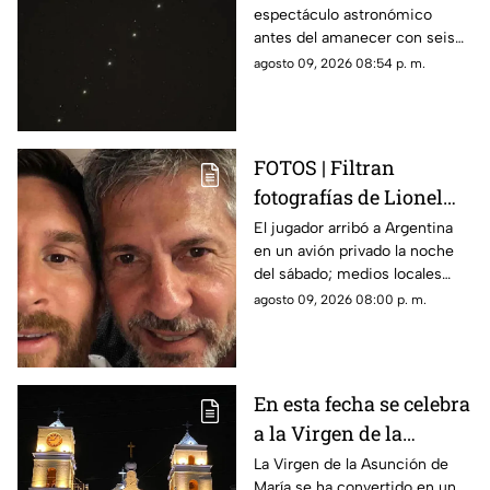
espectáculo astronómico
observar el fenómeno
antes del amanecer con seis
desde Morelos
planetas visibles desde
agosto 09, 2026 08:54 p. m.
distintos puntos de México,
incluida la entidad morelense.
FOTOS | Filtran
fotografías de Lionel
Messi y su familia en el
El jugador arribó a Argentina
en un avión privado la noche
funeral de su papá
del sábado; medios locales
captaron su llegada.
agosto 09, 2026 08:00 p. m.
En esta fecha se celebra
a la Virgen de la
Asunción de María en
La Virgen de la Asunción de
María se ha convertido en un