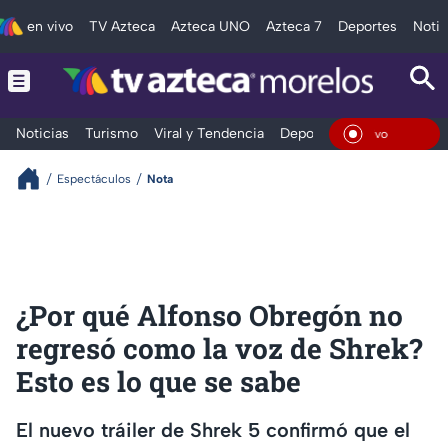
en vivo
TV Azteca
Azteca UNO
Azteca 7
Deportes
Notic
Noticias
Turismo
Viral y Tendencia
Deportes
Espectáculos
En Vi
Espectáculos
Nota
¿Por qué Alfonso Obregón no
regresó como la voz de Shrek?
Esto es lo que se sabe
El nuevo tráiler de Shrek 5 confirmó que el