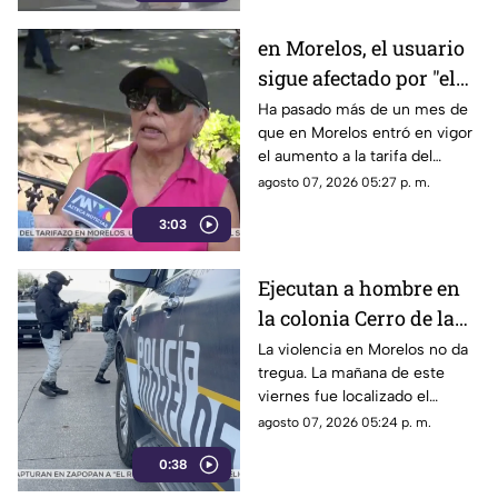
en Morelos, el usuario
sigue afectado por "el
tarifazo"
Ha pasado más de un mes de
que en Morelos entró en vigor
el aumento a la tarifa del
transporte público. Un mes,
agosto 07, 2026 05:27 p. m.
desde que la economía de los
3:03
morelenses se vio afectada y
los ciudadanos denunciaran su
incorfomidad por el mal trato
Ejecutan a hombre en
al interior de las unidades.
la colonia Cerro de la
Corona
La violencia en Morelos no da
tregua. La mañana de este
viernes fue localizado el
cuerpo de un hombre con
agosto 07, 2026 05:24 p. m.
impactos de arma de fuego
0:38
sobre la calle alianza nacional,
en la colonia cerro de la