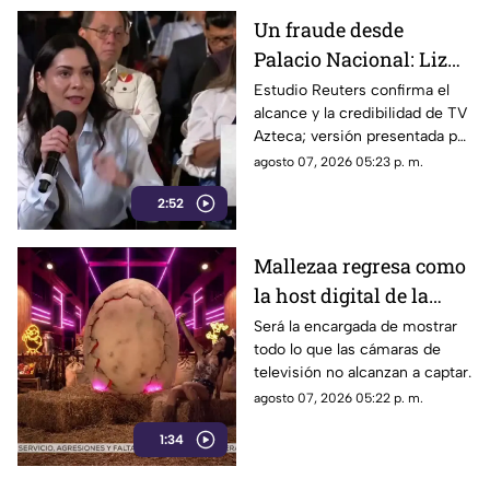
corona, en Jiutepec.
Un fraude desde
Palacio Nacional: Liz
Vilchis intentó
Estudio Reuters confirma el
alcance y la credibilidad de TV
desvirtuar estudio de
Azteca; versión presentada por
Reuters sobre la
Liz Vilchis fue cuestionada al
agosto 07, 2026 05:23 p. m.
credibilidad de TV
contrastarla con el informe.
Azteca
2:52
Mallezaa regresa como
la host digital de la
segunda temporada de
Será la encargada de mostrar
todo lo que las cámaras de
La Granja VIP
televisión no alcanzan a captar.
agosto 07, 2026 05:22 p. m.
1:34