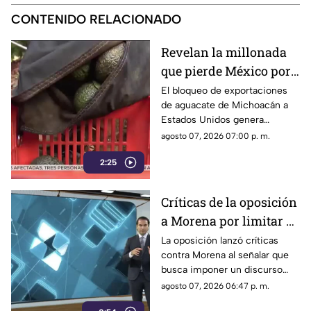
CONTENIDO RELACIONADO
Revelan la millonada
que pierde México por
el bloqueo de Estados
El bloqueo de exportaciones
de aguacate de Michoacán a
Unidos al aguacate de
Estados Unidos genera
Michoacán
pérdidas millonarias.
agosto 07, 2026 07:00 p. m.
2:25
Críticas de la oposición
a Morena por limitar el
debate político
La oposición lanzó críticas
contra Morena al señalar que
busca imponer un discurso
único y limitar las voces que
agosto 07, 2026 06:47 p. m.
cuestionan a personajes