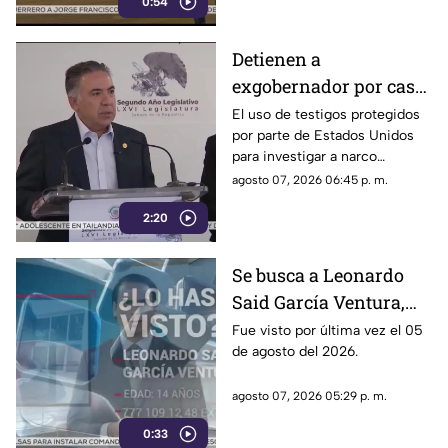
0:54
señalados por presuntos
vínculos con la narcopolítica de
la 4T.
Detienen a
exgobernador por caso
Ayotzinapa y desaforan
El uso de testigos protegidos
por parte de Estados Unidos
a alcaldes
para investigar a narco
políticos ha sido cuestionado
agosto 07, 2026 06:45 p. m.
por la 4T. Sin embargo, este
2:20
método también ha colocado
bajo la lupa a funcionarios y
gobernadores de morena,
Se busca a Leonardo
entre ellos Rubén Rocha y
Said García Ventura,
Enrique Inzunza.
desaparecido en
Fue visto por última vez el 05
de agosto del 2026.
Cuernavaca
agosto 07, 2026 05:29 p. m.
0:33